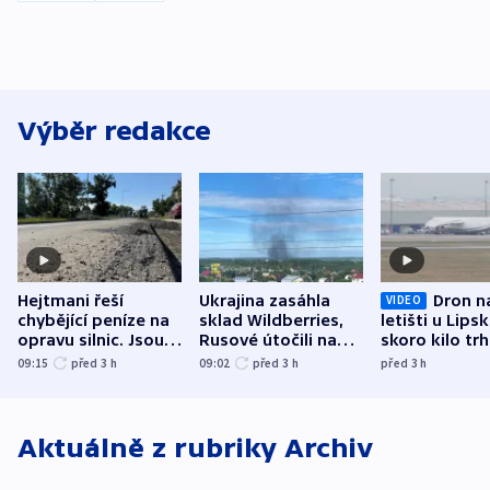
Výběr redakce
Hejtmani řeší
Ukrajina zasáhla
Dron n
VIDEO
chybějící peníze na
sklad Wildberries,
letišti u Lips
opravu silnic. Jsou
Rusové útočili na
skoro kilo trh
nenárokové, namítá
trh, hasiče či
indicie ukazuj
09:15
před 3
h
09:02
před 3
h
před 3
h
ministerstvo
stadion
Rusko
Aktuálně z rubriky
Archiv