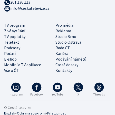
261 136 113
info@ceskatelevize.cz
TV program
Pro média
Živé vysílání
Reklama
TV poplatky
Studio Brno
Teletext
Studio Ostrava
Podcasty
Rada ČT
Počasí
Kariéra
E-shop
Podávání námětů
Mobilní a TV aplikace
Časté dotazy
Vše o ČT
Kontakty
Instagram
Facebook
YouTube
X
Threads
© Česká televize
•
•
English
Ochrana soukromí
Přístupnost