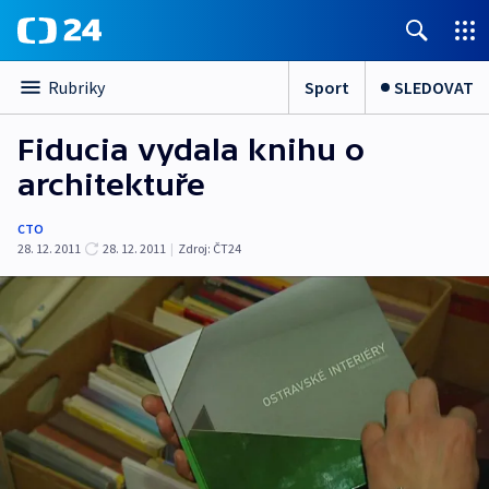
Sport
SLEDOVAT
Rubriky
Fiducia vydala knihu o
architektuře
CTO
28. 12. 2011
28. 12. 2011
|
Zdroj:
ČT24