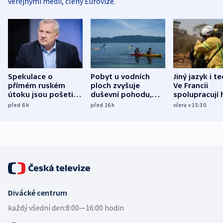
veřejnými médii, členy Eurovize.
Spekulace o
Pobyt u vodních
Jiný jazyk i t
přímém ruském
ploch zvyšuje
Ve Francii
útoku jsou pošetilé,
duševní pohodu,
spolupracují h
míní estonský
ukázala
různých zemí
před 6
h
před 16
h
včera v 15:30
bezpečnostní
mezinárodní studie
expert
Divácké centrum
každý všední den:
8:00—16:00 hodin