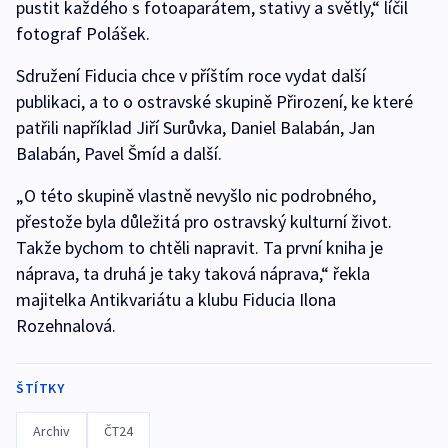
pustit každého s fotoaparátem, stativy a světly,“ líčil
fotograf Polášek.
Sdružení Fiducia chce v příštím roce vydat další
publikaci, a to o ostravské skupině Přirození, ke které
patřili například Jiří Surůvka, Daniel Balabán, Jan
Balabán, Pavel Šmíd a další.
„O této skupině vlastně nevyšlo nic podrobného,
přestože byla důležitá pro ostravský kulturní život.
Takže bychom to chtěli napravit. Ta první kniha je
náprava, ta druhá je taky taková náprava,“ řekla
majitelka Antikvariátu a klubu Fiducia Ilona
Rozehnalová.
ŠTÍTKY
Archiv
ČT24