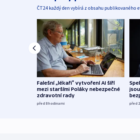
ČT24 každý den vybírá z obsahu publikovaného e
Falešní „lékaři“ vytvoření AI šíří
Spe
mezi staršími Poláky nebezpečné
jsou
zdravotní rady
bez
před 8
hodinami
před 