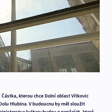
 Částka, kterou chce Dolní oblast Vítkovic
Dolu Hlubina. V budoucnu by měl sloužit
inisterstva kultury budou o penězích, které