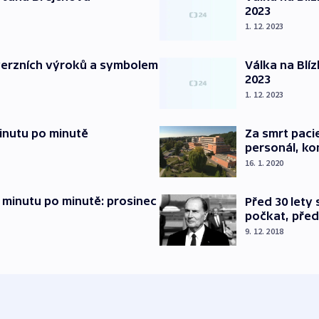
2023
1. 12. 2023
verzních výroků a symbolem
Válka na Blí
2023
1. 12. 2023
inutu po minutě
Za smrt paci
personál, kon
16. 1. 2020
 minutu po minutě: prosinec
Před 30 lety
počkat, před
9. 12. 2018