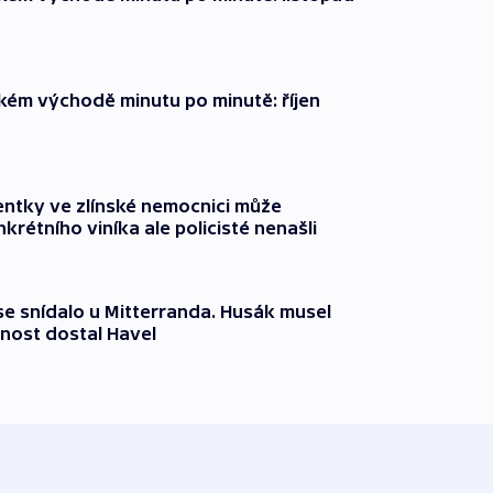
zkém východě minutu po minutě: říjen
entky ve zlínské nemocnici může
krétního viníka ale policisté nenašli
 se snídalo u Mitterranda. Husák musel
nost dostal Havel