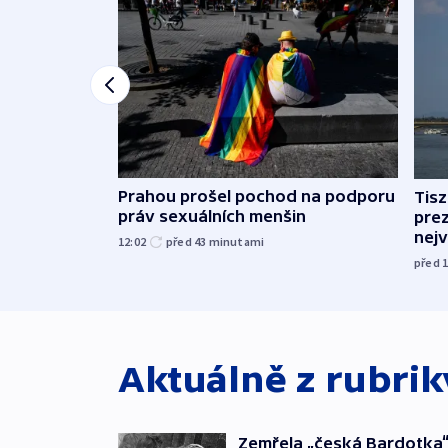
Prahou prošel pochod na podporu
Tis
práv sexuálních menšin
pre
nej
12:02
před 43
minutami
před 
Aktuálně z rubri
Zemřela „česká Bardotka“