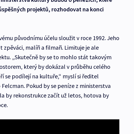
spěšných projektů, rozhodovat na konci
svému původnímu účelu sloužit v roce 1992. Jeho
zpěváci, malíři a filmaři. Limituje je ale
ektu. „Skutečně by se to mohlo stát takovým
ostorem, který by dokázal v průběhu celého
ří se podílejí na kultuře,“ myslí si ředitel
 Felcman. Pokud by se peníze z ministerstva
la by rekonstrukce začít už letos, hotova by
ce.