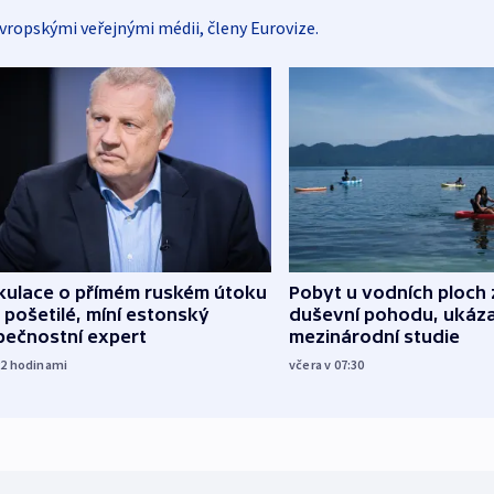
vropskými veřejnými médii, členy Eurovize.
kulace o přímém ruském útoku
Pobyt u vodních ploch 
 pošetilé, míní estonský
duševní pohodu, ukáza
pečnostní expert
mezinárodní studie
22
hodinami
včera v 07:30