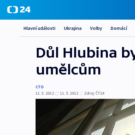
Hlavní události
Ukrajina
Volby
Domácí
Důl Hlubina b
umělcům
CTO
11. 5. 2012
11. 5. 2012
|
Zdroj:
ČT24