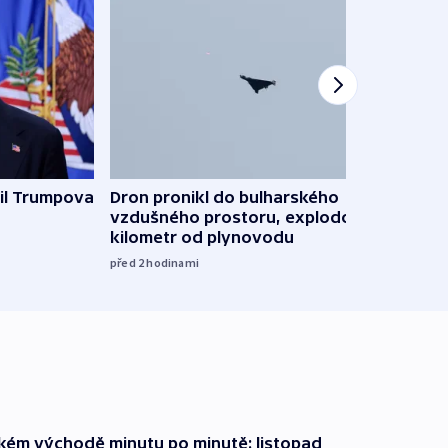
il Trumpova
Dron pronikl do bulharského
Ruský
vzdušného prostoru, explodoval
čtyři 
kilometr od plynovodu
08:20
před 2
hodinami
zkém východě minutu po minutě: listopad