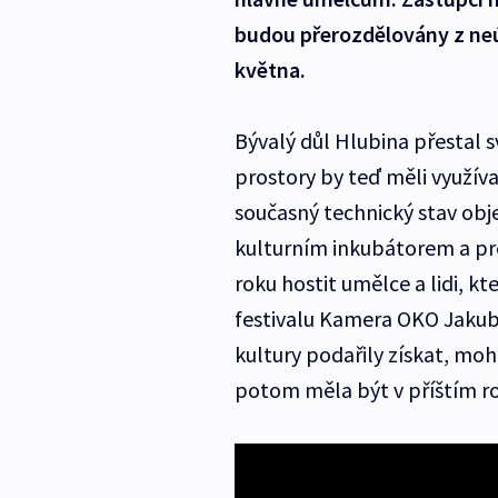
budou přerozdělovány z neú
května.
Bývalý důl Hlubina přestal 
prostory by teď měli využívat 
současný technický stav obj
kulturním inkubátorem a pr
roku hostit umělce a lidi, kte
festivalu Kamera OKO Jakub
kultury podařily získat, moh
potom měla být v příštím ro