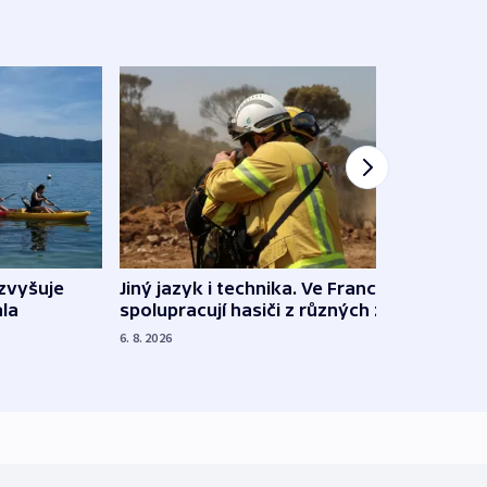
Jiný jazyk i technika. Ve Francii
zvyšuje
„Musí
spolupracují hasiči z různých zemí
la
polit
demo
6. 8. 2026
5. 8. 20