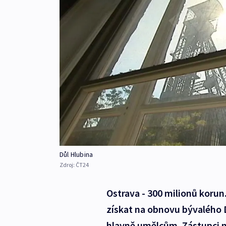
Důl Hlubina
Zdroj:
ČT24
Ostrava - 300 milionů korun.
získat na obnovu bývalého 
hlavně umělcům. Zástupci m