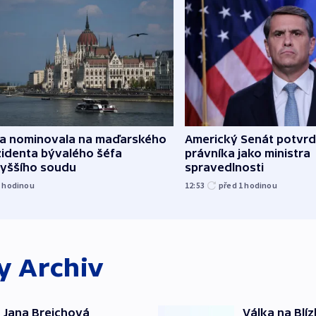
za nominovala na maďarského
Americký Senát potvrd
zidenta bývalého šéfa
právníka jako ministra
vyššího soudu
spravedlnosti
1
hodinou
12:53
před 1
hodinou
ky
Archiv
 Jana Brejchová
Válka na Blí