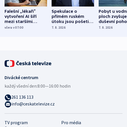
Falešní „lékaři“
Spekulace o
Pobyt u vodn
vytvoření AI šíří
přímém ruském
ploch zvyšuje
mezi staršími
útoku jsou pošetilé,
duševní poho
Poláky nebezpečné
míní estonský
ukázala
včera v 07:00
7. 8. 2026
7. 8. 2026
zdravotní rady
bezpečnostní
mezinárodní 
expert
Divácké centrum
každý všední den:
8:00—16:00 hodin
261 136 113
info@ceskatelevize.cz
TV program
Pro média