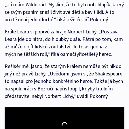
„Já mám Wildu rád. Myslím, že to byl cool chlapík, který
se svým psaním snažil živit své děti a bavit lidi. A to
určitě není jednoduché,“ říká režisér Jiří Pokorný.
Krále Leara si poprvé zahraje Norbert Lichý. „Postava
Leara jde do nitra, do hloubky duše. Pátrá po tom, kam
až může dojít lidské zoufalství. Je to asi jedna z
mých nejtěžších rolí,“ říká osmačtyřicetiletý herec.
Režisér měl jasno, že starým králem nemůže být nikdo
jiný než právě Lichý. „Uvědomil jsem si, že Shakespeare
to napsal pro jednoho konkrétního herce. Takže já bych
na spolupráci s Bezruči napřistoupil, kdyby titulním
představitel nebyl Norbert Lichý,“ uvádí Pokorný.