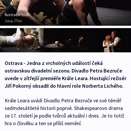
Ilustrační foto
Zdroj:
ČT24
Ostrava - Jedna z vrcholných událostí čeká
ostravskou divadelní sezonu. Divadlo Petra Bezruče
uvede v zítřejší premiéře Krále Leara. Hostující režisér
Jiří Pokorný obsadil do hlavní role Norberta Lichého.
Krále Leara uvádí Divadlo Petra Bezruče ve své téměř
sedmdesátileté historii poprvé. Shakespearovo drama
ze 17. století je podle tvůrců aktuální i dnes. Je to totiž
hra o člověku a ten se příliš nemění.