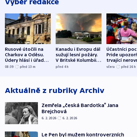
Výběr redakce
Rusové útočili na
Kanadu i Evropu dál
Účastníci po
Charkov a Oděsu.
sužují lesní požáry.
Pride upozorň
Údery hlásí i úřady v
V Britské Kolumbii
trvající nerov
Bělgorodu
evakuovali tisíce lidí
společensko
08:39
před 13
m
před 4
h
včera
před 16
h
atmosféru
Aktuálně z rubriky
Archiv
Zemřela „česká Bardotka“ Jana
Brejchová
6. 2. 2026
6. 2. 2026
Le Pen byl mužem kontroverzních