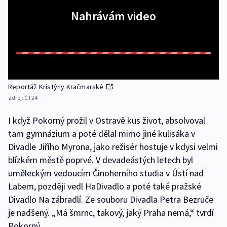
Nahrávám video
Reportáž Kristýny Kračmarské
Zdroj:
ČT24
I když Pokorný prožil v Ostravě kus život, absolvoval
tam gymnázium a poté dělal mimo jiné kulisáka v
Divadle Jiřího Myrona, jako režisér hostuje v kdysi velmi
blízkém městě poprvé. V devadeástých letech byl
uměleckým vedoucím Činoherního studia v Ústí nad
Labem, později vedl HaDivadlo a poté také pražské
Divadlo Na zábradlí. Ze souboru Divadla Petra Bezruče
je nadšený. „Má šmrnc, takový, jaký Praha nemá,“ tvrdí
Pokorný.