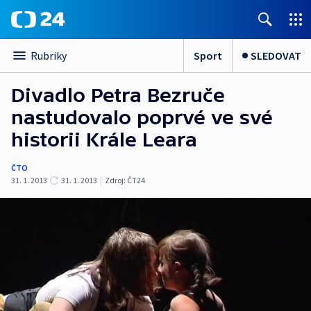
Sport
SLEDOVAT
Rubriky
Divadlo Petra Bezruče
nastudovalo poprvé ve své
historii Krále Leara
ČTO
31. 1. 2013
31. 1. 2013
|
Zdroj:
ČT24