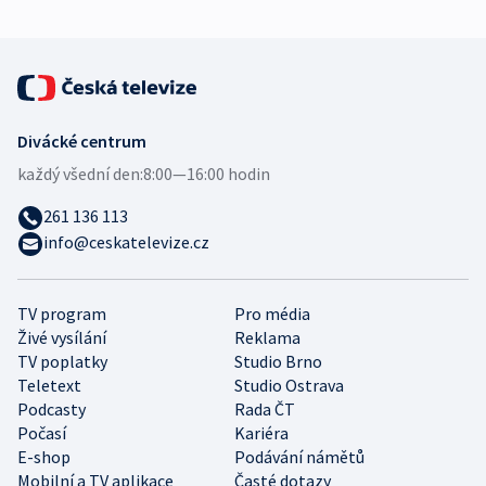
Divácké centrum
každý všední den:
8:00—16:00 hodin
261 136 113
info@ceskatelevize.cz
TV program
Pro média
Živé vysílání
Reklama
TV poplatky
Studio Brno
Teletext
Studio Ostrava
Podcasty
Rada ČT
Počasí
Kariéra
E-shop
Podávání námětů
Mobilní a TV aplikace
Časté dotazy