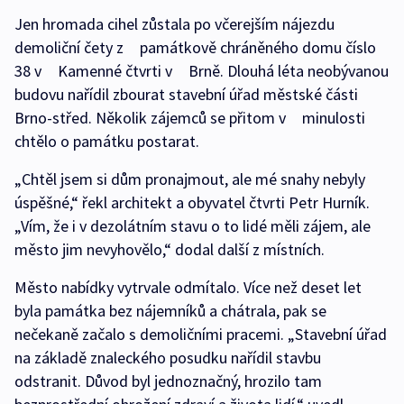
Jen hromada cihel zůstala po včerejším nájezdu
demoliční čety z památkově chráněného domu číslo
38 v Kamenné čtvrti v Brně. Dlouhá léta neobývanou
budovu nařídil zbourat stavební úřad městské části
Brno-střed. Několik zájemců se přitom v minulosti
chtělo o památku postarat.
„Chtěl jsem si dům pronajmout, ale mé snahy nebyly
úspěšné,“ řekl architekt a obyvatel čtvrti Petr Hurník.
„Vím, že i v dezolátním stavu o to lidé měli zájem, ale
město jim nevyhovělo,“ dodal další z místních.
Město nabídky vytrvale odmítalo. Více než deset let
byla památka bez nájemníků a chátrala, pak se
nečekaně začalo s demoličními pracemi. „Stavební úřad
na základě znaleckého posudku nařídil stavbu
odstranit. Důvod byl jednoznačný, hrozilo tam