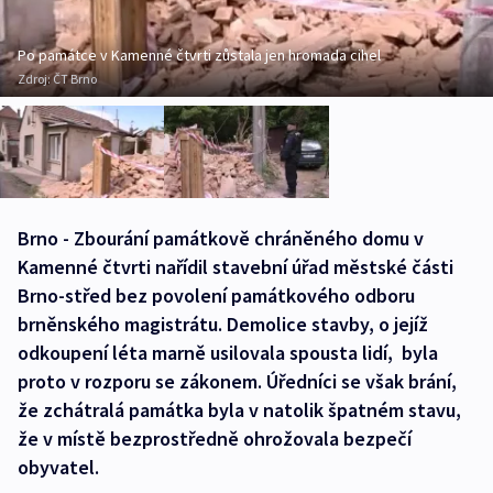
Po památce v Kamenné čtvrti zůstala jen hromada cihel
Zdroj:
ČT Brno
Brno - Zbourání památkově chráněného domu v
Kamenné čtvrti nařídil stavební úřad městské části
Brno-střed bez povolení památkového odboru
brněnského magistrátu. Demolice stavby, o jejíž
odkoupení léta marně usilovala spousta lidí, byla
proto v rozporu se zákonem. Úředníci se však brání,
že zchátralá památka byla v natolik špatném stavu,
že v místě bezprostředně ohrožovala bezpečí
obyvatel.