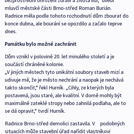
bezprostřední ohrožení zdraví a života lidí,“ uvedl
mluvčí městské části Brno-střed Roman Burián.
Radnice měla podle tohoto rozhodnutí dům zbourat do
konce dubna, ale bourání se opozdilo a začalo teprve
dnes.
Památku bylo možné zachránit
Dům vznikl v polovině 20. let minulého století a je
součástí chráněné kolonie.
„V jiných městech tyto unikátní soubory staveb mizí a
udivuje mě, že je město nechrání a naopak je nechává
takto skončit,“ řekl Hurník. „Cihly, ze kterých byla
postavená, jsou staré, ale kvalitní. V domě mohly být
maximálně zateklé stropy nebo zahnilá podlaha, ale to
se dá opravit,“ tvrdí Hurník.
Radnice Brno-střed demolici zastavila. V podobných
situacích může stavební úřad nařídit vlastníkovi