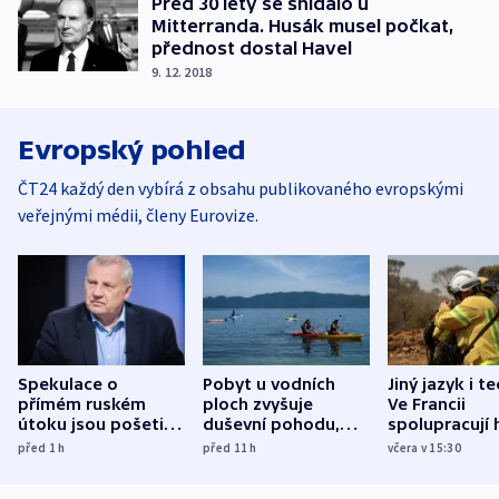
Před 30 lety se snídalo u
Mitterranda. Husák musel počkat,
přednost dostal Havel
9. 12. 2018
Evropský pohled
ČT24 každý den vybírá z obsahu publikovaného evropskými
veřejnými médii, členy Eurovize.
Spekulace o
Pobyt u vodních
Jiný jazyk i t
přímém ruském
ploch zvyšuje
Ve Francii
útoku jsou pošetilé,
duševní pohodu,
spolupracují h
míní estonský
ukázala
různých zemí
před 1
h
před 11
h
včera v 15:30
bezpečnostní
mezinárodní studie
expert