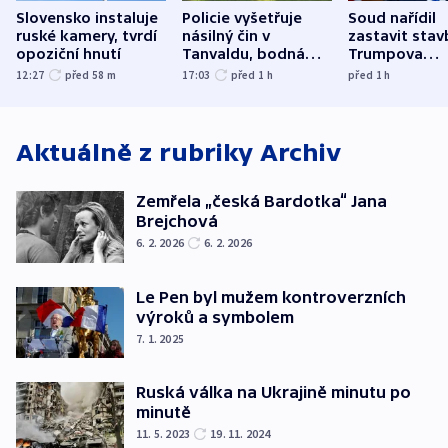
Slovensko instaluje
Policie vyšetřuje
Soud nařídil
ruské kamery, tvrdí
násilný čin v
zastavit stav
opoziční hnutí
Tanvaldu, bodná
Trumpova
zranění při něm
tanečního sá
12:27
před 58
m
17:03
před 1
h
před 1
h
utrpěli tři lidé
Aktuálně z rubriky
Archiv
Zemřela „česká Bardotka“ Jana
Brejchová
6. 2. 2026
6. 2. 2026
Le Pen byl mužem kontroverzních
výroků a symbolem
7. 1. 2025
Ruská válka na Ukrajině minutu po
minutě
11. 5. 2023
19. 11. 2024