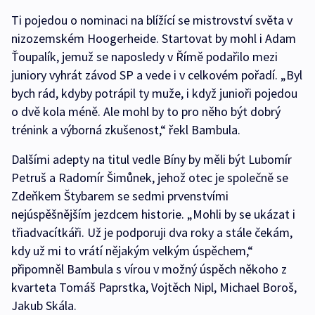
Ti pojedou o nominaci na blížící se mistrovství světa v
nizozemském Hoogerheide. Startovat by mohl i Adam
Ťoupalík, jemuž se naposledy v Římě podařilo mezi
juniory vyhrát závod SP a vede i v celkovém pořadí. „Byl
bych rád, kdyby potrápil ty muže, i když junioři pojedou
o dvě kola méně. Ale mohl by to pro něho být dobrý
trénink a výborná zkušenost,“ řekl Bambula.
Dalšími adepty na titul vedle Bíny by měli být Lubomír
Petruš a Radomír Šimůnek, jehož otec je společně se
Zdeňkem Štybarem se sedmi prvenstvími
nejúspěšnějším jezdcem historie. „Mohli by se ukázat i
třiadvacítkáři. Už je podporuji dva roky a stále čekám,
kdy už mi to vrátí nějakým velkým úspěchem,“
připomněl Bambula s vírou v možný úspěch někoho z
kvarteta Tomáš Paprstka, Vojtěch Nipl, Michael Boroš,
Jakub Skála.