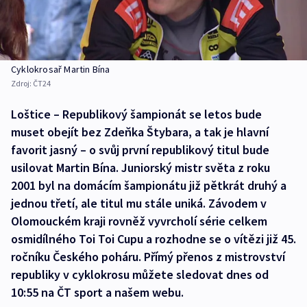
Cyklokrosař Martin Bína
Zdroj:
ČT24
Loštice – Republikový šampionát se letos bude
muset obejít bez Zdeňka Štybara, a tak je hlavní
favorit jasný – o svůj první republikový titul bude
usilovat Martin Bína. Juniorský mistr světa z roku
2001 byl na domácím šampionátu již pětkrát druhý a
jednou třetí, ale titul mu stále uniká. Závodem v
Olomouckém kraji rovněž vyvrcholí série celkem
osmidílného Toi Toi Cupu a rozhodne se o vítězi již 45.
ročníku Českého poháru. Přímý přenos z mistrovství
republiky v cyklokrosu můžete sledovat dnes od
10:55 na ČT sport a našem webu.