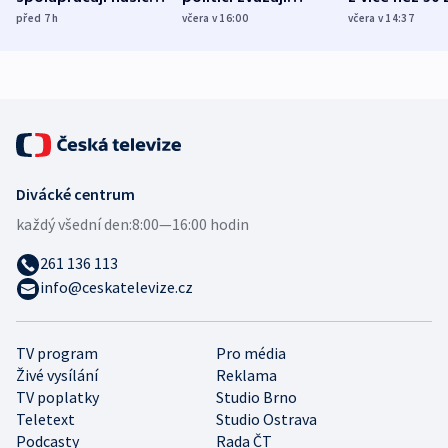
různých zemí
dohodu o
Bojovali na s
před 7
h
včera v 16:00
včera v 14:37
demografii
Ruska
Divácké centrum
každý všední den:
8:00—16:00 hodin
261 136 113
info@ceskatelevize.cz
TV program
Pro média
Živé vysílání
Reklama
TV poplatky
Studio Brno
Teletext
Studio Ostrava
Podcasty
Rada ČT