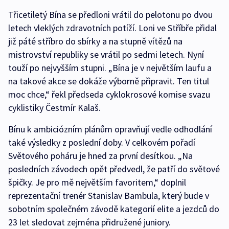
Třicetiletý Bína se předloni vrátil do pelotonu po dvou
letech vleklých zdravotních potíží. Loni ve Stříbře přidal
již páté stříbro do sbírky a na stupně vítězů na
mistrovství republiky se vrátil po sedmi letech. Nyní
touží po nejvyšším stupni. „Bína je v největším laufu a
na takové akce se dokáže výborně připravit. Ten titul
moc chce,“ řekl předseda cyklokrosové komise svazu
cyklistiky Čestmír Kalaš.
Bínu k ambiciózním plánům opravňují vedle odhodlání
také výsledky z poslední doby. V celkovém pořadí
Světového poháru je hned za první desítkou. „Na
posledních závodech opět předvedl, že patří do světové
špičky. Je pro mě největším favoritem,“ doplnil
reprezentační trenér Stanislav Bambula, který bude v
sobotním společném závodě kategorií elite a jezdců do
23 let sledovat zejména přidružené juniory.