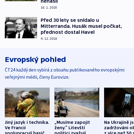
nenašli
16. 1. 2020
Před 30 lety se snídalo u
Mitterranda. Husák musel počkat,
přednost dostal Havel
9. 12. 2018
Evropský pohled
ČT24 každý den vybírá z obsahu publikovaného evropskými
veřejnými médii, členy Eurovize.
Jiný jazyk i technika.
„Musíme zapojit
Na Ukrajině j
Ve Francii
ženy.“ Litevští
zadržováni o
spolupracují hasiči z
politici zvažují
z více než 50 