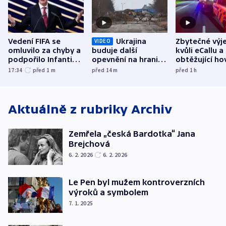
Vedení FIFA se
Ukrajina
Zbytečné výj
VIDEO
omluvilo za chyby a
buduje další
kvůli eCallu a
podpořilo Infantina.
opevnění na hranici
obtěžující ho
UEFA trvá na
s Běloruskem
zdržují záchr
17:34
před 1
m
před 14
m
před 1
h
bojkotu
Aktuálně z rubriky
Archiv
Zemřela „česká Bardotka“ Jana
Brejchová
6. 2. 2026
6. 2. 2026
Le Pen byl mužem kontroverzních
výroků a symbolem
7. 1. 2025