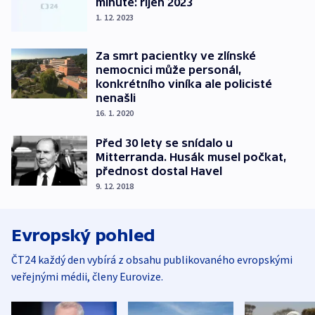
minutě: říjen 2023
1. 12. 2023
Za smrt pacientky ve zlínské
nemocnici může personál,
konkrétního viníka ale policisté
nenašli
16. 1. 2020
Před 30 lety se snídalo u
Mitterranda. Husák musel počkat,
přednost dostal Havel
9. 12. 2018
Evropský pohled
ČT24 každý den vybírá z obsahu publikovaného evropskými
veřejnými médii, členy Eurovize.