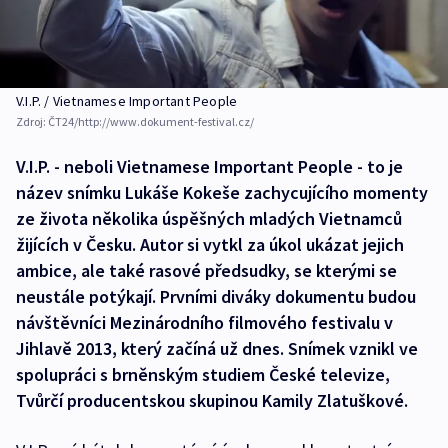
V.I.P. / Vietnamese Important People
Zdroj:
ČT24/http://www.dokument-festival.cz/
V.I.P. - neboli Vietnamese Important People - to je
název snímku Lukáše Kokeše zachycujícího momenty
ze života několika úspěšných mladých Vietnamců
žijících v Česku. Autor si vytkl za úkol ukázat jejich
ambice, ale také rasové předsudky, se kterými se
neustále potýkají. Prvními diváky dokumentu budou
návštěvníci Mezinárodního filmového festivalu v
Jihlavě 2013, který začíná už dnes. Snímek vznikl ve
spolupráci s brněnským studiem České televize,
Tvůrčí producentskou skupinou Kamily Zlatuškové.