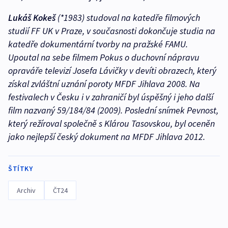
Lukáš Kokeš
(*1983) studoval na katedře filmových
studií FF UK v Praze, v současnosti dokončuje studia na
katedře dokumentární tvorby na pražské FAMU.
Upoutal na sebe filmem
Pokus o duchovní nápravu
opraváře televizí Josefa Lávičky v devíti obrazech
, který
získal zvláštní uznání poroty MFDF Jihlava 2008. Na
festivalech v Česku i v zahraničí byl úspěšný i jeho další
film nazvaný
59/184/84
(2009). Poslední snímek
Pevnost
,
který režíroval společně s Klárou Tasovskou, byl oceněn
jako nejlepší český dokument na MFDF Jihlava 2012.
ŠTÍTKY
Archiv
ČT24