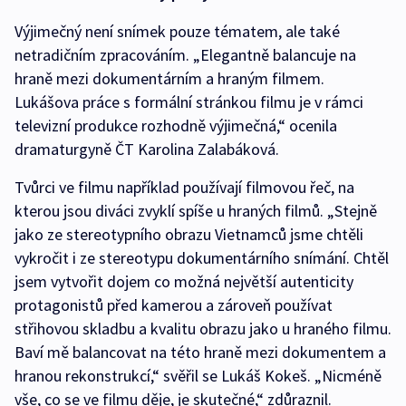
Výjimečný není snímek pouze tématem, ale také
netradičním zpracováním. „Elegantně balancuje na
hraně mezi dokumentárním a hraným filmem.
Lukášova práce s formální stránkou filmu je v rámci
televizní produkce rozhodně výjimečná,“ ocenila
dramaturgyně ČT Karolina Zalabáková.
Tvůrci ve filmu například používají filmovou řeč, na
kterou jsou diváci zvyklí spíše u hraných filmů. „Stejně
jako ze stereotypního obrazu Vietnamců jsme chtěli
vykročit i ze stereotypu dokumentárního snímání. Chtěl
jsem vytvořit dojem co možná největší autenticity
protagonistů před kamerou a zároveň používat
střihovou skladbu a kvalitu obrazu jako u hraného filmu.
Baví mě balancovat na této hraně mezi dokumentem a
hranou rekonstrukcí,“ svěřil se Lukáš Kokeš. „Nicméně
vše, co se ve filmu děje, je skutečné,“ zdůraznil.