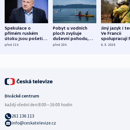
Spekulace o
Pobyt u vodních
Jiný jazyk i t
přímém ruském
ploch zvyšuje
Ve Francii
útoku jsou pošetilé,
duševní pohodu,
spolupracují h
míní estonský
ukázala
různých zemí
před 11
h
před 20
h
6. 8. 2026
bezpečnostní
mezinárodní studie
expert
Divácké centrum
každý všední den:
8:00—16:00 hodin
261 136 113
info@ceskatelevize.cz