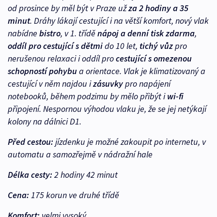
od prosince by měl být v Praze už
za 2 hodiny a 35
minut
. Dráhy lákají cestující i na větší komfort, nový vlak
nabídne
bistro
, v 1. třídě
nápoj a denní tisk zdarma
,
oddíl pro cestující s dětmi
do 10 let,
tichý vůz
pro
nerušenou relaxaci i oddíl pro
cestující s omezenou
schopností pohybu
a orientace. Vlak je klimatizovaný a
cestující v něm najdou i
zásuvky
pro napájení
notebooků, během podzimu by mělo přibýt i
wi-fi
připojení. Nespornou výhodou vlaku je, že se jej netýkají
kolony na dálnici D1.
Před cestou:
jízdenku je možné zakoupit po internetu, v
automatu a samozřejmě v nádražní hale
Délka cesty:
2 hodiny 42 minut
Cena:
175 korun ve druhé třídě
Komfort:
velmi vysoký