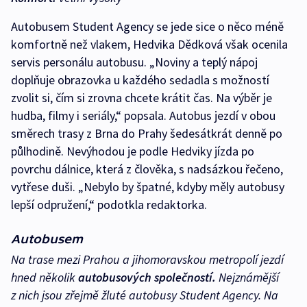
Autobusem Student Agency se jede sice o něco méně
komfortně než vlakem, Hedvika Dědková však ocenila
servis personálu autobusu. „Noviny a teplý nápoj
doplňuje obrazovka u každého sedadla s možností
zvolit si, čím si zrovna chcete krátit čas. Na výběr je
hudba, filmy i seriály,“ popsala. Autobus jezdí v obou
směrech trasy z Brna do Prahy šedesátkrát denně po
půlhodině. Nevýhodou je podle Hedviky jízda po
povrchu dálnice, která z člověka, s nadsázkou řečeno,
vytřese duši. „Nebylo by špatné, kdyby měly autobusy
lepší odpružení,“ podotkla redaktorka.
Autobusem
Na trase mezi Prahou a jihomoravskou metropolí jezdí
hned několik
autobusových společností.
Nejznámější
z nich jsou zřejmě žluté autobusy Student Agency. Na