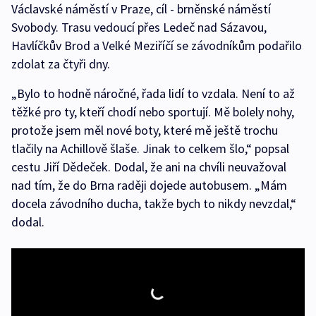
Václavské náměstí v Praze, cíl - brněnské náměstí
Svobody. Trasu vedoucí přes Ledeč nad Sázavou,
Havlíčkův Brod a Velké Meziříčí se závodníkům podařilo
zdolat za čtyři dny.
„Bylo to hodně náročné, řada lidí to vzdala. Není to až
těžké pro ty, kteří chodí nebo sportují. Mě bolely nohy,
protože jsem měl nové boty, které mě ještě trochu
tlačily na Achillově šlaše. Jinak to celkem šlo,“ popsal
cestu Jiří Dědeček. Dodal, že ani na chvíli neuvažoval
nad tím, že do Brna raději dojede autobusem. „Mám
docela závodního ducha, takže bych to nikdy nevzdal,“
dodal.