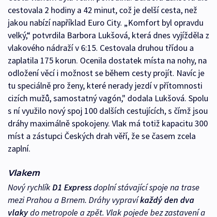
cestovala 2 hodiny a 42 minut, což je delší cesta, než
jakou nabízí například Euro City. „Komfort byl opravdu
velký,“ potvrdila Barbora Lukšová, která dnes vyjížděla z
vlakového nádraží v 6:15. Cestovala druhou třídou a
zaplatila 175 korun. Ocenila dostatek místa na nohy, na
odložení věcí i možnost se během cesty projít. Navíc je
tu speciálně pro ženy, které nerady jezdí v přítomnosti
cizích mužů, samostatný vagón," dodala Lukšová. Spolu
s ní využilo nový spoj 100 dalších cestujících, s čímž jsou
dráhy maximálně spokojeny. Vlak má totiž kapacitu 300
míst a zástupci Českých drah věří, že se časem zcela
zaplní.
Vlakem
Nový rychlík
D1 Express
doplní stávající spoje na trase
mezi Prahou a Brnem. Dráhy vypraví
každý den dva
vlaky
do metropole a zpět. Vlak pojede bez zastavení a