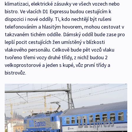
klimatizaci, elektrické zásuvky ve všech vozech nebo
bistro. Ve vlacích D1 Expressu budou cestujícím k
dispozici i nové oddíly. Ti, kdo nechtějí být rušeni
telefonováním a hlasitým hovorem, mohou cestovat v
takzvaném tichém oddíle. Dámský oddíl bude zase pro
lepší pocit cestujících žen umístěný v blízkosti
vlakového personálu. Celkově bude pět vozů vlaku
tvořeno třemi vozy druhé třídy, z nichž budou 2
velkoprostorové a jeden s kupé, vůz první třídy a
bistrovůz.