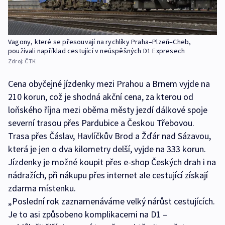
Vagony, které se přesouvají na rychlíky Praha–Plzeň–Cheb,
používali například cestující v neúspěšných D1 Expresech
Zdroj:
ČTK
Cena obyčejné jízdenky mezi Prahou a Brnem vyjde na
210 korun, což je shodná akční cena, za kterou od
loňského října mezi oběma městy jezdí dálkové spoje
severní trasou přes Pardubice a Českou Třebovou.
Trasa přes Čáslav, Havlíčkův Brod a Žďár nad Sázavou,
která je jen o dva kilometry delší, vyjde na 333 korun.
Jízdenky je možné koupit přes e-shop Českých drah i na
nádražích, při nákupu přes internet ale cestující získají
zdarma místenku.
„Poslední rok zaznamenáváme velký nárůst cestujících.
Je to asi způsobeno komplikacemi na D1 –