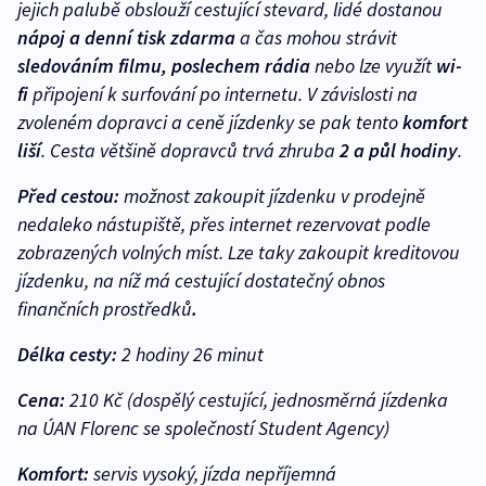
jejich palubě obslouží cestující stevard, lidé dostanou
nápoj a denní tisk zdarma
a čas mohou strávit
sledováním filmu, poslechem rádia
nebo lze využít
wi-
fi
připojení k surfování po internetu. V závislosti na
zvoleném dopravci a ceně jízdenky se pak tento
komfort
liší
. Cesta většině dopravců trvá zhruba
2 a půl hodiny
.
Před cestou:
možnost zakoupit jízdenku v prodejně
nedaleko nástupiště, přes internet rezervovat podle
zobrazených volných míst. Lze taky zakoupit kreditovou
jízdenku, na níž má cestující dostatečný obnos
finančních prostředků
.
Délka cesty:
2 hodiny 26 minut
Cena:
210 Kč (dospělý cestující, jednosměrná jízdenka
na ÚAN Florenc se společností Student Agency)
Komfort:
servis vysoký, jízda nepříjemná