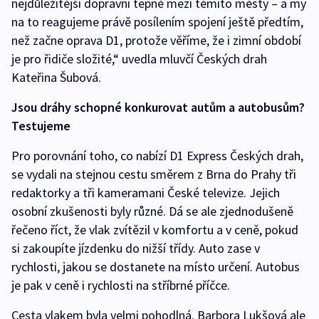
nejdůležitější dopravní tepně mezi těmito městy – a my
na to reagujeme právě posílením spojení ještě předtím,
než začne oprava D1, protože věříme, že i zimní období
je pro řidiče složité,“ uvedla mluvčí Českých drah
Kateřina Šubová.
Jsou dráhy schopné konkurovat autům a autobusům?
Testujeme
Pro porovnání toho, co nabízí D1 Express Českých drah,
se vydali na stejnou cestu směrem z Brna do Prahy tři
redaktorky a tři kameramani České televize. Jejich
osobní zkušenosti byly různé. Dá se ale zjednodušeně
řečeno říct, že vlak zvítězil v komfortu a v ceně, pokud
si zakoupíte jízdenku do nižší třídy. Auto zase v
rychlosti, jakou se dostanete na místo určení. Autobus
je pak v ceně i rychlosti na stříbrné příčce.
Cesta vlakem byla velmi pohodlná. Barbora Lukšová ale