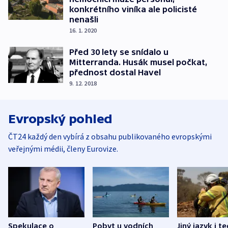
konkrétního viníka ale policisté
nenašli
16. 1. 2020
Před 30 lety se snídalo u
Mitterranda. Husák musel počkat,
přednost dostal Havel
9. 12. 2018
Evropský pohled
ČT24 každý den vybírá z obsahu publikovaného evropskými
veřejnými médii, členy Eurovize.
Spekulace o
Pobyt u vodních
Jiný jazyk i t