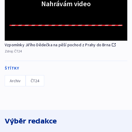
Nahrávám video
Vzpomínky Jiřího Dědečka na pěší pochod z Prahy do Brna
Zdroj:
ČT24
ŠTÍTKY
Archiv
ČT24
Výběr redakce