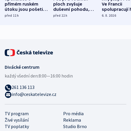
přímém ruském
ploch zvyšuje
Ve Francii
útoku jsou pošetilé,
duševní pohodu,
spolupracují h
míní estonský
ukázala
různých zemí
před 12
h
před 22
h
6. 8. 2026
bezpečnostní
mezinárodní studie
expert
Divácké centrum
každý všední den:
8:00—16:00 hodin
261 136 113
info@ceskatelevize.cz
TV program
Pro média
Živé vysílání
Reklama
TV poplatky
Studio Brno