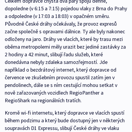
Celkem dopravce chystá dva páry spojů denně,
dopoledne (v 6:15 a 7:15) pojedou vlaky z Brna do Prahy
a odpoledne (v 17:03 a 18:03) v opačném směru.
Původně České dráhy očekávaly, že provoz expresů
začne společně s opravami dálnice. Ty ale byly nakonec
odloženy na jaro. Dráhy ve vlacích, které by trasu mezi
oběma metropolemi měly urazit bez jediné zastávky za
2 hodiny a 42 minut, slibují řadu služeb, které
donedávna nebyly zdaleka samozřejmostí. Jde
například o bezdrátový internet, který dopravce od
července ve zkušebním provozu spustil zatím jen v
pendolinech, dále se s ním cestující mohou setkat v
nově zařazovaných vozidlech RegioPanther a
RegioShark na regionálních tratích.
Kromě wi-fi internetu, který dopravce ve vlacích spustí
během podzimu a který bude dostupný jen v některých
soupravách D1 Expressu, slibují České dráhy ve vlaku