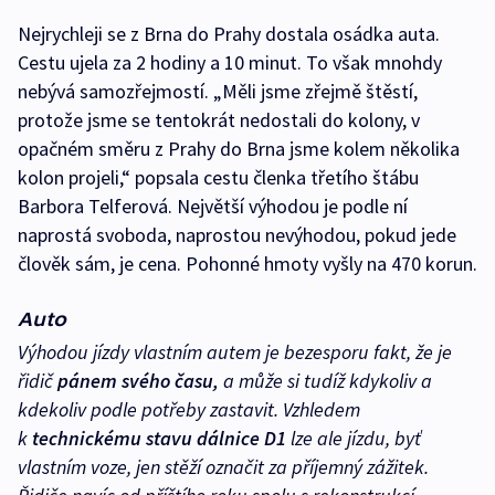
Nejrychleji se z Brna do Prahy dostala osádka auta.
Cestu ujela za 2 hodiny a 10 minut. To však mnohdy
nebývá samozřejmostí. „Měli jsme zřejmě štěstí,
protože jsme se tentokrát nedostali do kolony, v
opačném směru z Prahy do Brna jsme kolem několika
kolon projeli,“ popsala cestu členka třetího štábu
Barbora Telferová. Největší výhodou je podle ní
naprostá svoboda, naprostou nevýhodou, pokud jede
člověk sám, je cena. Pohonné hmoty vyšly na 470 korun.
Auto
Výhodou jízdy vlastním autem je bezesporu fakt, že je
řidič
pánem svého času,
a může si tudíž kdykoliv a
kdekoliv podle potřeby zastavit. Vzhledem
k
technickému stavu dálnice D1
lze ale jízdu, byť
vlastním voze, jen stěží označit za příjemný zážitek.