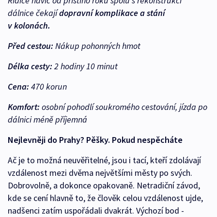
Řidiče navíc od příštího roku spolu s rekonstrukcí
dálnice čekají
dopravní komplikace a stání
v kolonách.
Před cestou:
Nákup pohonných hmot
Délka cesty:
2 hodiny 10 minut
Cena:
470 korun
Komfort:
osobní pohodlí soukromého cestování, jízda po
dálnici méně příjemná
Nejlevněji do Prahy? Pěšky. Pokud nespěcháte
Ač je to možná neuvěřitelné, jsou i tací, kteří zdolávají
vzdálenost mezi dvěma největšími městy po svých.
Dobrovolně, a dokonce opakovaně. Netradiční závod,
kde se cení hlavně to, že člověk celou vzdálenost ujde,
nadšenci zatím uspořádali dvakrát. Výchozí bod -