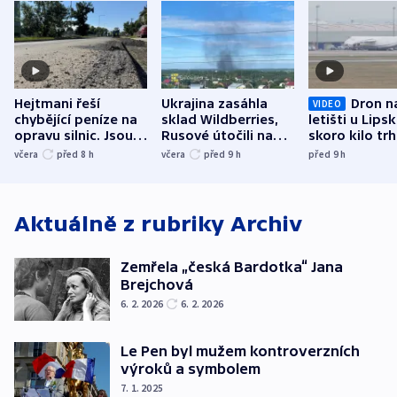
Hejtmani řeší
Ukrajina zasáhla
Dron n
VIDEO
chybějící peníze na
sklad Wildberries,
letišti u Lips
opravu silnic. Jsou
Rusové útočili na
skoro kilo trh
nenárokové, namítá
trh, hasiče či
indicie ukazuj
včera
před 8
h
včera
před 9
h
před 9
h
ministerstvo
stadion
Rusko
Aktuálně z rubriky
Archiv
Zemřela „česká Bardotka“ Jana
Brejchová
6. 2. 2026
6. 2. 2026
Le Pen byl mužem kontroverzních
výroků a symbolem
7. 1. 2025