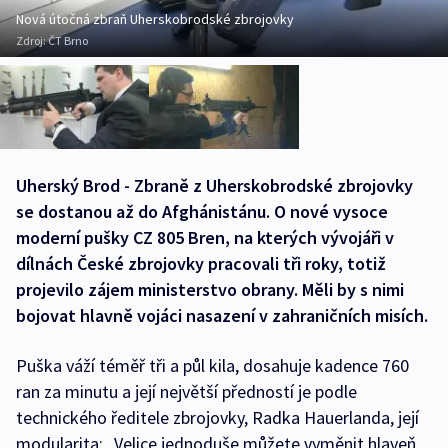
Nová útočná zbraň Uherskobrodské zbrojovky
Zdroj:
ČT Brno
Uherský Brod - Zbraně z Uherskobrodské zbrojovky
se dostanou až do Afghánistánu. O nové vysoce
moderní pušky CZ 805 Bren, na kterých vývojáři v
dílnách České zbrojovky pracovali tři roky, totiž
projevilo zájem ministerstvo obrany. Měli by s nimi
bojovat hlavně vojáci nasazení v zahraničních misích.
Puška váží téměř tři a půl kila, dosahuje kadence 760
ran za minutu a její největší předností je podle
technického ředitele zbrojovky, Radka Hauerlanda, její
modularita: „Velice jednoduše můžete vyměnit hlaveň,