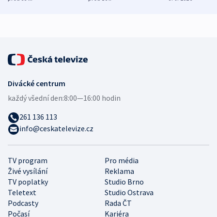
mezinárodní studie
demografii
Divácké centrum
každý všední den:
8:00—16:00 hodin
261 136 113
info@ceskatelevize.cz
TV program
Pro média
Živé vysílání
Reklama
TV poplatky
Studio Brno
Teletext
Studio Ostrava
Podcasty
Rada ČT
Počasí
Kariéra