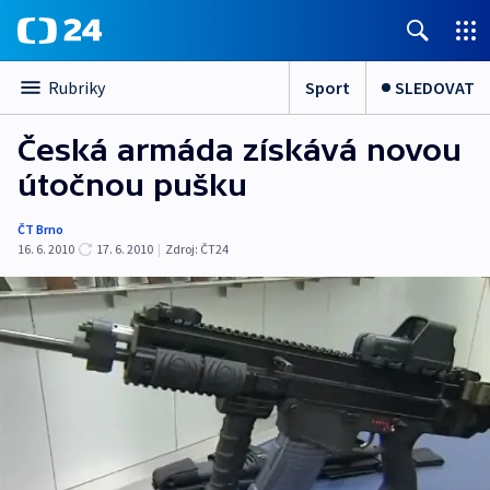
Sport
SLEDOVAT
Rubriky
Česká armáda získává novou
útočnou pušku
ČT Brno
16. 6. 2010
17. 6. 2010
|
Zdroj:
ČT24