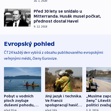
16. 1. 2020
Před 30 lety se snídalo u
Mitterranda. Husák musel počkat,
přednost dostal Havel
9. 12. 2018
Evropský pohled
ČT24 každý den vybírá z obsahu publikovaného evropskými
veřejnými médii, členy Eurovize.
Pobyt u vodních
Jiný jazyk i technika.
„Musíme zapo
ploch zvyšuje
Ve Francii
ženy.“ Litevšt
duševní pohodu,
spolupracují hasiči z
politici zvažuj
ukázala
různých zemí
dohodu o
před 55
m
před 16
h
5. 8. 2026