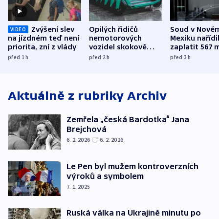
Zvýšení slev
Opilých řidičů
Soud v Nové
VIDEO
na jízdném teď není
nemotorových
Mexiku nařídi
priorita, zní z vlády
vozidel skokově
zaplatit 567 
přibylo, nejvíc ve
dolarů kvůli 
před 1
h
před 2
h
před 3
h
středních Čechách
způsobené d
Aktuálně z rubriky
Archiv
Zemřela „česká Bardotka“ Jana
Brejchová
6. 2. 2026
6. 2. 2026
Le Pen byl mužem kontroverzních
výroků a symbolem
7. 1. 2025
Ruská válka na Ukrajině minutu po