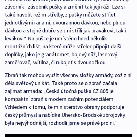
závorník i zásobník pušky a změnit tak její ráži. Lze si
také navolit režim střelby, z pušky můžete střílet
jednotlivými ranami, dvourannou dávkou, nebo plnou
dávkou a stejně dobře se z ní stříli jak pravákovi, tak i
levákovi.“ Na pušce je umístěno hned několik
montážních lišt, na které může střelec připojit další
doplňky, jako je granátomet, bojový nůž, laserový
zaměřovač, svítilna, či rukojeť s dvounožkou.
Zbraň tak mohou využít všechny složky armády, což z ní
děla světový unikát. Také proto se o zbraň začala
zajímat armáda: „Česká útočná puška CZ 805 je
kompaktní zbraň s modernizačním potenciálem.
Vzhledem k tomu, že ministerstvo obrany podporuje
český průmysl a nabídka Uhersko-Brodské zbrojovky
byla nejvýhodnější, rozhodli jsme se právě pro ni.“