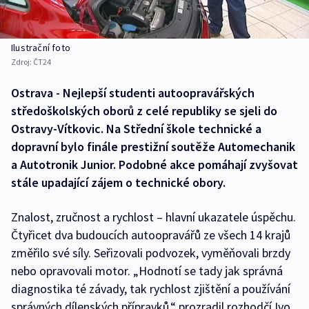
Ilustrační foto
Zdroj:
ČT24
Ostrava - Nejlepší studenti autoopravářských
středoškolských oborů z celé republiky se sjeli do
Ostravy-Vítkovic. Na Střední škole technické a
dopravní bylo finále prestižní soutěže Automechanik
a Autotronik Junior. Podobné akce pomáhají zvyšovat
stále upadající zájem o technické obory.
Znalost, zručnost a rychlost – hlavní ukazatele úspěchu.
Čtyřicet dva budoucích autoopravářů ze všech 14 krajů
změřilo své síly. Seřizovali podvozek, vyměňovali brzdy
nebo opravovali motor. „Hodnotí se tady jak správná
diagnostika té závady, tak rychlost zjištění a používání
správných dílenských přípravků,“ prozradil rozhodčí Ivo