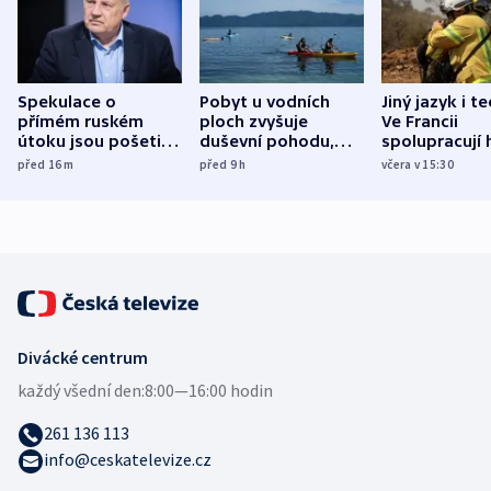
Spekulace o
Pobyt u vodních
Jiný jazyk i t
přímém ruském
ploch zvyšuje
Ve Francii
útoku jsou pošetilé,
duševní pohodu,
spolupracují h
míní estonský
ukázala
různých zemí
před 16
m
před 9
h
včera v 15:30
bezpečnostní
mezinárodní studie
expert
Divácké centrum
každý všední den:
8:00—16:00 hodin
261 136 113
info@ceskatelevize.cz