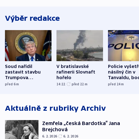
Výběr redakce
Soud nařídil
V bratislavské
Policie vyšetř
zastavit stavbu
rafinerii Slovnaft
násilný čin v
Trumpova
hořelo
Tanvaldu, bo
tanečního sálu
zranění při n
před 6
m
14:22
před 22
m
před 24
m
utrpěli tři lid
Aktuálně z rubriky
Archiv
Zemřela „česká Bardotka“ Jana
Brejchová
6. 2. 2026
6. 2. 2026