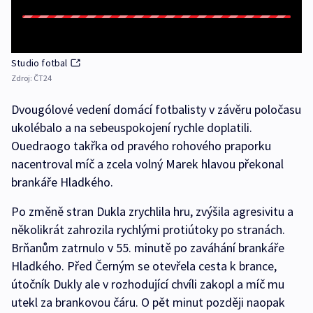
Studio fotbal
Zdroj:
ČT24
Dvougólové vedení domácí fotbalisty v závěru poločasu
ukolébalo a na sebeuspokojení rychle doplatili.
Ouedraogo takřka od pravého rohového praporku
nacentroval míč a zcela volný Marek hlavou překonal
brankáře Hladkého.
Po změně stran Dukla zrychlila hru, zvýšila agresivitu a
několikrát zahrozila rychlými protiútoky po stranách.
Brňanům zatrnulo v 55. minutě po zaváhání brankáře
Hladkého. Před Černým se otevřela cesta k brance,
útočník Dukly ale v rozhodující chvíli zakopl a míč mu
utekl za brankovou čáru. O pět minut později naopak