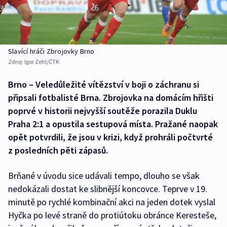
Slavící hráči Zbrojovky Brno
Zdroj:
Igor Zehl/ČTK
Brno – Veledůležité vítězství v boji o záchranu si
připsali fotbalisté Brna. Zbrojovka na domácím hřišti
poprvé v historii nejvyšší soutěže porazila Duklu
Praha 2:1 a opustila sestupová místa. Pražané naopak
opět potvrdili, že jsou v krizi, když prohráli počtvrté
z posledních pěti zápasů.
Brňané v úvodu sice udávali tempo, dlouho se však
nedokázali dostat ke slibnější koncovce. Teprve v 19.
minutě po rychlé kombinační akci na jeden dotek vyslal
Hyčka po levé straně do protiútoku obránce Keresteše,