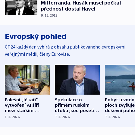
Mitterranda. Husák musel počkat,
přednost dostal Havel
9. 12. 2018
Evropský pohled
ČT24 každý den vybírá z obsahu publikovaného evropskými
veřejnými médii, členy Eurovize.
Falešní „lékaři“
Spekulace o
Pobyt u vodn
vytvoření AI šíří
přímém ruském
ploch zvyšuje
mezi staršími
útoku jsou pošetilé,
duševní poho
Poláky nebezpečné
míní estonský
ukázala
8. 8. 2026
7. 8. 2026
7. 8. 2026
zdravotní rady
bezpečnostní
mezinárodní 
expert