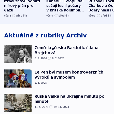
Izrael znovu odmítl
Kanadu i Evropu dál
Rusové útočil
mírový plán pro
sužují lesní požáry.
Charkov a Od
Gazu
V Britské Kolumbii
Údery hlásí i 
evakuovali tisíce lidí
Bělgorodu
včera
před 5
h
včera
před 6
h
včera
před 8
h
Aktuálně z rubriky
Archiv
Zemřela „česká Bardotka“ Jana
Brejchová
6. 2. 2026
6. 2. 2026
Le Pen byl mužem kontroverzních
výroků a symbolem
7. 1. 2025
Ruská válka na Ukrajině minutu po
minutě
11. 5. 2023
19. 11. 2024