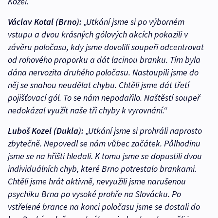
Kozel.
Václav Kotal (Brno):
„Utkání jsme si po výborném
vstupu a dvou krásných gólových akcích pokazili v
závěru poločasu, kdy jsme dovolili soupeři odcentrovat
od rohového praporku a dát lacinou branku. Tím byla
dána nervozita druhého poločasu. Nastoupili jsme do
něj se snahou neudělat chybu. Chtěli jsme dát třetí
pojišťovací gól. To se nám nepodařilo. Naštěstí soupeř
nedokázal využít naše tři chyby k vyrovnání.“
Luboš Kozel (Dukla):
„Utkání jsme si prohráli naprosto
zbytečně. Nepovedl se nám vůbec začátek. Půlhodinu
jsme se na hřišti hledali. K tomu jsme se dopustili dvou
individuálních chyb, které Brno potrestalo brankami.
Chtěli jsme hrát aktivně, nevyužili jsme narušenou
psychiku Brna po vysoké prohře na Slovácku. Po
vstřelené brance na konci poločasu jsme se dostali do