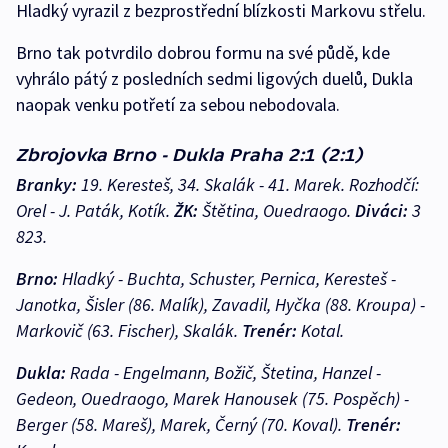
Hladký vyrazil z bezprostřední blízkosti Markovu střelu.
Brno tak potvrdilo dobrou formu na své půdě, kde
vyhrálo pátý z posledních sedmi ligových duelů, Dukla
naopak venku potřetí za sebou nebodovala.
Zbrojovka Brno - Dukla Praha 2:1 (2:1)
Branky:
19. Keresteš, 34. Skalák - 41. Marek. Rozhodčí:
Orel - J. Paták, Kotík.
ŽK:
Štětina, Ouedraogo.
Diváci:
3
823.
Brno:
Hladký - Buchta, Schuster, Pernica, Keresteš -
Janotka, Šisler (86. Malík), Zavadil, Hyčka (88. Kroupa) -
Markovič (63. Fischer), Skalák.
Trenér:
Kotal.
Dukla:
Rada - Engelmann, Božič, Štetina, Hanzel -
Gedeon, Ouedraogo, Marek Hanousek (75. Pospěch) -
Berger (58. Mareš), Marek, Černý (70. Koval).
Trenér: