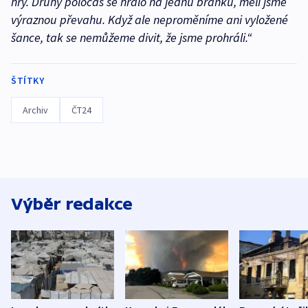
hry. Druhý poločas se hrálo na jednu branku, měli jsme
výraznou převahu. Když ale neproměníme ani vyložené
šance, tak se nemůžeme divit, že jsme prohráli.“
ŠTÍTKY
Archiv
ČT24
Výběr redakce