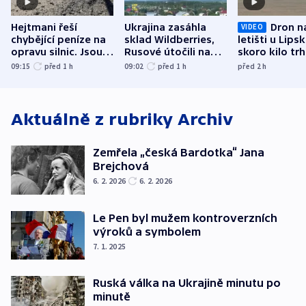
Hejtmani řeší
Ukrajina zasáhla
Dron n
VIDEO
chybějící peníze na
sklad Wildberries,
letišti u Lips
opravu silnic. Jsou
Rusové útočili na
skoro kilo trh
nenárokové, namítá
trh, hasiče či
indicie ukazuj
09:15
před 1
h
09:02
před 1
h
před 2
h
ministerstvo
stadion
Rusko
Aktuálně z rubriky
Archiv
Zemřela „česká Bardotka“ Jana
Brejchová
6. 2. 2026
6. 2. 2026
Le Pen byl mužem kontroverzních
výroků a symbolem
7. 1. 2025
Ruská válka na Ukrajině minutu po
minutě