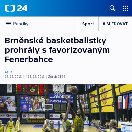
Sport
SLEDOVAT
Rubriky
Brněnské basketbalistky
prohrály s favorizovaným
Fenerbahce
gam
18. 12. 2013
18. 12. 2013
|
Zdroj:
ČT24