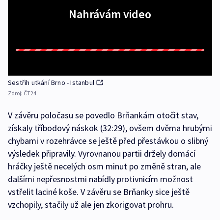
Nahrávám video
Sestřih utkání Brno - Istanbul
Zdroj:
ČT24
V závěru poločasu se povedlo Brňankám otočit stav,
získaly tříbodový náskok (32:29), ovšem dvěma hrubými
chybami v rozehrávce se ještě před přestávkou o slibný
výsledek připravily. Vyrovnanou partii držely domácí
hráčky ještě necelých osm minut po změně stran, ale
dalšími nepřesnostmi nabídly protivnicím možnost
vstřelit laciné koše. V závěru se Brňanky sice ještě
vzchopily, stačily už ale jen zkorigovat prohru.