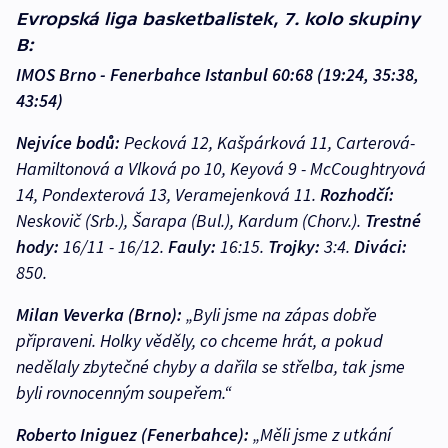
Evropská liga basketbalistek, 7. kolo skupiny
B:
IMOS Brno - Fenerbahce Istanbul 60:68 (19:24, 35:38,
43:54)
Nejvíce bodů:
Pecková 12, Kašpárková 11, Carterová-
Hamiltonová a Vlková po 10, Keyová 9 - McCoughtryová
14, Pondexterová 13, Veramejenková 11.
Rozhodčí:
Neskovič (Srb.), Šarapa (Bul.), Kardum (Chorv.).
Trestné
hody:
16/11 - 16/12.
Fauly:
16:15.
Trojky:
3:4.
Diváci:
850.
Milan Veverka (Brno):
„Byli jsme na zápas dobře
připraveni. Holky věděly, co chceme hrát, a pokud
nedělaly zbytečné chyby a dařila se střelba, tak jsme
byli rovnocenným soupeřem.“
Roberto Iniguez (Fenerbahce):
„Měli jsme z utkání