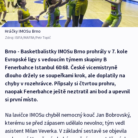
Hráčky IMOSu Brno
Zdroj:
ISIFA/MAFRA/Petr Topič
Brno - Basketbalistky IMOSu Brno prohrály v 7. kole
Evropské ligy s vedoucím týmem skupiny B
Fenerbahce Istanbul 60:68. České vicemistryně
dlouho držely se soupeřkami krok, ale doplatily na
chyby v rozehrávce. Připsaly si čtvrtou prohru,
naopak Fenerbahce ještě neztratil ani bod a upevnil
si první místo.
Na lavičce IMOSu chyběl nemocný kouč Jan Bobrovský,
kterému se před zápasem udělalo nevolno; tým vedl
asistent Milan Veverka. V základní sestavě se objevila