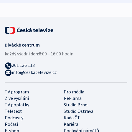
expert
Divácké centrum
každý všední den:
8:00—16:00 hodin
261 136 113
info@ceskatelevize.cz
TV program
Pro média
Živé vysílání
Reklama
TV poplatky
Studio Brno
Teletext
Studio Ostrava
Podcasty
Rada ČT
Počasí
Kariéra
E-shop
Podávání námětů