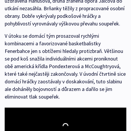
uzdravená Hanušová, druhá zraněná opora Jalčová do
utkání nezasáhla. Brňanky těžily z propracované osobní
obrany. Dobře vykrývaly podkošové hráčky a
pohyblivostí vyrovnávaly výškovou převahu soupeřek.
V útoku se domácí tým prosazoval rychlými
kombinacemi a favorizované basketbalistky
Fenerbahce jen s obtížemi hledaly protizbraň. Většinou
se pod koš snažila individuálními akcemi proniknout
obě americká křídla Pondexterová a McCoughtryová,
které také nejčastěji zakončovaly. V úvodní čtvrtině sice
domácí hráčky zaostávaly v doskakování, tuto slabinu
ale doháněly bojovností a důrazem a dařilo se jim
eliminovat tlak soupeřek.