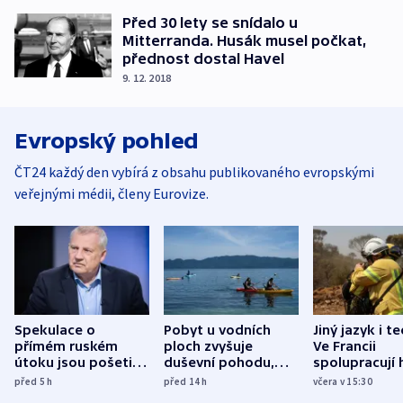
Před 30 lety se snídalo u
Mitterranda. Husák musel počkat,
přednost dostal Havel
9. 12. 2018
Evropský pohled
ČT24 každý den vybírá z obsahu publikovaného evropskými
veřejnými médii, členy Eurovize.
Spekulace o
Pobyt u vodních
Jiný jazyk i t
přímém ruském
ploch zvyšuje
Ve Francii
útoku jsou pošetilé,
duševní pohodu,
spolupracují h
míní estonský
ukázala
různých zemí
před 5
h
před 14
h
včera v 15:30
bezpečnostní
mezinárodní studie