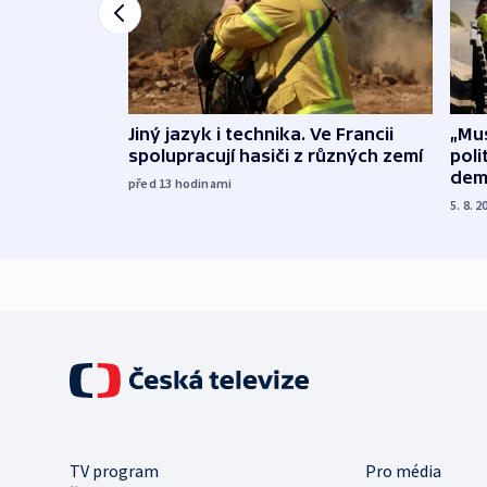
Jiný jazyk i technika. Ve Francii
„Mus
spolupracují hasiči z různých zemí
poli
dem
před 13
hodinami
5. 8. 2
TV program
Pro média