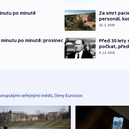
inutu po minutě
Za smrt paci
personál, kon
16. 1. 2020
 minutu po minutě: prosinec
Před 30 lety
počkat, před
9. 12. 2018
vropskými veřejnými médii, členy Eurovize.