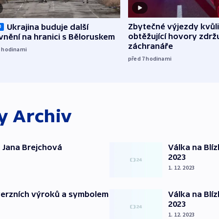
Zbytečné výjezdy kvůli
Ukrajina buduje další
O
obtěžující hovory zdržu
nění na hranici s Běloruskem
záchranáře
6
hodinami
před 7
hodinami
ky
Archiv
 Jana Brejchová
Válka na Blí
2023
1. 12. 2023
verzních výroků a symbolem
Válka na Blí
2023
1. 12. 2023