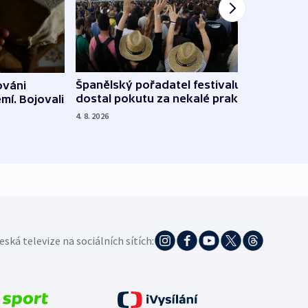
Španělský pořadatel festivalu
ováni
Lesn
dostal pokutu za nekalé praktiky
mí. Bojovali
dopa
zdrav
4. 8. 2026
4. 8. 20
eská televize na sociálních sítích: