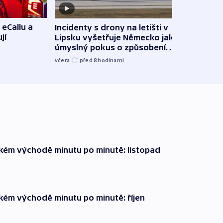
 eCallu a
Incidenty s drony na letišti v
Klima
jí
Lipsku vyšetřuje Německo jako
podn
úmyslný pokus o způsobení
i sví
exploze
včera
před 8
hodinami
včera
zkém východě minutu po minutě: listopad
zkém východě minutu po minutě: říjen