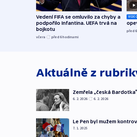
Vedení FIFA se omluvilo za chyby a
VIDE
podpořilo Infantina. UEFA trvá na
opev
bojkotu
před 
včera
před 6
hodinami
Aktuálně z rubri
Zemřela „česká Bardotka“
6. 2. 2026
6. 2. 2026
Le Pen byl mužem kontro
7. 1. 2025