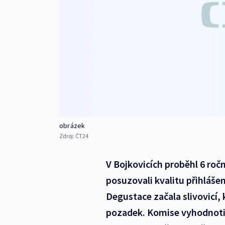
obrázek
Zdroj:
ČT24
V Bojkovicích proběhl 6 ročn
posuzovali kvalitu přihláše
Degustace začala slivovicí,
pozadek. Komise vyhodnotila