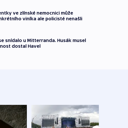
entky ve zlínské nemocnici může
krétního viníka ale policisté nenašli
 se snídalo u Mitterranda. Husák musel
nost dostal Havel