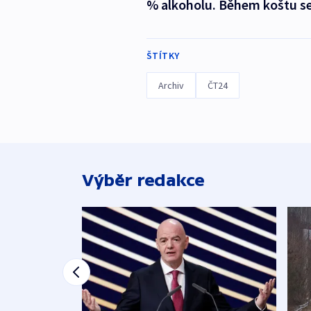
% alkoholu. Během koštu se c
ŠTÍTKY
Archiv
ČT24
Výběr redakce