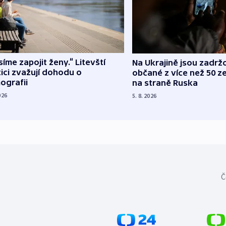
íme zapojit ženy.“ Litevští
Na Ukrajině jsou zadrž
tici zvažují dohodu o
občané z více než 50 ze
ografii
na straně Ruska
026
5. 8. 2026
Č