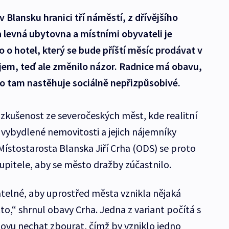
v Blansku hranici tří náměstí, z dřívějšího
a levná ubytovna a místními obyvateli je
o hotel, který se bude příští měsíc prodávat v
em, teď ale změnilo názor. Radnice má obavu,
o tam nastěhuje sociálně nepřizpůsobivé.
zkušenost ze severočeských měst, kde realitní
 vybydlené nemovitosti a jejich nájemníky
Místostarosta Blanska Jiří Crha (ODS) se proto
tupitele, aby se město dražby zúčastnilo.
atelné, aby uprostřed města vznikla nějaká
o,“ shrnul obavy Crha. Jedna z variant počítá s
ovu nechat zbourat, čímž by vzniklo jedno