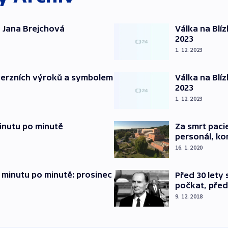
 Jana Brejchová
Válka na Blí
2023
1. 12. 2023
verzních výroků a symbolem
Válka na Blí
2023
1. 12. 2023
inutu po minutě
Za smrt paci
personál, kon
16. 1. 2020
 minutu po minutě: prosinec
Před 30 lety
počkat, před
9. 12. 2018