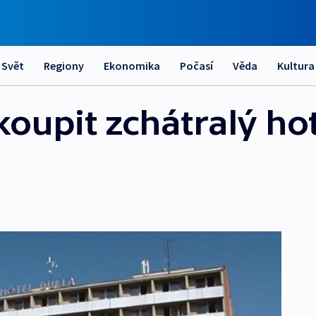
Svět
Regiony
Ekonomika
Počasí
Věda
Kultura
oupit zchátralý hote