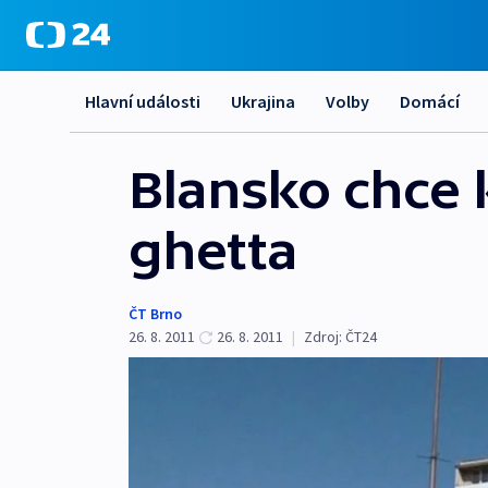
Hlavní události
Ukrajina
Volby
Domácí
Blansko chce k
ghetta
ČT Brno
26. 8. 2011
26. 8. 2011
|
Zdroj:
ČT24