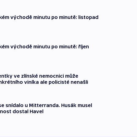
zkém východě minutu po minutě: listopad
zkém východě minutu po minutě: říjen
entky ve zlínské nemocnici může
krétního viníka ale policisté nenašli
 se snídalo u Mitterranda. Husák musel
nost dostal Havel