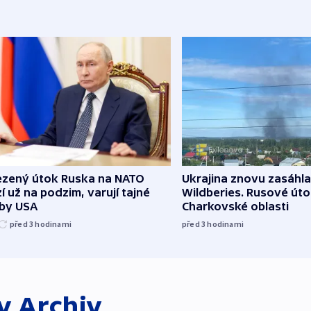
zený útok Ruska na NATO
Ukrajina znovu zasáhla
í už na podzim, varují tajné
Wildberies. Rusové útoč
žby USA
Charkovské oblasti
před 3
hodinami
před 3
hodinami
ky
Archiv