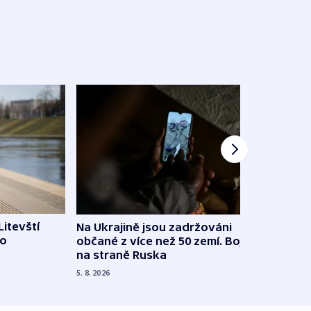
Litevští
Na Ukrajině jsou zadržováni
Španě
 o
občané z více než 50 zemí. Bojovali
dosta
na straně Ruska
4. 8. 20
5. 8. 2026