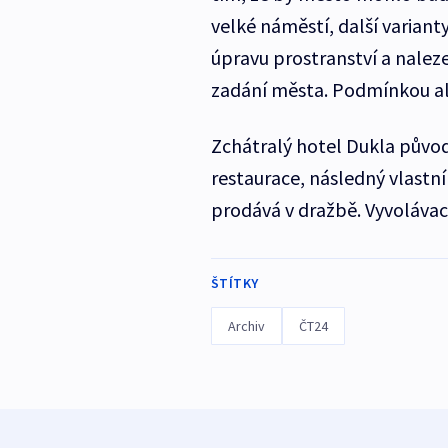
velké náměstí, další variant
úpravu prostranství a naleze
zadání města. Podmínkou ale
Zchátralý hotel Dukla původ
restaurace, následný vlastní
prodává v dražbě. Vyvolávací
ŠTÍTKY
Archiv
ČT24