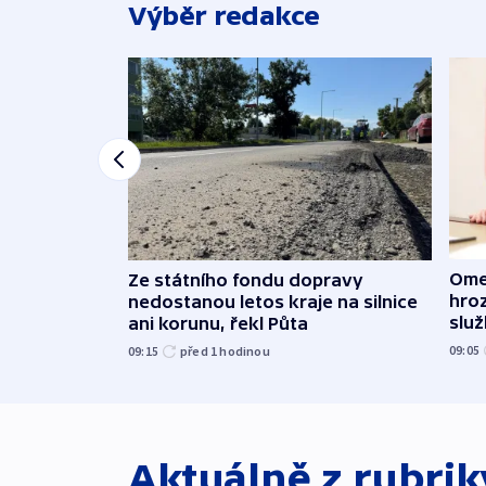
Výběr redakce
Ome
Ze státního fondu dopravy
hroz
nedostanou letos kraje na silnice
slu
ani korunu, řekl Půta
09:05
09:15
před 1
hodinou
Aktuálně z rubri