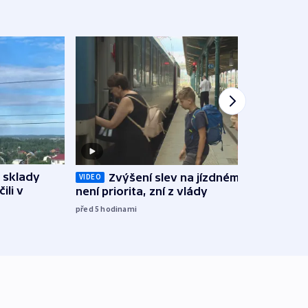
 sklady
Zvýšení slev na jízdném teď
Opil
VIDEO
ili v
není priorita, zní z vlády
vozid
stře
před 5
hodinami
před 6