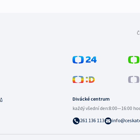
Č
Divácké centrum
ů
každý všední den:
8:00—16:00 ho
261 136 113
info@ceskate