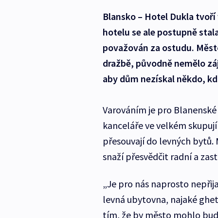
Blansko – Hotel Dukla tvoří 
hotelu se ale postupně stal
považován za ostudu. Město 
dražbě, původně nemělo záj
aby dům nezískal někdo, kd
Varováním je pro Blanenské 
kanceláře ve velkém skupují
přesouvají do levných bytů. 
snaží přesvědčit radní a zas
„Je pro nás naprosto nepřij
levná ubytovna, najaké ghett
tím, že by město mohlo bud