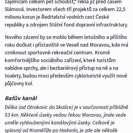
zájemcům celkem pět schodišť,“ řekla již před časem
Slámová. Investorem všech tří projektů za celkem 22,5
milionu korun je Ředitelství vodních cest České
republiky a zdrojem Státní fond dopravní infrastruktury.
Nového zázemí by se mohlo během letošního a příštího
roku dočkat i přístaviště ve Veselí nad Moravou, kde má
vzniknout sportovně-rekreační centrum. Kromě
komfortnějšího sociálního zařízení, které turistům
nabídne sprchy, ale i bezbariérový přístup na ně a na
toalety, budou moci především cykloturisté využít nové
půjčovny kol.
Baťův kanál
Délka (od Otrokovic do Skalice) je v současnosti přibližně
53 km. Některé úseky vedou řekou Moravou, jinde vede
uměle vyhloubenými kanálovými úseky. Celkově je
splavný od Kroměříže po Hodonín, je zde ale několik