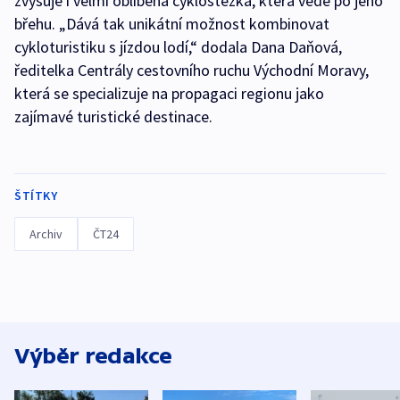
zvyšuje i velmi oblíbená cyklostezka, která vede po jeho
břehu. „Dává tak unikátní možnost kombinovat
cykloturistiku s jízdou lodí,“ dodala Dana Daňová,
ředitelka Centrály cestovního ruchu Východní Moravy,
která se specializuje na propagaci regionu jako
zajímavé turistické destinace.
ŠTÍTKY
Archiv
ČT24
Výběr redakce