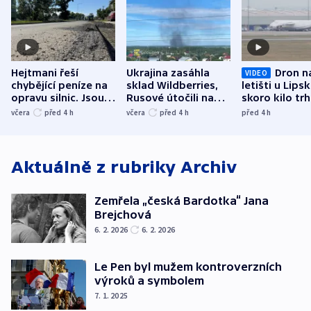
Hejtmani řeší
Ukrajina zasáhla
Dron n
VIDEO
chybějící peníze na
sklad Wildberries,
letišti u Lips
opravu silnic. Jsou
Rusové útočili na
skoro kilo trh
nenárokové, namítá
trh, hasiče či
indicie ukazuj
včera
před 4
h
včera
před 4
h
před 4
h
ministerstvo
stadion
Rusko
Aktuálně z rubriky
Archiv
Zemřela „česká Bardotka“ Jana
Brejchová
6. 2. 2026
6. 2. 2026
Le Pen byl mužem kontroverzních
výroků a symbolem
7. 1. 2025