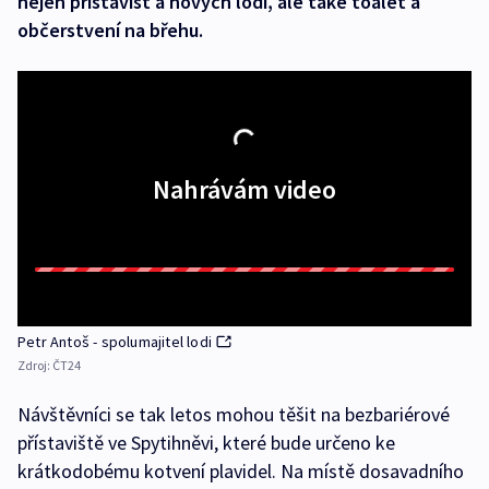
nejen přístavišť a nových lodí, ale také toalet a
občerstvení na břehu.
Nahrávám video
Petr Antoš - spolumajitel lodi
Zdroj:
ČT24
Návštěvníci se tak letos mohou těšit na bezbariérové
přístaviště ve Spytihněvi, které bude určeno ke
krátkodobému kotvení plavidel. Na místě dosavadního