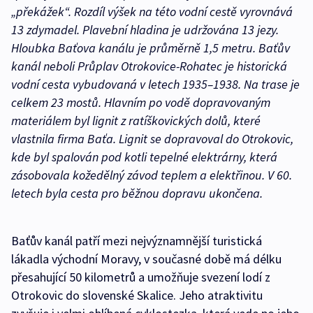
„překážek“. Rozdíl výšek na této vodní cestě vyrovnává
13 zdymadel. Plavební hladina je udržována 13 jezy.
Hloubka Baťova kanálu je průměrně 1,5 metru. Baťův
kanál neboli Průplav Otrokovice-Rohatec je historická
vodní cesta vybudovaná v letech 1935–1938. Na trase je
celkem 23 mostů. Hlavním po vodě dopravovaným
materiálem byl lignit z ratíškovických dolů, které
vlastnila firma Baťa. Lignit se dopravoval do Otrokovic,
kde byl spalován pod kotli tepelné elektrárny, která
zásobovala kožedělný závod teplem a elektřinou. V 60.
letech byla cesta pro běžnou dopravu ukončena.
Baťův kanál patří mezi nejvýznamnější turistická
lákadla východní Moravy, v současné době má délku
přesahující 50 kilometrů a umožňuje svezení lodí z
Otrokovic do slovenské Skalice. Jeho atraktivitu