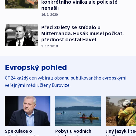
konkrétního viníka ale policisté
nenašli
16. 1. 2020
Před 30 lety se snídalo u
Mitterranda. Husák musel počkat,
přednost dostal Havel
9. 12. 2018
Evropský pohled
ČT24 každý den vybírá z obsahu publikovaného evropskými
veřejnými médii, členy Eurovize.
Spekulace o
Pobyt u vodních
Jiný jazyk i t