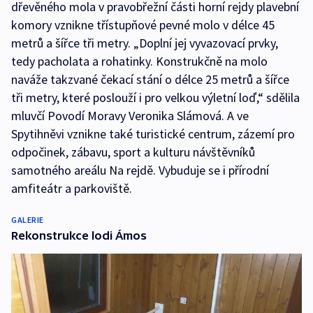
dřevěného mola v pravobřežní části horní rejdy plavební
komory vznikne třístupňové pevné molo v délce 45
metrů a šířce tři metry. „Doplní jej vyvazovací prvky,
tedy pacholata a rohatinky. Konstrukčně na molo
naváže takzvané čekací stání o délce 25 metrů a šířce
tři metry, které poslouží i pro velkou výletní loď,“ sdělila
mluvčí Povodí Moravy Veronika Slámová. A ve
Spytihněvi vznikne také turistické centrum, zázemí pro
odpočinek, zábavu, sport a kulturu návštěvníků
samotného areálu Na rejdě. Vybuduje se i přírodní
amfiteátr a parkoviště.
GALERIE
Rekonstrukce lodi Ámos