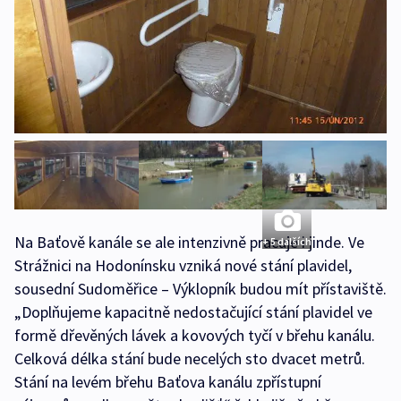
Na Baťově kanále se ale intenzivně pracuje i jinde. Ve
+ 5 dalších
Strážnici na Hodonínsku vzniká nové stání plavidel,
sousední Sudoměřice – Výklopník budou mít přístaviště.
„Doplňujeme kapacitně nedostačující stání plavidel ve
formě dřevěných lávek a kovových tyčí v břehu kanálu.
Celková délka stání bude necelých sto dvacet metrů.
Stání na levém břehu Baťova kanálu zpřístupní