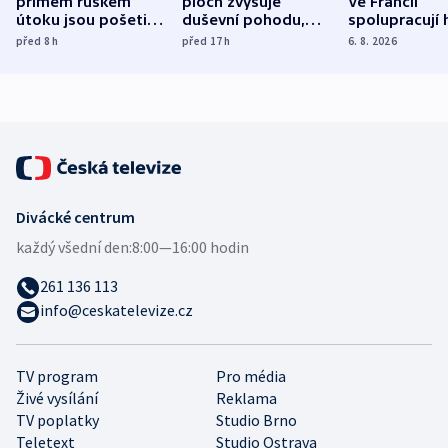
přímém ruském
ploch zvyšuje
Ve Francii
útoku jsou pošetilé,
duševní pohodu,
spolupracují h
míní estonský
ukázala
různých zemí
před 8
h
před 17
h
6. 8. 2026
bezpečnostní
mezinárodní studie
expert
Divácké centrum
každý všední den:
8:00—16:00 hodin
261 136 113
info@ceskatelevize.cz
TV program
Pro média
Živé vysílání
Reklama
TV poplatky
Studio Brno
Teletext
Studio Ostrava