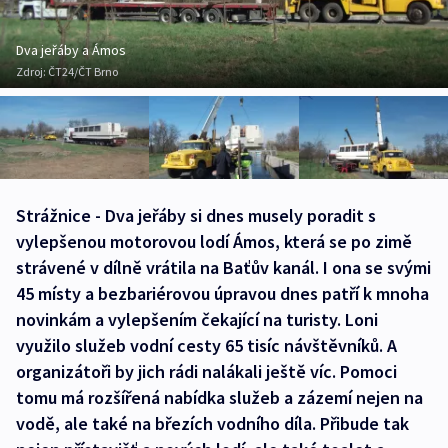
Dva jeřáby a Ámos
Zdroj:
ČT24/ČT Brno
Strážnice - Dva jeřáby si dnes musely poradit s
vylepšenou motorovou lodí Ámos, která se po zimě
strávené v dílně vrátila na Baťův kanál. I ona se svými
45 místy a bezbariérovou úpravou dnes patří k mnoha
novinkám a vylepšením čekající na turisty. Loni
využilo služeb vodní cesty 65 tisíc návštěvníků. A
organizátoři by jich rádi nalákali ještě víc. Pomoci
tomu má rozšířená nabídka služeb a zázemí nejen na
vodě, ale také na březích vodního díla. Přibude tak