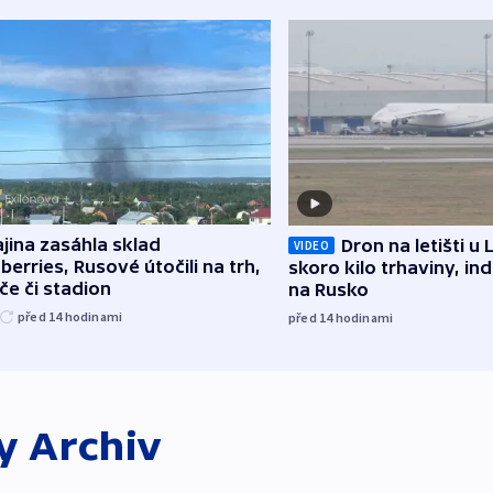
jina zasáhla sklad
Dron na letišti u 
VIDEO
berries, Rusové útočili na trh,
skoro kilo trhaviny, ind
če či stadion
na Rusko
před 14
hodinami
před 14
hodinami
ky
Archiv