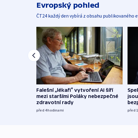
Evropský pohled
ČT24 každý den vybírá z obsahu publikovaného e
Falešní „lékaři“ vytvoření AI šíří
Spe
mezi staršími Poláky nebezpečné
jsou
zdravotní rady
bez
před 4
hodinami
před 