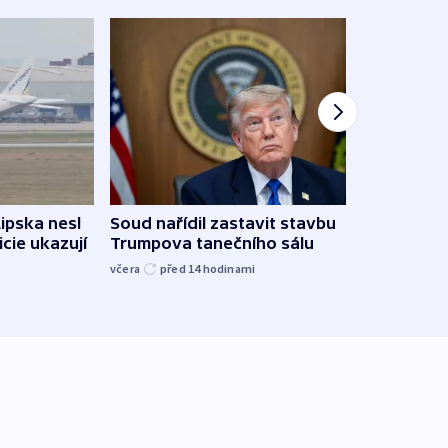
Lipska nesl
Soud nařídil zastavit stavbu
Žido
icie ukazují
Trumpova tanečního sálu
břehu
kriti
včera
před 14
hodinami
před 1