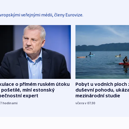
vropskými veřejnými médii, členy Eurovize.
kulace o přímém ruském útoku
Pobyt u vodních ploch 
 pošetilé, míní estonský
duševní pohodu, ukáza
pečnostní expert
mezinárodní studie
17
hodinami
včera v 07:30