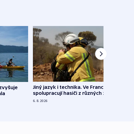
Jiný jazyk i technika. Ve Francii
zvyšuje
„Musí
spolupracují hasiči z různých zemí
la
polit
demo
6. 8. 2026
5. 8. 20