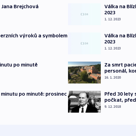
 Jana Brejchová
Válka na Blí
2023
1. 12. 2023
verzních výroků a symbolem
Válka na Blí
2023
1. 12. 2023
inutu po minutě
Za smrt paci
personál, kon
16. 1. 2020
 minutu po minutě: prosinec
Před 30 lety
počkat, před
9. 12. 2018