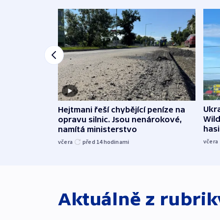
Ukra
Hejtmani řeší chybějící peníze na
Wild
opravu silnic. Jsou nenárokové,
hasi
namítá ministerstvo
včera
včera
před 14
hodinami
Aktuálně z rubri