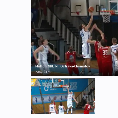
Mattoni NBL: NH Ostrava-Chomutov
Zdroj:
ČT24