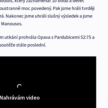
ousos, který zaznamenal 10 bodů a devět
ustranně moc povedený. Pak jsme hráli tvrději
rá. Nakonec jsme uhráli slušný výsledek a jsme
í Manousos.
 utkání prohrála Opava s Pardubicemi 52:75 a
 soutěže stále poslední.
Nahrávám video