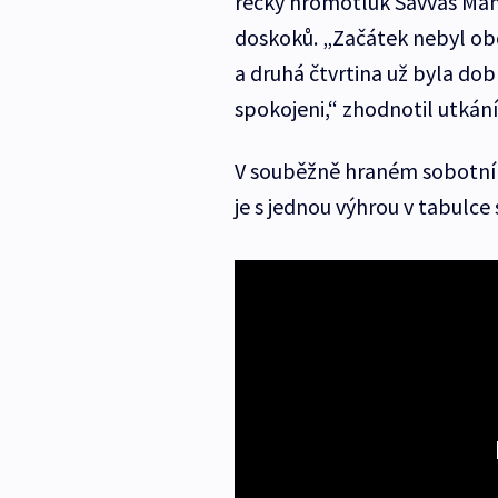
řecký hromotluk Savvas Man
doskoků. „Začátek nebyl obo
a druhá čtvrtina už byla dob
spokojeni,“ zhodnotil utkán
V souběžně hraném sobotním
je s jednou výhrou v tabulce