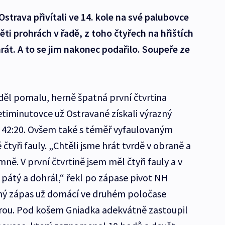
strava přivítali ve 14. kole na své palubovce
i prohrách v řadě, z toho čtyřech na hřištích
rát. A to se jim nakonec podařilo. Soupeře ze
ěl pomalu, herně špatná první čtvrtina
etiminutovce už Ostravané získali výrazný
vu 42:20. Ovšem také s téměř vyfaulovaným
čtyři fauly. „Chtěli jsme hrát tvrdě v obraně a
ně. V první čtvrtině jsem měl čtyři fauly a v
 pátý a dohrál,“ řekl po zápase pivot NH
sný zápas už domácí ve druhém poločase
ýhrou. Pod košem Gniadka adekvátně zastoupil