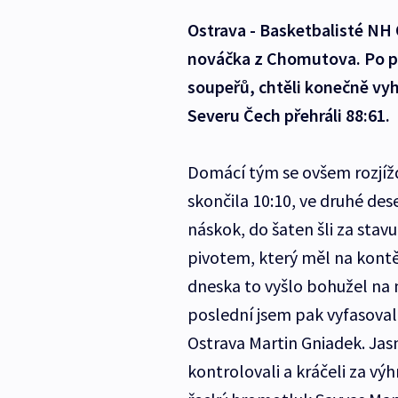
Ostrava - Basketbalisté NH O
nováčka z Chomutova. Po pět
soupeřů, chtěli konečně vyh
Severu Čech přehráli 88:61.
Domácí tým se ovšem rozjížd
skončila 10:10, ve druhé des
náskok, do šaten šli za sta
pivotem, který měl na kontě 
dneska to vyšlo bohužel na m
poslední jsem pak vyfasoval
Ostrava Martin Gniadek. Ja
kontrolovali a kráčeli za v