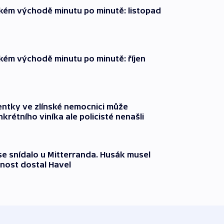
zkém východě minutu po minutě: listopad
zkém východě minutu po minutě: říjen
entky ve zlínské nemocnici může
krétního viníka ale policisté nenašli
 se snídalo u Mitterranda. Husák musel
nost dostal Havel