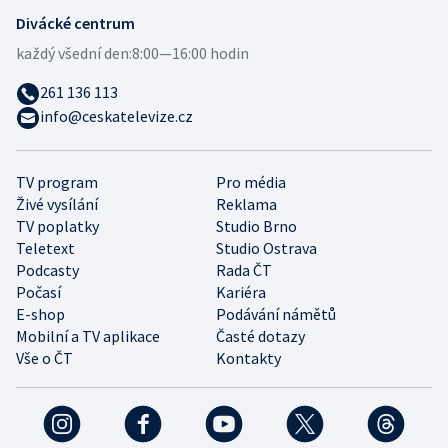
Divácké centrum
každý všední den:
8:00—16:00 hodin
261 136 113
info@ceskatelevize.cz
TV program
Pro média
Živé vysílání
Reklama
TV poplatky
Studio Brno
Teletext
Studio Ostrava
Podcasty
Rada ČT
Počasí
Kariéra
E-shop
Podávání námětů
Mobilní a TV aplikace
Časté dotazy
Vše o ČT
Kontakty