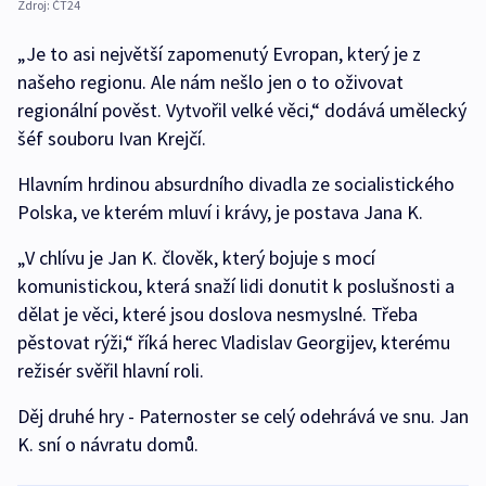
Zdroj:
ČT24
„Je to asi největší zapomenutý Evropan, který je z
našeho regionu. Ale nám nešlo jen o to oživovat
regionální pověst. Vytvořil velké věci,“ dodává umělecký
šéf souboru Ivan Krejčí.
Hlavním hrdinou absurdního divadla ze socialistického
Polska, ve kterém mluví i krávy, je postava Jana K.
„V chlívu je Jan K. člověk, který bojuje s mocí
komunistickou, která snaží lidi donutit k poslušnosti a
dělat je věci, které jsou doslova nesmyslné. Třeba
pěstovat rýži,“ říká herec Vladislav Georgijev, kterému
režisér svěřil hlavní roli.
Děj druhé hry - Paternoster se celý odehrává ve snu. Jan
K. sní o návratu domů.