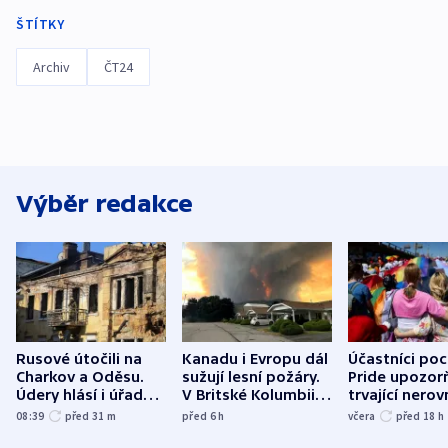
ŠTÍTKY
Archiv
ČT24
Výběr redakce
Rusové útočili na
Kanadu i Evropu dál
Účastníci po
Charkov a Oděsu.
sužují lesní požáry.
Pride upozorň
Údery hlásí i úřady v
V Britské Kolumbii
trvající nerov
Bělgorodu
evakuovali tisíce lidí
společensko
08:39
před 31
m
před 6
h
včera
před 18
h
atmosféru