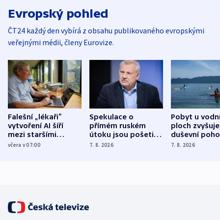
Evropský pohled
ČT24 každý den vybírá z obsahu publikovaného evropskými
veřejnými médii, členy Eurovize.
Falešní „lékaři“
Spekulace o
Pobyt u vodn
vytvoření AI šíří
přímém ruském
ploch zvyšuje
mezi staršími
útoku jsou pošetilé,
duševní poho
Poláky nebezpečné
míní estonský
ukázala
včera v 07:00
7. 8. 2026
7. 8. 2026
zdravotní rady
bezpečnostní
mezinárodní 
expert