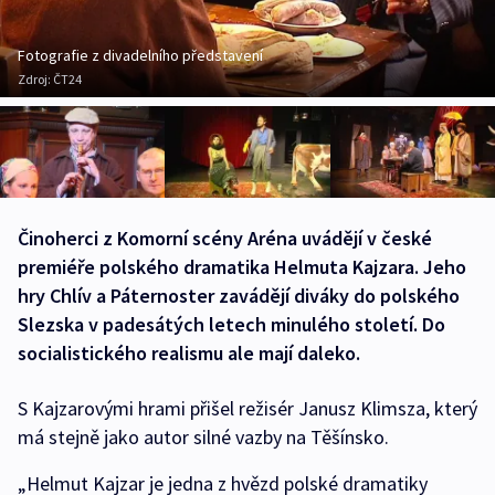
Fotografie z divadelního představení
Zdroj:
ČT24
Činoherci z Komorní scény Aréna uvádějí v české
premiéře polského dramatika Helmuta Kajzara. Jeho
hry Chlív a Páternoster zavádějí diváky do polského
Slezska v padesátých letech minulého století. Do
socialistického realismu ale mají daleko.
S Kajzarovými hrami přišel režisér Janusz Klimsza, který
má stejně jako autor silné vazby na Těšínsko.
„Helmut Kajzar je jedna z hvězd polské dramatiky