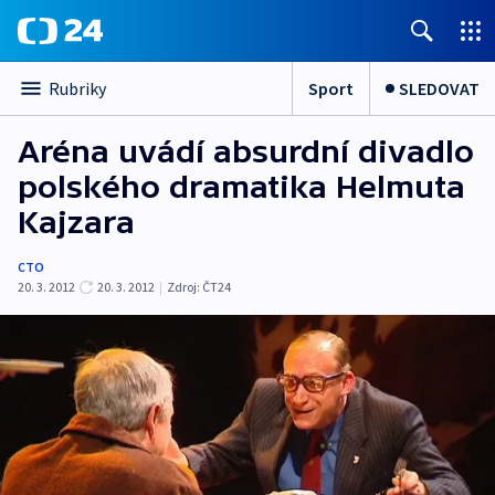
Sport
SLEDOVAT
Rubriky
Aréna uvádí absurdní divadlo
polského dramatika Helmuta
Kajzara
CTO
20. 3. 2012
20. 3. 2012
|
Zdroj:
ČT24