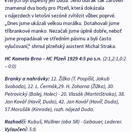
kterých byl úspěšný jen Duda. Jeho blafák tak zároveň
znamenal dva body pro Plzeň, která dokázala
v nájezdech v letošní sezóně zvítězit vůbec poprvé.
„Dnes jsme ukázali velkou morálku. Dotahovali jsme
tříbrankové manko. Nezačali jsme úplně dobře, neboť
jsme propadávali ve středním pásmu a byli často
vylučovaní,“ shrnul plzeňský asistent Michal Straka.
HC Kometa Brno – HC Plzeň 1929 4:5 po s.n.
(2:1,2:1,0:2
– 0:0)
Branky a nahrávky:
12. Žižka (T. Pospíšil, Jakub
Svoboda), 12. L. Čermák,29. H. Zohorna (Žižka), 30.
Petrovický (Balej, Holec) - 20. Vlasák (MartinStraka), 38.
Jan Kovář (Havíř, Duda), 42. Jan Kovář (Havíř, Duda),
57.Marušák (Kinrade), rozh. nájezd Duda.
Rozhodčí:
Kubuš, Müllner (oba SR) - Gebauer, Lederer.
Vyloučení:
5:8.