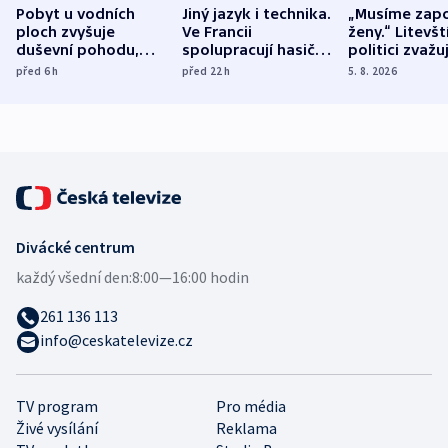
Pobyt u vodních
Jiný jazyk i technika.
„Musíme zapo
ploch zvyšuje
Ve Francii
ženy.“ Litevšt
duševní pohodu,
spolupracují hasiči z
politici zvažuj
ukázala
různých zemí
dohodu o
před 6
h
před 22
h
5. 8. 2026
mezinárodní studie
demografii
Divácké centrum
každý všední den:
8:00—16:00 hodin
261 136 113
info@ceskatelevize.cz
TV program
Pro média
Živé vysílání
Reklama