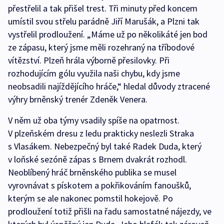
přestřelil a tak přišel trest. Tři minuty před koncem
umístil svou střelu parádně Jiří Marušák, a Plzni tak
vystřelil prodloužení. „Máme už po několikáté jen bod
ze zápasu, který jsme měli rozehraný na tříbodové
vítězství. Plzeň hrála výborně přesilovky. Při
rozhodujícím gólu využila naši chybu, kdy jsme
neobsadili najíždějícího hráče,“ hledal důvody ztracené
výhry brněnský trenér Zdeněk Venera.
V něm už oba týmy vsadily spíše na opatrnost.
V plzeňském dresu z ledu prakticky neslezli Straka
s Vlasákem. Nebezpečný byl také Radek Duda, který
v loňské sezóně zápas s Brnem dvakrát rozhodl.
Neoblíbený hráč brněnského publika se musel
vyrovnávat s pískotem a pokřikováním fanoušků,
kterým se ale nakonec pomstil hokejově. Po
prodloužení totiž přišli na řadu samostatné nájezdy, ve