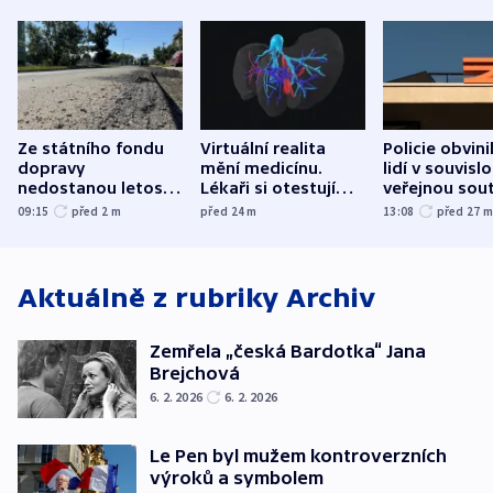
Ze státního fondu
Virtuální realita
Policie obvini
dopravy
mění medicínu.
lidí v souvislo
nedostanou letos
Lékaři si otestují
veřejnou sout
kraje na silnice ani
každý řez, říká
Správy železn
09:15
před 2
m
před 24
m
13:08
před 27
korunu, řekl Půta
český expert
Aktuálně z rubriky
Archiv
Zemřela „česká Bardotka“ Jana
Brejchová
6. 2. 2026
6. 2. 2026
Le Pen byl mužem kontroverzních
výroků a symbolem