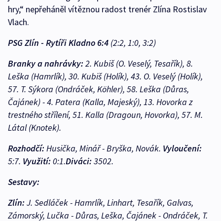
hry,“ nepřeháněl vítěznou radost trenér Zlína Rostislav
Vlach.
PSG Zlín - Rytíři Kladno 6:4
(2:2, 1:0, 3:2)
Branky a nahrávky:
2. Kubiš (O. Veselý, Tesařík), 8.
Leška (Hamrlík), 30. Kubiš (Holík), 43. O. Veselý (Holík),
57. T. Sýkora (Ondráček, Köhler), 58. Leška (Důras,
Čajánek) - 4. Patera (Kalla, Majeský), 13. Hovorka z
trestného střílení, 51. Kalla (Dragoun, Hovorka), 57. M.
Látal (Knotek).
Rozhodčí:
Husička, Minář - Bryška, Novák.
Vyloučení:
5:7.
Využití:
0:1.
Diváci:
3502.
Sestavy:
Zlín:
J. Sedláček - Hamrlík, Linhart, Tesařík, Galvas,
Zámorský, Lučka - Důras, Leška, Čajánek - Ondráček, T.