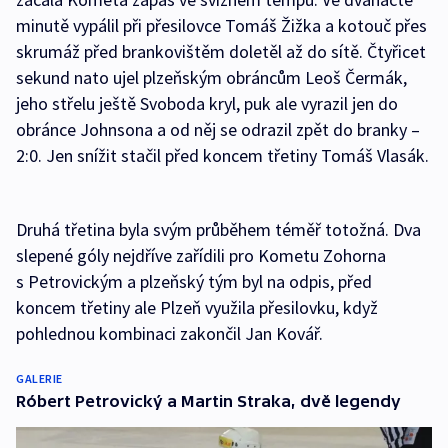
minutě vypálil při přesilovce Tomáš Žižka a kotouč přes
skrumáž před brankovištěm doletěl až do sítě. Čtyřicet
sekund nato ujel plzeňským obráncům Leoš Čermák,
jeho střelu ještě Svoboda kryl, puk ale vyrazil jen do
obránce Johnsona a od něj se odrazil zpět do branky –
2:0. Jen snížit stačil před koncem třetiny Tomáš Vlasák.
Druhá třetina byla svým průběhem téměř totožná. Dva
slepené góly nejdříve zařídili pro Kometu Zohorna
s Petrovickým a plzeňský tým byl na odpis, před
koncem třetiny ale Plzeň využila přesilovku, když
pohlednou kombinaci zakončil Jan Kovář.
GALERIE
Róbert Petrovický a Martin Straka, dvě legendy