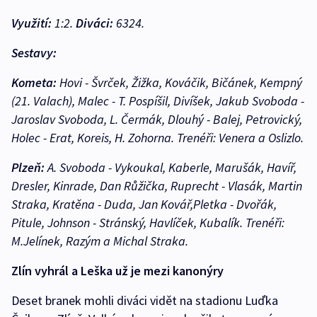
Využití:
1:2.
Diváci:
6324.
Sestavy:
Kometa:
Hovi - Švrček, Žižka, Kováčik, Bičánek, Kempný
(21. Valach), Malec - T. Pospíšil, Divíšek, Jakub Svoboda -
Jaroslav Svoboda, L. Čermák, Dlouhý - Balej, Petrovický,
Holec - Erat, Koreis, H. Zohorna. Trenéři: Venera a Oslizlo.
Plzeň:
A. Svoboda - Vykoukal, Kaberle, Marušák, Havíř,
Dresler, Kinrade, Dan Růžička, Ruprecht - Vlasák, Martin
Straka, Kratěna - Duda, Jan Kovář,Pletka - Dvořák,
Pitule, Johnson - Stránský, Havlíček, Kubalík. Trenéři:
M.Jelínek, Razým a Michal Straka.
Zlín vyhrál a Leška už je mezi kanonýry
Deset branek mohli diváci vidět na stadionu Luďka