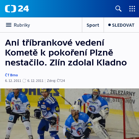
Sport
SLEDOVAT
Rubriky
Ani tříbrankové vedení
Kometě k pokoření Plzně
nestačilo. Zlín zdolal Kladno
ČT Brno
6. 12. 2011
6. 12. 2011
|
Zdroj:
ČT24