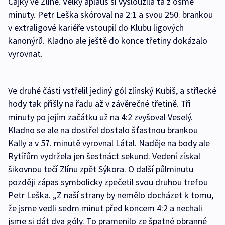
Čajky ve Zlíně. Velký aplaus si vysloužila ta z osmé
minuty. Petr Leška skóroval na 2:1 a svou 250. brankou
v extraligové kariéře vstoupil do Klubu ligových
kanonýrů. Kladno ale ještě do konce třetiny dokázalo
vyrovnat.
Ve druhé části vstřelil jediný gól zlínský Kubiš, a střlecké
hody tak přišly na řadu až v závěrečné třetině. Tři
minuty po jejím začátku už na 4:2 zvyšoval Veselý.
Kladno se ale na dostřel dostalo šťastnou brankou
Kally a v 57. minutě vyrovnal Látal. Naděje na body ale
Rytířům vydržela jen šestnáct sekund. Vedení získal
šikovnou tečí Zlínu zpět Sýkora. O další půlminutu
později zápas symbolicky zpečetil svou druhou trefou
Petr Leška. „Z naší strany by nemělo docházet k tomu,
že jsme vedli sedm minut před koncem 4:2 a nechali
jsme si dát dva góly. To pramenilo ze špatné obranné