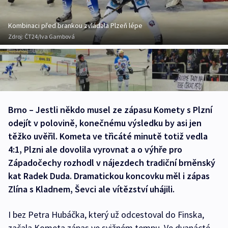
Kombinaci před brankou zvládala Plzeň lépe
Zdroj:
ČT24/Iva Gambová
Brno – Jestli někdo musel ze zápasu Komety s Plzní
odejít v polovině, konečnému výsledku by asi jen
těžko uvěřil. Kometa ve třicáté minutě totiž vedla
4:1, Plzni ale dovolila vyrovnat a o výhře pro
Západočechy rozhodl v nájezdech tradiční brněnský
kat Radek Duda. Dramatickou koncovku měl i zápas
Zlína s Kladnem, Ševci ale vítězství uhájili.
I bez Petra Hubáčka, který už odcestoval do Finska,
začala Kometa zápas ve svižném tempu. Ve dvanácté