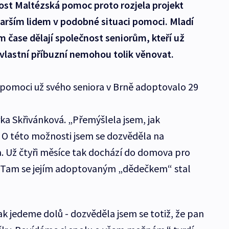
ost Maltézská pomoc proto rozjela projekt
tarším lidem v podobné situaci pomoci. Mladí
 čase dělají společnost seniorům, kteří už
vlastní příbuzní nemohou tolik věnovat.
omoci už svého seniora v Brně adoptovalo 29
rka Skřivánková. „Přemýšlela jsem, jak
. O této možnosti jsem se dozvěděla na
a. Už čtyři měsíce tak dochází do domova pro
. Tam se jejím adoptovaným „dědečkem“ stal
k jedeme dolů - dozvěděla jsem se totiž, že pan