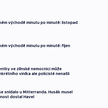
zkém východě minutu po minutě: listopad
zkém východě minutu po minutě: říjen
entky ve zlínské nemocnici může
krétního viníka ale policisté nenašli
 se snídalo u Mitterranda. Husák musel
nost dostal Havel