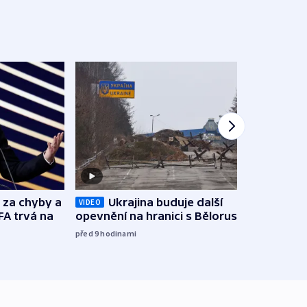
o za chyby a
Ukrajina buduje další
Zbyte
VIDEO
FA trvá na
opevnění na hranici s Běloruskem
obtěž
zách
před 9
hodinami
před 1