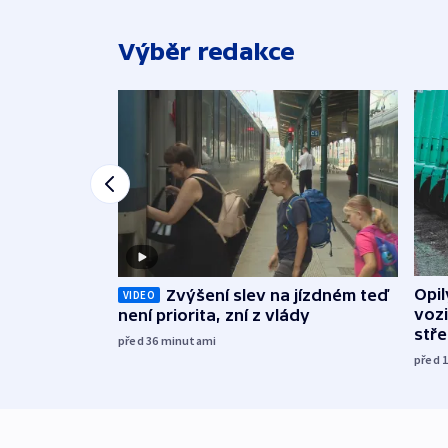
Výběr redakce
Opi
Zvýšení slev na jízdném teď
VIDEO
vozi
není priorita, zní z vlády
stř
před 36
minutami
před 