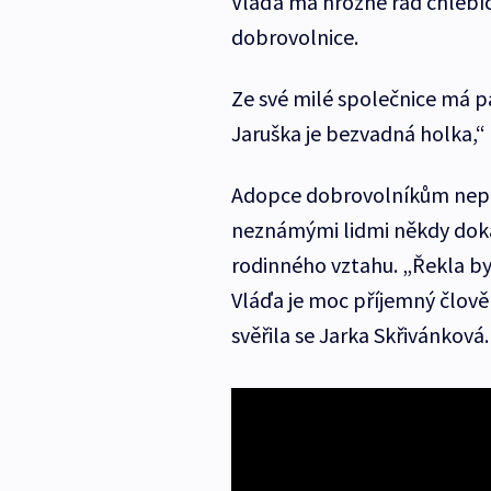
Vláďa má hrozně rád chlebí
dobrovolnice.
Ze své milé společnice má p
Jaruška je bezvadná holka,“ 
Adopce dobrovolníkům nepřin
neznámými lidmi někdy doká
rodinného vztahu. „Řekla by
Vláďa je moc příjemný člověk
svěřila se Jarka Skřivánková.