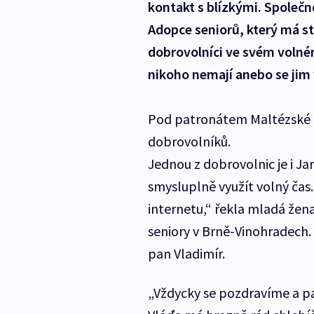
kontakt s blízkými. Společn
Adopce seniorů, který má s
dobrovolníci ve svém volném
nikoho nemají anebo se jim 
Pod patronátem Maltézské p
dobrovolníků.
Jednou z dobrovolnic je i Ja
smysluplně využít volný čas
internetu,“ řekla mladá žen
seniory v Brně-Vinohradech
pan Vladimír.
„Vždycky se pozdravíme a pa