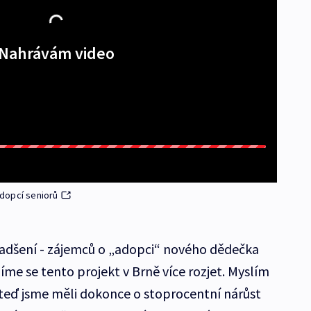
Nahrávám video
dopcí seniorů
nadšení - zájemců o „adopci“ nového dědečka
me se tento projekt v Brně více rozjet. Myslím
, teď jsme měli dokonce o stoprocentní nárůst