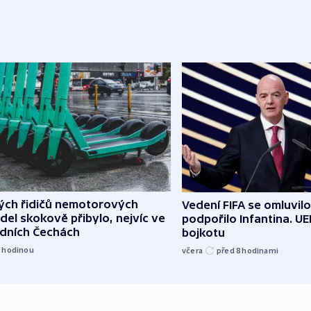
lých řidičů nemotorových
Vedení FIFA se omluvil
del skokově přibylo, nejvíc ve
podpořilo Infantina. UE
edních Čechách
bojkotu
1
hodinou
včera
před 8
hodinami