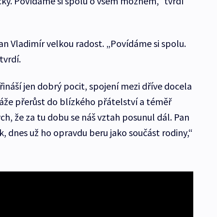
čky. Povídáme si spolu o všem možném,“ tvrdí
an Vladimír velkou radost. „Povídáme si spolu.
tvrdí.
áší jen dobrý pocit, spojení mezi dříve docela
že přerůst do blízkého přátelství a téměř
ch, že za tu dobu se náš vztah posunul dál. Pan
, dnes už ho opravdu beru jako součást rodiny,“