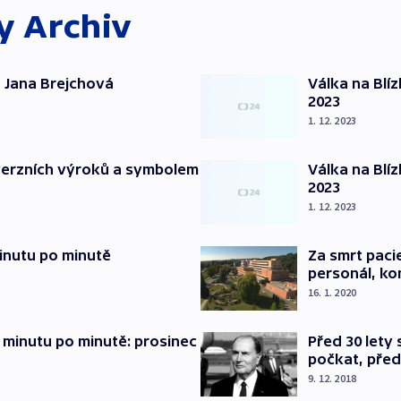
ky
Archiv
 Jana Brejchová
Válka na Blí
2023
1. 12. 2023
verzních výroků a symbolem
Válka na Blí
2023
1. 12. 2023
inutu po minutě
Za smrt paci
personál, kon
16. 1. 2020
 minutu po minutě: prosinec
Před 30 lety
počkat, před
9. 12. 2018