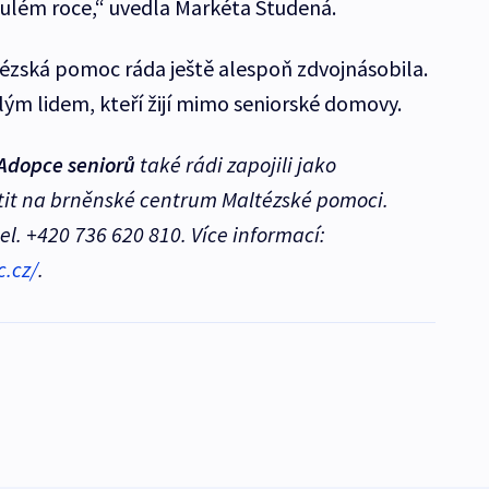
ulém roce,“ uvedla Markéta Studená.
ézská pomoc ráda ještě alespoň zdvojnásobila.
ým lidem, kteří žijí mimo seniorské domovy.
Adopce seniorů
také rádi zapojili jako
tit na brněnské centrum Maltézské pomoci.
l. +420 736 620 810. Více informací:
.cz/
.