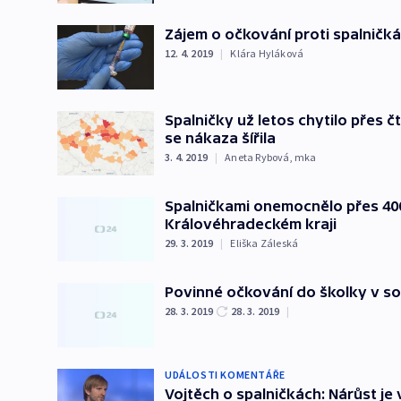
Zájem o očkování proti spalničk
12. 4. 2019
|
Klára Hyláková
Spalničky už letos chytilo přes čt
se nákaza šířila
3. 4. 2019
|
Aneta Rybová
,
mka
Spalničkami onemocnělo přes 400 
Královéhradeckém kraji
29. 3. 2019
|
Eliška Záleská
Povinné očkování do školky v so
28. 3. 2019
28. 3. 2019
|
UDÁLOSTI KOMENTÁŘE
Vojtěch o spalničkách: Nárůst je