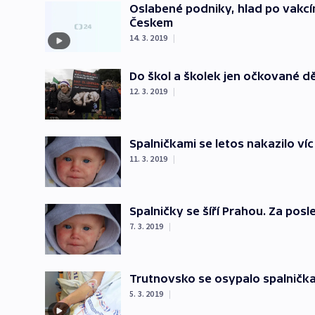
Oslabené podniky, hlad po vakcín
Českem
14. 3. 2019
|
Do škol a školek jen očkované dět
12. 3. 2019
|
Spalničkami se letos nakazilo víc 
11. 3. 2019
|
Spalničky se šíří Prahou. Za posl
7. 3. 2019
|
Trutnovsko se osypalo spalnička
5. 3. 2019
|