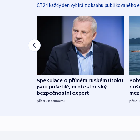
ČT24 každý den vybírá z obsahu publikovaného e
Spekulace o přímém ruském útoku
Poby
jsou pošetilé, míní estonský
duš
bezpečnostní expert
mez
před 2
hodinami
před 