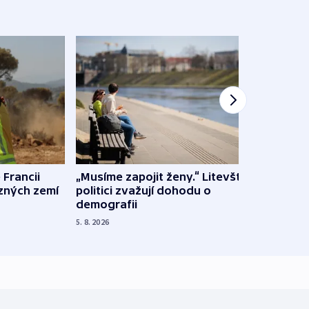
 Francii
„Musíme zapojit ženy.“ Litevští
Na Uk
ůzných zemí
politici zvažují dohodu o
občan
demografii
na s
5. 8. 2026
5. 8. 20