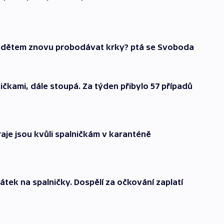
í dětem znovu probodávat krky? ptá se Svoboda
ničkami, dále stoupá. Za týden přibylo 57 případů
aje jsou kvůli spalničkám v karanténě
ilátek na spalničky. Dospělí za očkování zaplatí