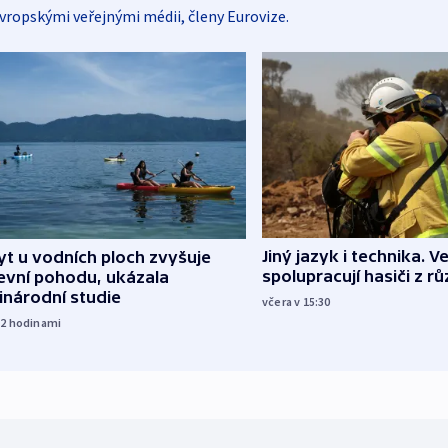
vropskými veřejnými médii, členy Eurovize.
Jiný jazyk i technika. Ve
t u vodních ploch zvyšuje
spolupracují hasiči z r
evní pohodu, ukázala
inárodní studie
včera v 15:30
12
hodinami