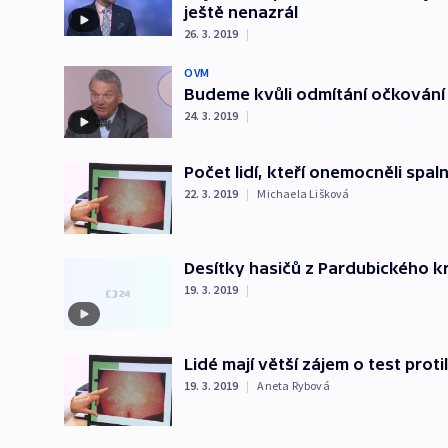
ještě nenazrál
26. 3. 2019
|
OVM
Budeme kvůli odmítání očkován
24. 3. 2019
|
Počet lidí, kteří onemocněli spal
22. 3. 2019
|
Michaela Lišková
Desítky hasičů z Pardubického kr
19. 3. 2019
|
Lidé mají větší zájem o test prot
19. 3. 2019
|
Aneta Rybová