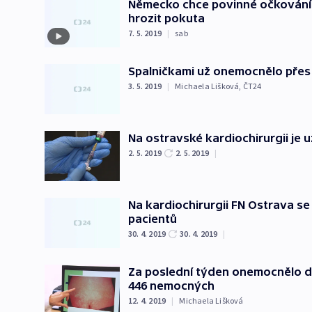
Německo chce povinné očkování 
hrozit pokuta
7. 5. 2019
|
sab
Spalničkami už onemocnělo přes 
3. 5. 2019
|
Michaela Lišková
,
ČT24
Na ostravské kardiochirurgii je 
2. 5. 2019
2. 5. 2019
|
Na kardiochirurgii FN Ostrava se 
pacientů
30. 4. 2019
30. 4. 2019
|
Za poslední týden onemocnělo dal
446 nemocných
12. 4. 2019
|
Michaela Lišková