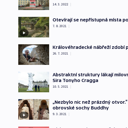
14. 3. 2022
|
Otevírají se nepřístupná místa 
7. 8. 2021
|
Královéhradecké nábřeží zdobí 
26. 7. 2021
|
Abstraktní struktury lákají milo
Sira Tonyho Cragga
10. 5. 2021
|
„Nezbylo nic než prázdný otvor.“ 
obrovské sochy Buddhy
9. 3. 2021
|