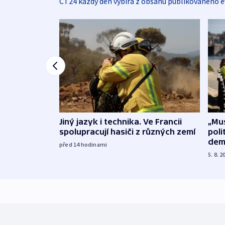
ČT24 každý den vybírá z obsahu publikovaného e
Jiný jazyk i technika. Ve Francii
„Mus
spolupracují hasiči z různých zemí
poli
dem
před 14
hodinami
5. 8. 2