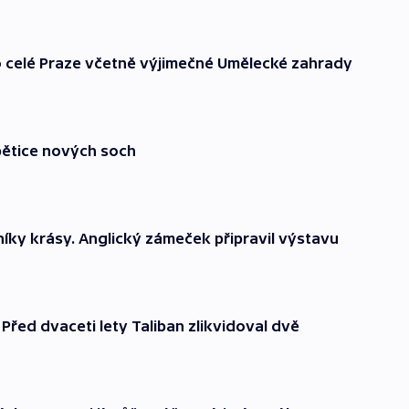
po celé Praze včetně výjimečné Umělecké zahrady
pětice nových soch
vníky krásy. Anglický zámeček připravil výstavu
Před dvaceti lety Taliban zlikvidoval dvě