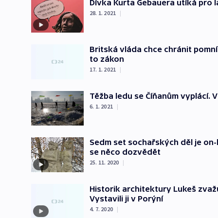
Dívka Kurta Gebauera utíká pro l
28. 1. 2021
|
Britská vláda chce chránit pomn
to zákon
17. 1. 2021
|
Těžba ledu se Číňanům vyplácí. V
6. 1. 2021
|
Sedm set sochařských děl je on-lin
se něco dozvědět
25. 11. 2020
|
Historik architektury Lukeš zvaž
Vystavili ji v Porýní
4. 7. 2020
|