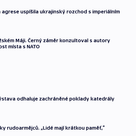
 agrese uspíšila ukrajinský rozchod s imperiálním
ažském Máji. Černý záměr konzultoval s autory
ost místa s NATO
Výstava odhaluje zachráněné poklady katedrály
níky rudoarmějců. „Lidé mají krátkou paměť,“