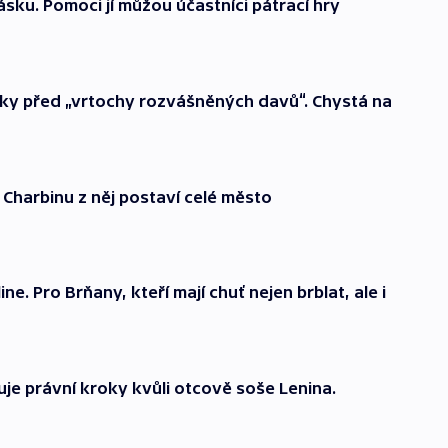
ásku. Pomoci jí můžou účastníci pátrací hry
íky před „vrtochy rozvášněných davů“. Chystá na
 Charbinu z něj postaví celé město
e. Pro Brňany, kteří mají chuť nejen brblat, ale i
uje právní kroky kvůli otcově soše Lenina.