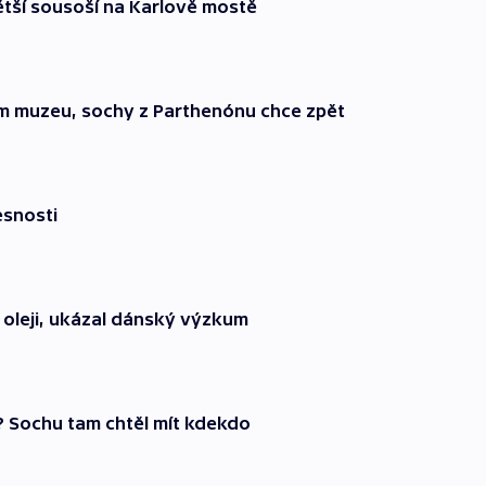
ětší sousoší na Karlově mostě
ém muzeu, sochy z Parthenónu chce zpět
esnosti
a oleji, ukázal dánský výzkum
? Sochu tam chtěl mít kdekdo