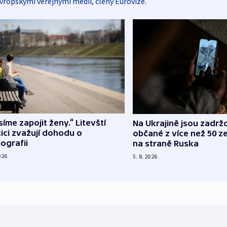
vropskými veřejnými médii, členy Eurovize.
íme zapojit ženy.“ Litevští
Na Ukrajině jsou zadrž
tici zvažují dohodu o
občané z více než 50 ze
ografii
na straně Ruska
026
5. 8. 2026