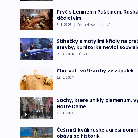
Pryč s Leninem i Puškinem. Ruská
dědictvím
5. 1. 2025
|
Petra Hosenseidlová
Stíhačky s motýlími křídly na pr
stavby, kurátorka nevidí souvisl
20. 4. 2024
|
ČT24
Chorvat tvoří sochy ze zápalek
19. 1. 2024
|
Sochy, které unikly plamenům. 
Notre Dame
18. 3. 2023
|
Češi ničí kvůli ruské agresi pom
obává se historik