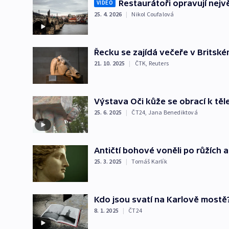
Restaurátoři opravují nejv
VIDEO
25. 4. 2026
|
Nikol Coufalová
Řecku se zajídá večeře v Britsk
21. 10. 2025
|
ČTK
,
Reuters
Výstava Oči kůže se obrací k těl
25. 6. 2025
|
ČT24
,
Jana Benediktová
Antičtí bohové voněli po růžích 
25. 3. 2025
|
Tomáš Karlík
Kdo jsou svatí na Karlově mostě
8. 1. 2025
|
ČT24