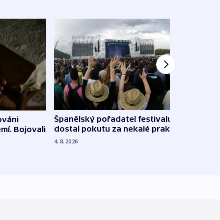
Španělský pořadatel festivalu
ováni
Lesn
dostal pokutu za nekalé praktiky
mí. Bojovali
dopa
zdrav
4. 8. 2026
4. 8. 20