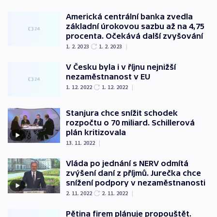
Americká centrální banka zvedla
základní úrokovou sazbu až na 4,75
procenta. Očekává další zvyšování
1. 2. 2023
1. 2. 2023
|
V Česku byla i v říjnu nejnižší
nezaměstnanost v EU
1. 12. 2022
1. 12. 2022
|
Stanjura chce snížit schodek
rozpočtu o 70 miliard. Schillerová
plán kritizovala
13. 11. 2022
|
Vláda po jednání s NERV odmítá
zvýšení daní z příjmů. Jurečka chce
snížení podpory v nezaměstnanosti
2. 11. 2022
2. 11. 2022
|
Pětina firem plánuje propouštět.