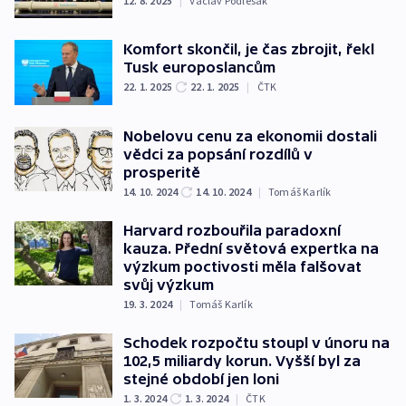
12. 8. 2025
|
Václav Podlešák
Komfort skončil, je čas zbrojit, řekl
Tusk europoslancům
22. 1. 2025
22. 1. 2025
|
ČTK
Nobelovu cenu za ekonomii dostali
vědci za popsání rozdílů v
prosperitě
14. 10. 2024
14. 10. 2024
|
Tomáš Karlík
Harvard rozbouřila paradoxní
kauza. Přední světová expertka na
výzkum poctivosti měla falšovat
svůj výzkum
19. 3. 2024
|
Tomáš Karlík
Schodek rozpočtu stoupl v únoru na
102,5 miliardy korun. Vyšší byl za
stejné období jen loni
1. 3. 2024
1. 3. 2024
|
ČTK