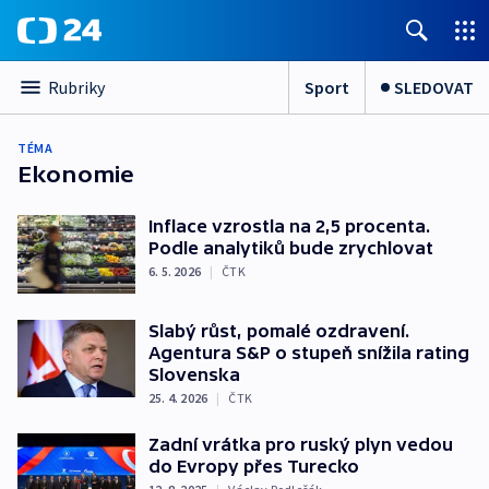
Sport
SLEDOVAT
Rubriky
TÉMA
Ekonomie
Inflace vzrostla na 2,5 procenta.
Podle analytiků bude zrychlovat
6. 5. 2026
|
ČTK
Slabý růst, pomalé ozdravení.
Agentura S&P o stupeň snížila rating
Slovenska
25. 4. 2026
|
ČTK
Zadní vrátka pro ruský plyn vedou
do Evropy přes Turecko