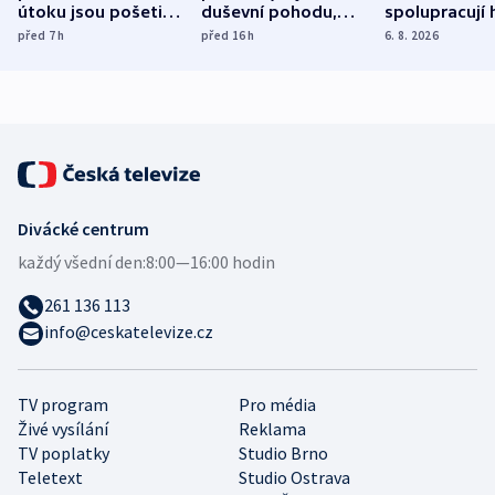
útoku jsou pošetilé,
duševní pohodu,
spolupracují h
míní estonský
ukázala
různých zemí
před 7
h
před 16
h
6. 8. 2026
bezpečnostní
mezinárodní studie
expert
Divácké centrum
každý všední den:
8:00—16:00 hodin
261 136 113
info@ceskatelevize.cz
TV program
Pro média
Živé vysílání
Reklama
TV poplatky
Studio Brno
Teletext
Studio Ostrava