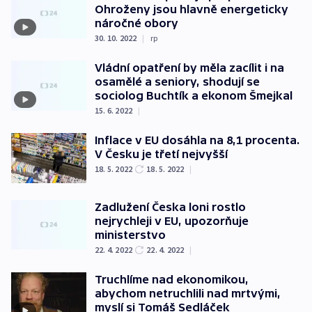
Ohroženy jsou hlavně energeticky
náročné obory
30. 10. 2022
|
rp
Vládní opatření by měla zacílit i na
osamělé a seniory, shodují se
sociolog Buchtík a ekonom Šmejkal
15. 6. 2022
|
Inflace v EU dosáhla na 8,1 procenta.
V Česku je třetí nejvyšší
18. 5. 2022
18. 5. 2022
|
Zadlužení Česka loni rostlo
nejrychleji v EU, upozorňuje
ministerstvo
22. 4. 2022
22. 4. 2022
|
Truchlíme nad ekonomikou,
abychom netruchlili nad mrtvými,
myslí si Tomáš Sedláček