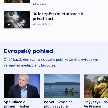
12. 1. 2021
|
30 let zpět: Od etatizace k
privatizaci
23. 10. 2020
|
Evropský pohled
ČT24 každý den vybírá z obsahu publikovaného evropskými
veřejnými médii, členy Eurovize.
Spekulace o
Pobyt u vodních
Jiný jazyk i t
přímém ruském
ploch zvyšuje
Ve Francii