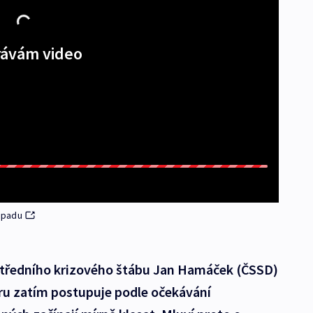
ávám video
topadu
ústředního krizového štábu Jan Hamáček (ČSSD)
viru zatím postupuje podle očekávání