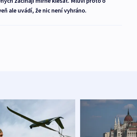
ných začínají mírně klesat. Mluví proto o
ň ale uvádí, že nic není vyhráno.