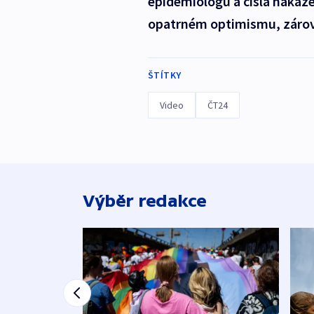
epidemiologů a čísla nakaže
opatrném optimismu, zárove
ŠTÍTKY
Video
ČT24
Výběr redakce