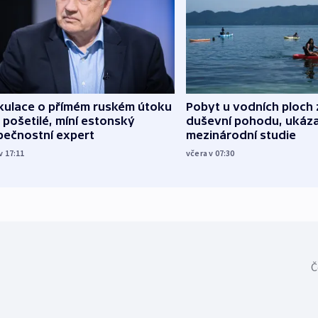
kulace o přímém ruském útoku
Pobyt u vodních ploch 
 pošetilé, míní estonský
duševní pohodu, ukáza
pečnostní expert
mezinárodní studie
v 17:11
včera v 07:30
Č