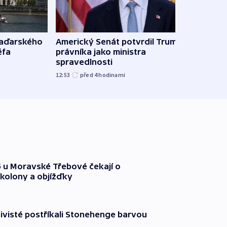
maďarského
Americký Senát potvrdil Trumpova
Ruský
éfa
právníka jako ministra
čtyři 
spravedlnosti
08:20
12:53
před 4
hodinami
35 u Moravské Třebové čekají o
kolony a objížďky
ktivisté postříkali Stonehenge barvou