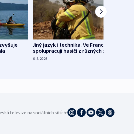
Jiný jazyk i technika. Ve Francii
zvyšuje
„Musí
spolupracují hasiči z různých zemí
la
polit
demo
6. 8. 2026
5. 8. 20
eská televize na sociálních sítích: