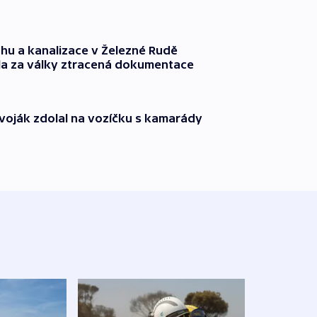
hu a kanalizace v Železné Rudě
la za války ztracená dokumentace
í voják zdolal na vozíčku s kamarády