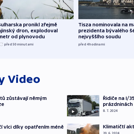
ulharska pronikl zřejmě
Tisza nominovala na 
jinský dron, explodoval
prezidenta bývalého š
ometr od plynovodu
nejvyššího soudu
před 50
minutami
před 4
hodinami
ky
Video
tů zůstávají němým
Řidiče na I/
ze
prázdninách 
8. 7. 2024
Klimatičtí a
í vlci díky opatřením méně
20. 6. 2024