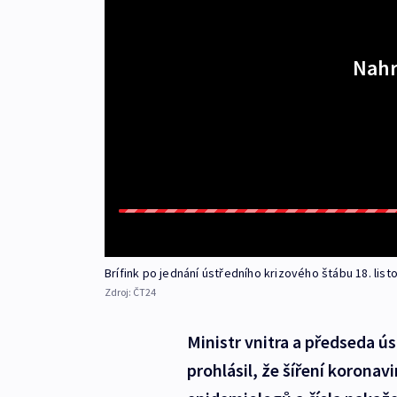
Nahr
Brífink po jednání ústředního krizového štábu 18. lis
Zdroj:
ČT24
Ministr vnitra a předseda 
prohlásil, že šíření korona