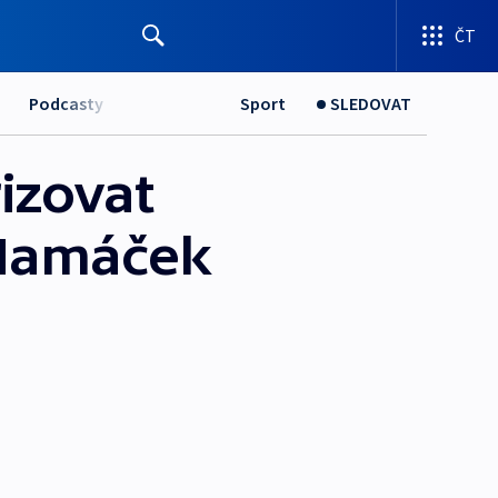
ČT
Podcasty
Sport
SLEDOVAT
izovat
 Hamáček