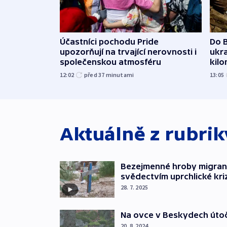
Účastníci pochodu Pride
Do B
upozorňují na trvající nerovnosti i
ukra
společenskou atmosféru
kil
12:02
před 37
minutami
13:05
Aktuálně z rubri
Bezejmenné hroby migran
svědectvím uprchlické kri
28. 7. 2025
Na ovce v Beskydech útoč
20. 8. 2024