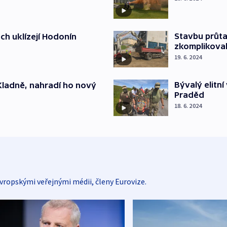
Stavbu průta
ch uklízejí Hodonín
zkomplikova
19. 6. 2024
Bývalý elitn
Kladně, nahradí ho nový
Praděd
18. 6. 2024
vropskými veřejnými médii, členy Eurovize.