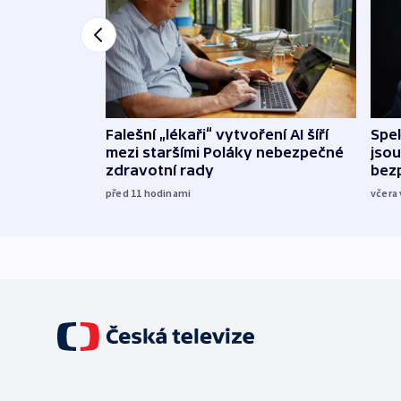
Falešní „lékaři“ vytvoření AI šíří
Spe
mezi staršími Poláky nebezpečné
jsou
zdravotní rady
bez
před 11
hodinami
včera 