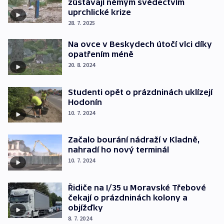
zůstávají němým svědectvím
uprchlické krize
28. 7. 2025
Na ovce v Beskydech útočí vlci díky
opatřením méně
20. 8. 2024
Studenti opět o prázdninách uklízejí
Hodonín
10. 7. 2024
Začalo bourání nádraží v Kladně,
nahradí ho nový terminál
10. 7. 2024
Řidiče na I/35 u Moravské Třebové
čekají o prázdninách kolony a
objížďky
8. 7. 2024