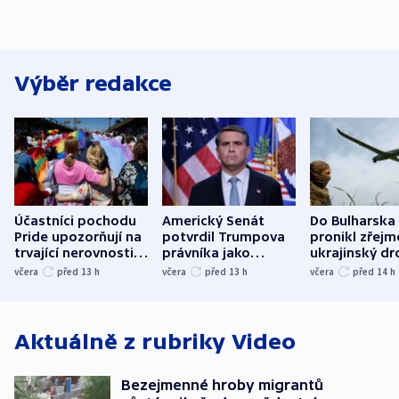
Výběr redakce
Účastníci pochodu
Americký Senát
Do Bulharska
Pride upozorňují na
potvrdil Trumpova
pronikl zřejm
trvající nerovnosti i
právníka jako
ukrajinský dr
společenskou
ministra
explodoval k
včera
před 13
h
včera
před 13
h
včera
před 14
h
atmosféru
spravedlnosti
od plynovod
Aktuálně z rubriky
Video
Bezejmenné hroby migrantů