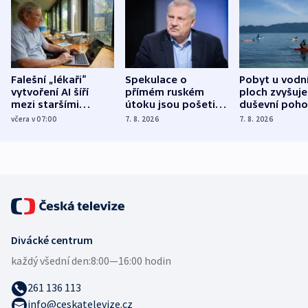
Falešní „lékaři“
Spekulace o
Pobyt u vodn
vytvoření AI šíří
přímém ruském
ploch zvyšuje
mezi staršími
útoku jsou pošetilé,
duševní poho
Poláky nebezpečné
míní estonský
ukázala
včera v 07:00
7. 8. 2026
7. 8. 2026
zdravotní rady
bezpečnostní
mezinárodní 
expert
Divácké centrum
každý všední den:
8:00—16:00 hodin
261 136 113
info@ceskatelevize.cz