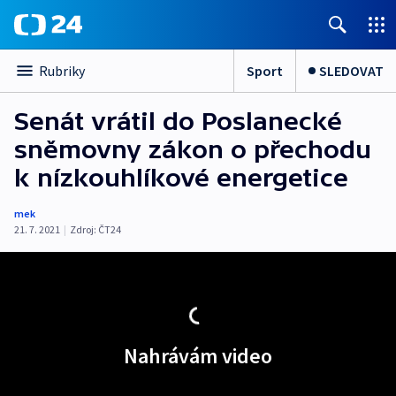
Sport
SLEDOVAT
Rubriky
Senát vrátil do Poslanecké
sněmovny zákon o přechodu
k nízkouhlíkové energetice
mek
21. 7. 2021
|
Zdroj:
ČT24
Nahrávám video