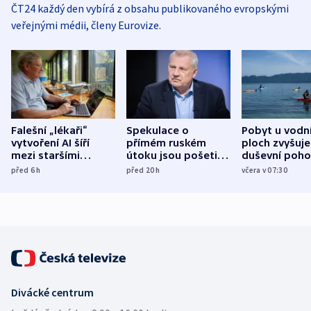
ČT24 každý den vybírá z obsahu publikovaného evropskými
veřejnými médii, členy Eurovize.
Falešní „lékaři“
Spekulace o
Pobyt u vodn
vytvoření AI šíří
přímém ruském
ploch zvyšuje
mezi staršími
útoku jsou pošetilé,
duševní poho
Poláky nebezpečné
míní estonský
ukázala
před 6
h
před 20
h
včera v 07:30
zdravotní rady
bezpečnostní
mezinárodní 
expert
Divácké centrum