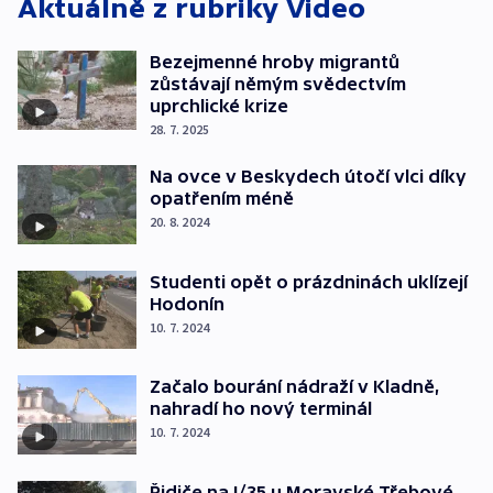
Aktuálně z rubriky
Video
Bezejmenné hroby migrantů
zůstávají němým svědectvím
uprchlické krize
28. 7. 2025
Na ovce v Beskydech útočí vlci díky
opatřením méně
20. 8. 2024
Studenti opět o prázdninách uklízejí
Hodonín
10. 7. 2024
Začalo bourání nádraží v Kladně,
nahradí ho nový terminál
10. 7. 2024
Řidiče na I/35 u Moravské Třebové