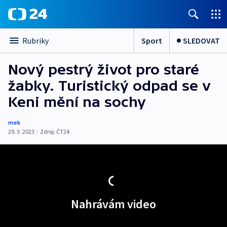
Sport
SLEDOVAT
Rubriky
Nový pestrý život pro staré
žabky. Turistický odpad se v
Keni mění na sochy
mek
29. 3. 2023
|
Zdroj:
ČT24
Nahrávám video