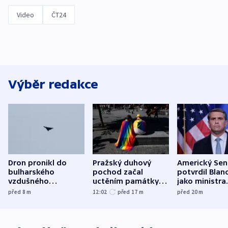
Video
ČT24
Výběr redakce
Dron pronikl do
Pražský duhový
Americký Sen
bulharského
pochod začal
potvrdil Blan
vzdušného
uctěním památky
jako ministra
prostoru,
obětí berlínského
spravedlnost
před 8
m
12:02
před 17
m
před 20
m
explodoval kilometr
útoku
od plynovodu