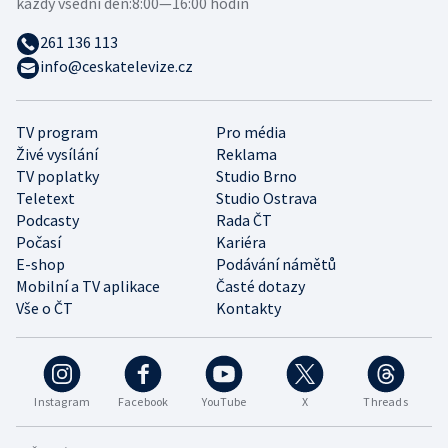
každý všední den:
8:00—16:00 hodin
261 136 113
info@ceskatelevize.cz
TV program
Pro média
Živé vysílání
Reklama
TV poplatky
Studio Brno
Teletext
Studio Ostrava
Podcasty
Rada ČT
Počasí
Kariéra
E-shop
Podávání námětů
Mobilní a TV aplikace
Časté dotazy
Vše o ČT
Kontakty
Instagram
Facebook
YouTube
X
Threads