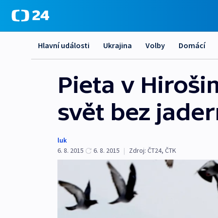
Hlavní události
Ukrajina
Volby
Domácí
Pieta v Hiroš
svět bez jade
luk
6. 8. 2015
6. 8. 2015
|
Zdroj:
ČT24, ČTK