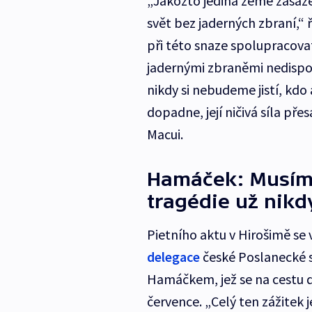
„Jakožto jediná země zasaž
svět bez jaderných zbraní,“ 
při této snaze spolupracova
jadernými zbraněmi nedispon
nikdy si nebudeme jistí, kdo
dopadne, její ničivá síla pře
Macui.
Hamáček: Musíme
tragédie už nik
Pietního aktu v Hirošimě se
delegace
české Poslanecké 
Hamáčkem, jež se na cestu 
července. „Celý ten zážitek j