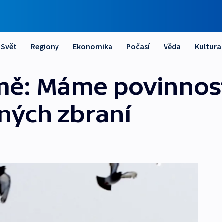
Svět
Regiony
Ekonomika
Počasí
Věda
Kultura
imě: Máme povinnost
rných zbraní