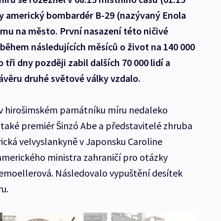
kdy americký bombardér B-29 (nazývaný Enola
umu na město. První nasazení této ničivé
o během následujících měsíců o život na 140 000
 tři dny později zabil dalších 70 000 lidí a
ávěru druhé světové války vzdalo.
v hirošimském památníku míru nedaleko
 také premiér Šinzó Abe a představitelé zhruba
ická velvyslankyně v Japonsku Caroline
erického ministra zahraničí pro otázky
temoellerová. Následovalo vypuštění desítek
u.