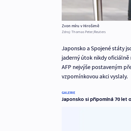
Zvon míru v Hirošimě
Zdroj:
Thomas Peter/Reuters
Japonsko a Spojené státy js
jaderný útok nikdy oficiáln
AFP nejvýše postaveným pře
vzpomínkovou akci vyslaly.
GALERIE
Japonsko si připomíná 70 let