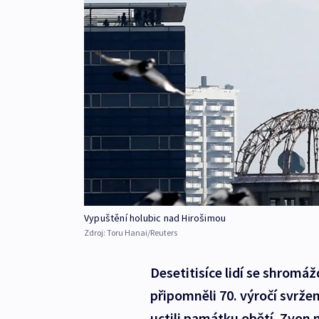
Vypuštění holubic nad Hirošimou
Zdroj:
Toru Hanai/Reuters
Desetitisíce lidí se shromá
připomněli 70. výročí svrž
uctili památku obětí. Zvon 