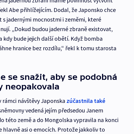
ená jadernou zbraní máme povinnost vytvořit
řekl Abe přihlížejícím. Dodal, že Japonsko chce
t s jadernými mocnostmi i zeměmi, které
ují. „Dokud budou jaderné zbraně existovat,
 a kdy bude jejich další obětí. Když bomba
sáhne hranice bez rozdílu,“ řekl k tomu starosta
 se snažit, aby se podobná
dy neopakovala
 v rámci návštěvy Japonska
zúčastnila také
sněmovny vedená jejím předsedou Janem
do této země a do Mongolska vypravila na konci
e hlavně asi o emocích. Protože jakkoliv to