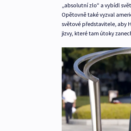
„absolutní zlo“ a vybídl svět
Opětovně také vyzval ameri
světové představitele, aby H
jizvy, které tam útoky zanec