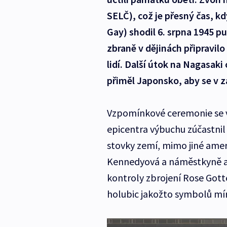
SELČ), což je přesný čas, 
Gay) shodil 6. srpna 1945 p
zbraně v dějinách připravil
lidí. Další útok na Nagasaki o
přiměl Japonsko, aby se v z
Vzpomínkové ceremonie se 
epicentra výbuchu zúčastnil
stovky zemí, mimo jiné amer
Kennedyová a náměstkyně am
kontroly zbrojení Rose Got
holubic jakožto symbolů mír