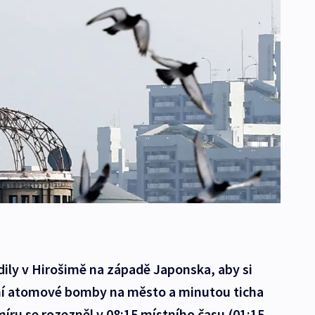
ždily v Hirošimě na západě Japonska, aby si
ení atomové bomby na město a minutou ticha
míru se rozezněl v 08:15 místního času (01:15