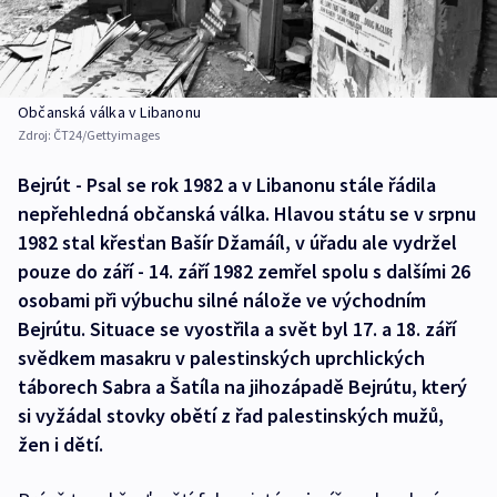
Občanská válka v Libanonu
Zdroj:
ČT24/Gettyimages
Bejrút - Psal se rok 1982 a v Libanonu stále řádila
nepřehledná občanská válka. Hlavou státu se v srpnu
1982 stal křesťan Bašír Džamáíl, v úřadu ale vydržel
pouze do září - 14. září 1982 zemřel spolu s dalšími 26
osobami při výbuchu silné nálože ve východním
Bejrútu. Situace se vyostřila a svět byl 17. a 18. září
svědkem masakru v palestinských uprchlických
táborech Sabra a Šatíla na jihozápadě Bejrútu, který
si vyžádal stovky obětí z řad palestinských mužů,
žen i dětí.