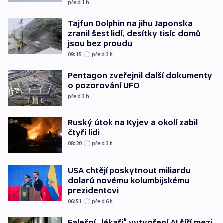
před 1
h
Tajfun Dolphin na jihu Japonska
zranil šest lidí, desítky tisíc domů
jsou bez proudu
09:15
před 3
h
Pentagon zveřejnil další dokumenty
o pozorování UFO
před 3
h
Ruský útok na Kyjev a okolí zabil
čtyři lidi
08:20
před 3
h
USA chtějí poskytnout miliardu
dolarů novému kolumbijskému
prezidentovi
06:51
před 6
h
Falešní „lékaři“ vytvoření AI šíří mezi