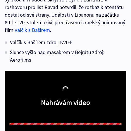
rozhovoru pro list Ravad potvrdil, že rozkaz k atentátu
dostal od své strany. Události v Libanonu na začátku
80. let 20. století oživil před časem izraelský animovaný
film
Valčík s Bašírem
.
Valčík s Bašírem zdroj: KVIFF
Slunce vyšlo nad masakrem v Bejrútu zdroj:
Aerofilms
Nahrávám video