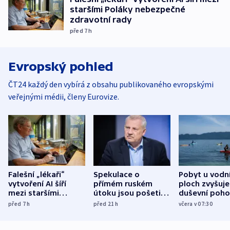
staršími Poláky nebezpečné
zdravotní rady
před 7
h
Evropský pohled
ČT24 každý den vybírá z obsahu publikovaného evropskými
veřejnými médii, členy Eurovize.
Falešní „lékaři“
Spekulace o
Pobyt u vodn
vytvoření AI šíří
přímém ruském
ploch zvyšuje
mezi staršími
útoku jsou pošetilé,
duševní poho
Poláky nebezpečné
míní estonský
ukázala
před 7
h
před 21
h
včera v 07:30
zdravotní rady
bezpečnostní
mezinárodní 
expert