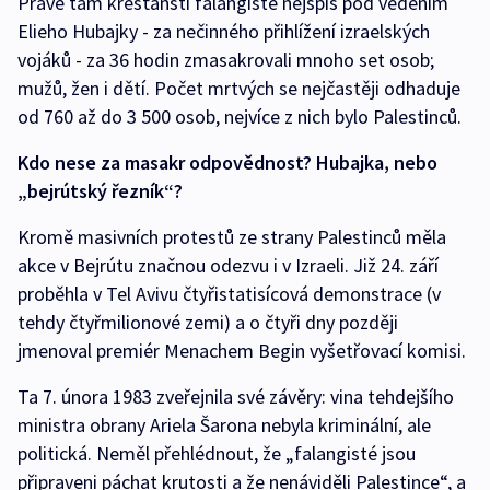
Právě tam křesťanští falangisté nejspíš pod vedením
Elieho Hubajky - za nečinného přihlížení izraelských
vojáků - za 36 hodin zmasakrovali mnoho set osob;
mužů, žen i dětí. Počet mrtvých se nejčastěji odhaduje
od 760 až do 3 500 osob, nejvíce z nich bylo Palestinců.
Kdo nese za masakr odpovědnost? Hubajka, nebo
„bejrútský řezník“?
Kromě masivních protestů ze strany Palestinců měla
akce v Bejrútu značnou odezvu i v Izraeli. Již 24. září
proběhla v Tel Avivu čtyřistatisícová demonstrace (v
tehdy čtyřmilionové zemi) a o čtyři dny později
jmenoval premiér Menachem Begin vyšetřovací komisi.
Ta 7. února 1983 zveřejnila své závěry: vina tehdejšího
ministra obrany Ariela Šarona nebyla kriminální, ale
politická. Neměl přehlédnout, že „falangisté jsou
připraveni páchat krutosti a že nenáviděli Palestince“, a