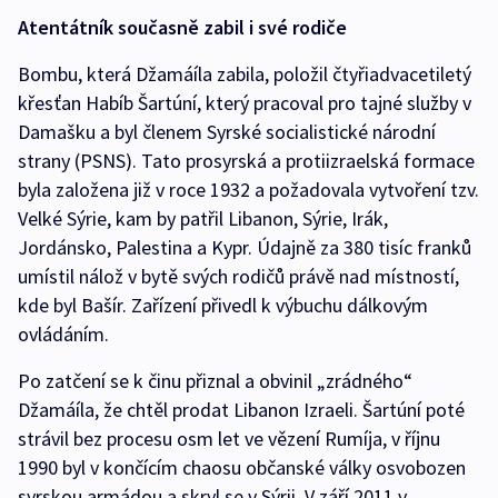
Atentátník současně zabil i své rodiče
Bombu, která Džamáíla zabila, položil čtyřiadvacetiletý
křesťan Habíb Šartúní, který pracoval pro tajné služby v
Damašku a byl členem Syrské socialistické národní
strany (PSNS). Tato prosyrská a protiizraelská formace
byla založena již v roce 1932 a požadovala vytvoření tzv.
Velké Sýrie, kam by patřil Libanon, Sýrie, Irák,
Jordánsko, Palestina a Kypr. Údajně za 380 tisíc franků
umístil nálož v bytě svých rodičů právě nad místností,
kde byl Bašír. Zařízení přivedl k výbuchu dálkovým
ovládáním.
Po zatčení se k činu přiznal a obvinil „zrádného“
Džamáíla, že chtěl prodat Libanon Izraeli. Šartúní poté
strávil bez procesu osm let ve vězení Rumíja, v říjnu
1990 byl v končícím chaosu občanské války osvobozen
syrskou armádou a skryl se v Sýrii. V září 2011 v