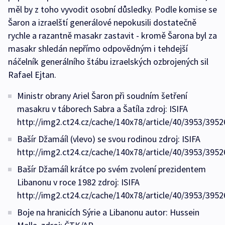
měl by z toho vyvodit osobní důsledky. Podle komise se
Šaron a izraelští generálové nepokusili dostatečně
rychle a razantně masakr zastavit - kromě Šarona byl za
masakr shledán nepřímo odpovědným i tehdejší
náčelník generálního štábu izraelských ozbrojených sil
Rafael Ejtan.
Ministr obrany Ariel Šaron při soudním šetření
masakru v táborech Sabra a Šatíla zdroj: ISIFA
http://img2.ct24.cz/cache/140x78/article/40/3953/3952
Bašír Džamáíl (vlevo) se svou rodinou zdroj: ISIFA
http://img2.ct24.cz/cache/140x78/article/40/3953/3952
Bašír Džamáíl krátce po svém zvolení prezidentem
Libanonu v roce 1982 zdroj: ISIFA
http://img2.ct24.cz/cache/140x78/article/40/3953/3952
Boje na hranicích Sýrie a Libanonu autor: Hussein