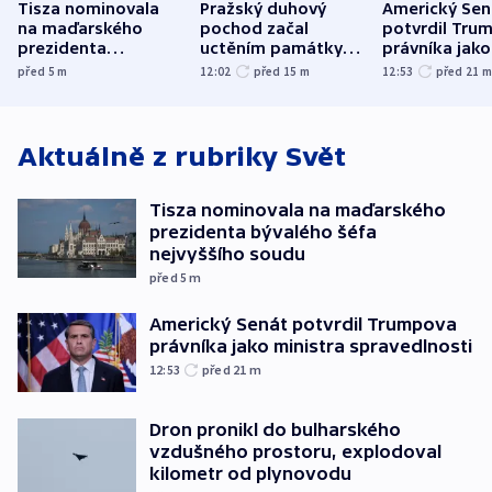
Tisza nominovala
Pražský duhový
Americký Sen
na maďarského
pochod začal
potvrdil Tru
prezidenta
uctěním památky
právníka jako
bývalého šéfa
obětí berlínského
ministra
před 5
m
12:02
před 15
m
12:53
před 21
nejvyššího soudu
útoku
spravedlnost
Aktuálně z rubriky
Svět
Tisza nominovala na maďarského
prezidenta bývalého šéfa
nejvyššího soudu
před 5
m
Americký Senát potvrdil Trumpova
právníka jako ministra spravedlnosti
12:53
před 21
m
Dron pronikl do bulharského
vzdušného prostoru, explodoval
kilometr od plynovodu