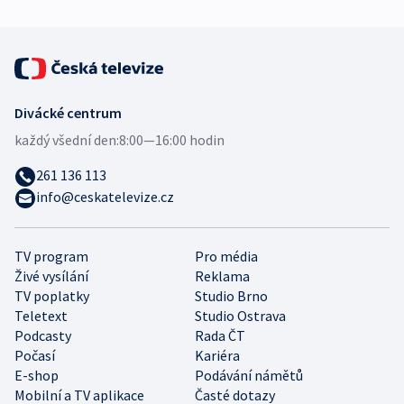
Divácké centrum
každý všední den:
8:00—16:00 hodin
261 136 113
info@ceskatelevize.cz
TV program
Pro média
Živé vysílání
Reklama
TV poplatky
Studio Brno
Teletext
Studio Ostrava
Podcasty
Rada ČT
Počasí
Kariéra
E-shop
Podávání námětů
Mobilní a TV aplikace
Časté dotazy