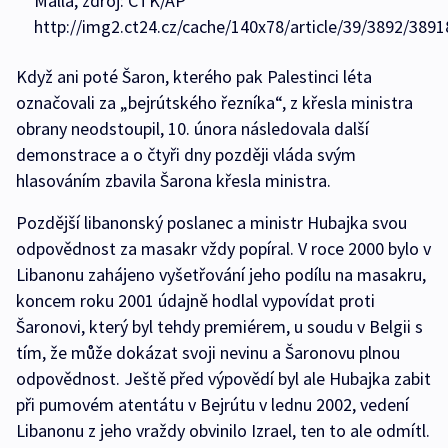
Malla, zdroj: ČTK/AP
http://img2.ct24.cz/cache/140x78/article/39/3892/3891
Když ani poté Šaron, kterého pak Palestinci léta
označovali za „bejrútského řezníka“, z křesla ministra
obrany neodstoupil, 10. února následovala další
demonstrace a o čtyři dny později vláda svým
hlasováním zbavila Šarona křesla ministra.
Pozdější libanonský poslanec a ministr Hubajka svou
odpovědnost za masakr vždy popíral. V roce 2000 bylo v
Libanonu zahájeno vyšetřování jeho podílu na masakru,
koncem roku 2001 údajně hodlal vypovídat proti
Šaronovi, který byl tehdy premiérem, u soudu v Belgii s
tím, že může dokázat svoji nevinu a Šaronovu plnou
odpovědnost. Ještě před výpovědí byl ale Hubajka zabit
při pumovém atentátu v Bejrútu v lednu 2002, vedení
Libanonu z jeho vraždy obvinilo Izrael, ten to ale odmítl.