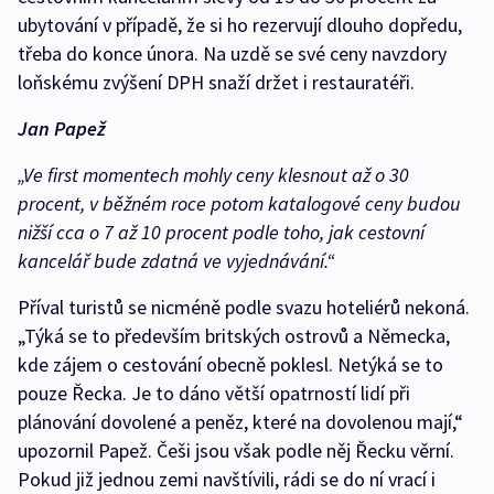
ubytování v případě, že si ho rezervují dlouho dopředu,
třeba do konce února. Na uzdě se své ceny navzdory
loňskému zvýšení DPH snaží držet i restauratéři.
Jan Papež
„Ve first momentech mohly ceny klesnout až o 30
procent, v běžném roce potom katalogové ceny budou
nižší cca o 7 až 10 procent podle toho, jak cestovní
kancelář bude zdatná ve vyjednávání.“
Příval turistů se nicméně podle svazu hoteliérů nekoná.
„Týká se to především britských ostrovů a Německa,
kde zájem o cestování obecně poklesl. Netýká se to
pouze Řecka. Je to dáno větší opatrností lidí při
plánování dovolené a peněz, které na dovolenou mají,“
upozornil Papež. Češi jsou však podle něj Řecku věrní.
Pokud již jednou zemi navštívili, rádi se do ní vrací i