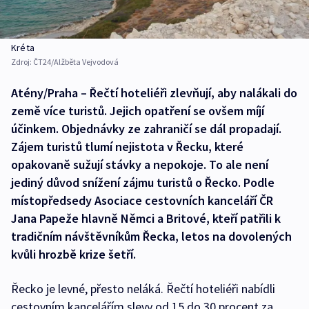
Kréta
Zdroj:
ČT24/Alžběta Vejvodová
Atény/Praha – Řečtí hoteliéři zlevňují, aby nalákali do
země více turistů. Jejich opatření se ovšem míjí
účinkem. Objednávky ze zahraničí se dál propadají.
Zájem turistů tlumí nejistota v Řecku, které
opakovaně sužují stávky a nepokoje. To ale není
jediný důvod snížení zájmu turistů o Řecko. Podle
místopředsedy Asociace cestovních kanceláří ČR
Jana Papeže hlavně Němci a Britové, kteří patřili k
tradičním návštěvníkům Řecka, letos na dovolených
kvůli hrozbě krize šetří.
Řecko je levné, přesto neláká. Řečtí hoteliéři nabídli
cestovním kancelářím slevy od 15 do 30 procent za