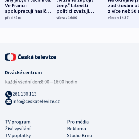
Jiný jazyk i technika.
„Musíme zapojit
Na Ukrajině j
Ve Francii
ženy.“ Litevští
zadržováni o
spolupracují hasiči z
politici zvažují
z více než 50 
různých zemí
dohodu o
Bojovali na s
před 42
m
včera v 16:00
včera v 14:37
demografii
Ruska
Divácké centrum
každý všední den:
8:00—16:00 hodin
261 136 113
info@ceskatelevize.cz
TV program
Pro média
Živé vysílání
Reklama
TV poplatky
Studio Brno