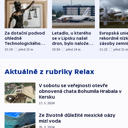
Za dotační podvod
Letadlo, u kterého
Evropská uni
ohledně
se v Lipsku našel
rekordně níz
Technologického
dron, bylo naložené
zásoby zemn
parku poslal soud
municí, píší média
plynu
15:19
před 15
m
10:56
před 24
m
11:23
před 31
do vězení dva muže
Aktuálně z rubriky
Relax
V sobotu se veřejnosti otevře
obnovená chata Bohumila Hrabala v
Kersku
17. 5. 2024
Ze životně důležité mexické oázy
mizí voda
25. 3. 2024