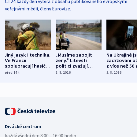
ČT24 každý den vybírá z obsahu publikovaného evropskými
veřejnými médii, členy Eurovize.
Jiný jazyk i technika.
„Musíme zapojit
Na Ukrajině j
Ve Francii
ženy.“ Litevští
zadržováni o
spolupracují hasiči z
politici zvažují
z více než 50 
různých zemí
dohodu o
Bojovali na s
před 14
h
5. 8. 2026
5. 8. 2026
demografii
Ruska
Divácké centrum
každý všední den:
8:00—16:00 hodin