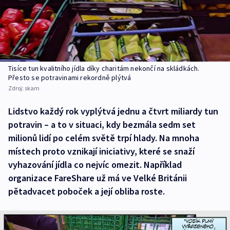
Tisíce tun kvalitního jídla díky charitám nekončí na skládkách.
Přesto se potravinami rekordně plýtvá
Zdroj:
skam
Lidstvo každý rok vyplýtvá jednu a čtvrt miliardy tun
potravin – a to v situaci, kdy bezmála sedm set
milionů lidí po celém světě trpí hlady. Na mnoha
místech proto vznikají iniciativy, které se snaží
vyhazování jídla co nejvíc omezit. Například
organizace FareShare už má ve Velké Británii
pětadvacet poboček a její obliba roste.