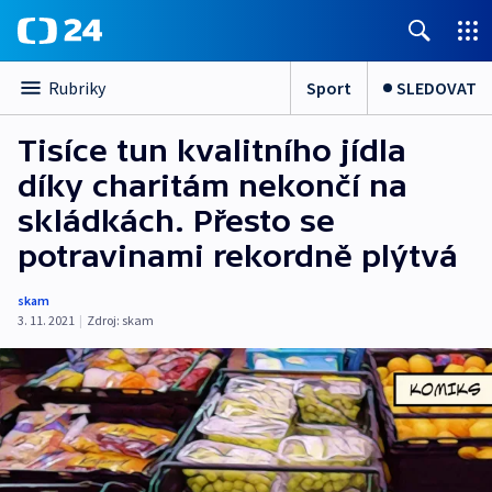
Sport
SLEDOVAT
Rubriky
Tisíce tun kvalitního jídla
díky charitám nekončí na
skládkách. Přesto se
potravinami rekordně plýtvá
skam
3. 11. 2021
|
Zdroj:
skam