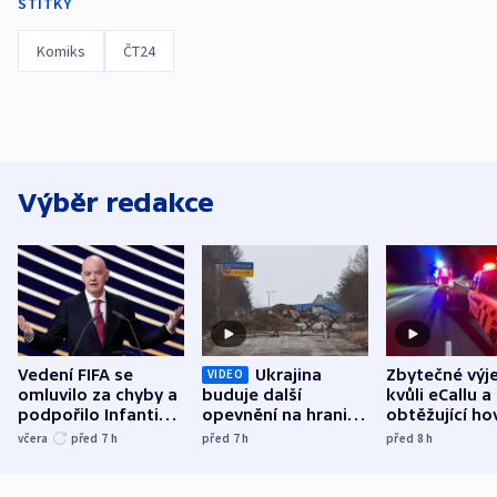
ŠTÍTKY
Komiks
ČT24
Výběr redakce
Vedení FIFA se
Ukrajina
Zbytečné výj
VIDEO
omluvilo za chyby a
buduje další
kvůli eCallu a
podpořilo Infantina.
opevnění na hranici
obtěžující ho
UEFA trvá na
s Běloruskem
zdržují záchr
včera
před 7
h
před 7
h
před 8
h
bojkotu