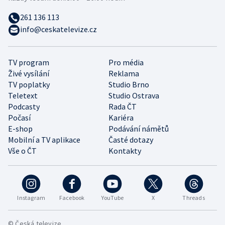
261 136 113
info@ceskatelevize.cz
TV program
Pro média
Živé vysílání
Reklama
TV poplatky
Studio Brno
Teletext
Studio Ostrava
Podcasty
Rada ČT
Počasí
Kariéra
E-shop
Podávání námětů
Mobilní a TV aplikace
Časté dotazy
Vše o ČT
Kontakty
Instagram
Facebook
YouTube
X
Threads
© Česká televize