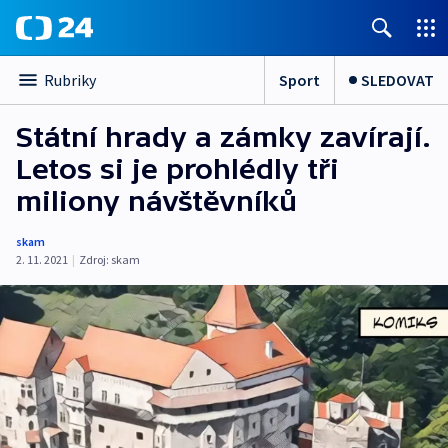
Sport
SLEDOVAT
Rubriky
Státní hrady a zámky zavírají.
Letos si je prohlédly tři
miliony návštěvníků
skam
2. 11. 2021
|
Zdroj:
skam