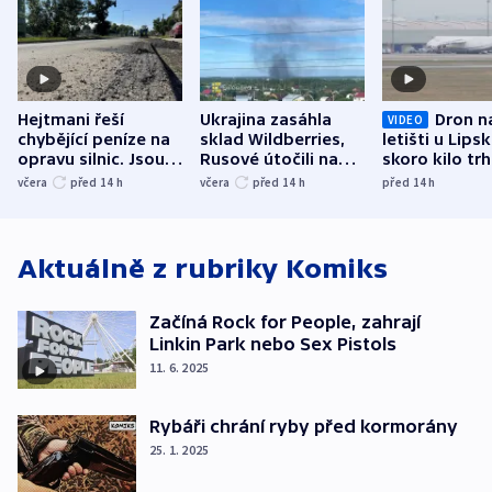
Hejtmani řeší
Ukrajina zasáhla
Dron n
VIDEO
chybějící peníze na
sklad Wildberries,
letišti u Lips
opravu silnic. Jsou
Rusové útočili na
skoro kilo trh
nenárokové, namítá
trh, hasiče či
indicie ukazuj
včera
před 14
h
včera
před 14
h
před 14
h
ministerstvo
stadion
Rusko
Aktuálně z rubriky
Komiks
Začíná Rock for People, zahrají
Linkin Park nebo Sex Pistols
11. 6. 2025
Rybáři chrání ryby před kormorány
25. 1. 2025