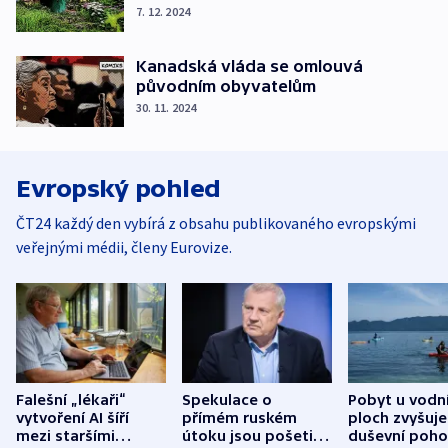
7. 12. 2024
Kanadská vláda se omlouvá
původním obyvatelům
30. 11. 2024
Evropský pohled
ČT24 každý den vybírá z obsahu publikovaného evropskými
veřejnými médii, členy Eurovize.
Falešní „lékaři“
Spekulace o
Pobyt u vodn
vytvoření AI šíří
přímém ruském
ploch zvyšuje
mezi staršími
útoku jsou pošetilé,
duševní poho