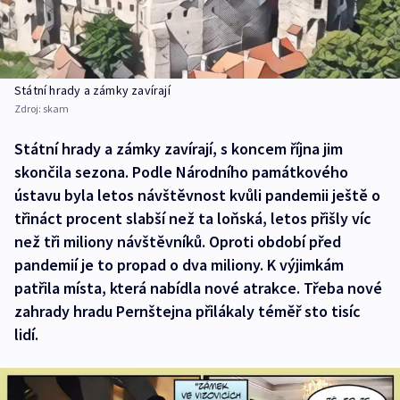
Státní hrady a zámky zavírají
Zdroj:
skam
Státní hrady a zámky zavírají, s koncem října jim
skončila sezona. Podle Národního památkového
ústavu byla letos návštěvnost kvůli pandemii ještě o
třináct procent slabší než ta loňská, letos přišly víc
než tři miliony návštěvníků. Oproti období před
pandemií je to propad o dva miliony. K výjimkám
patřila místa, která nabídla nové atrakce. Třeba nové
zahrady hradu Pernštejna přilákaly téměř sto tisíc
lidí.