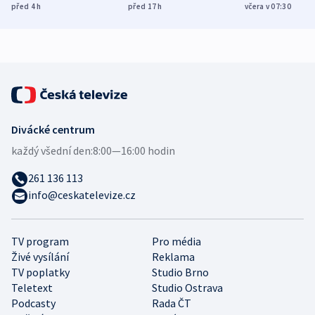
Poláky nebezpečné
míní estonský
ukázala
před 4
h
před 17
h
včera v 07:30
zdravotní rady
bezpečnostní
mezinárodní 
expert
Divácké centrum
každý všední den:
8:00—16:00 hodin
261 136 113
info@ceskatelevize.cz
TV program
Pro média
Živé vysílání
Reklama
TV poplatky
Studio Brno
Teletext
Studio Ostrava
Podcasty
Rada ČT