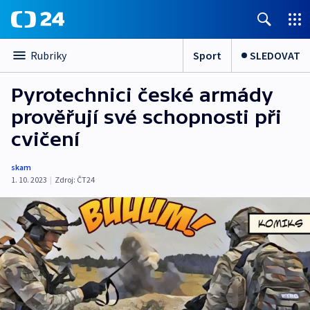
Sport
SLEDOVAT
Rubriky
Pyrotechnici české armády
prověřují své schopnosti při
cvičení
skam
1. 10. 2023
|
Zdroj:
ČT24