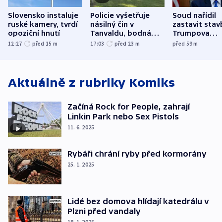
Slovensko instaluje
Policie vyšetřuje
Soud nařídil
ruské kamery, tvrdí
násilný čin v
zastavit stav
opoziční hnutí
Tanvaldu, bodná
Trumpova
zranění při něm
tanečního sá
12:27
před 15
m
17:03
před 23
m
před 59
m
utrpěli tři lidé
Aktuálně z rubriky
Komiks
Začíná Rock for People, zahrají
Linkin Park nebo Sex Pistols
11. 6. 2025
Rybáři chrání ryby před kormorány
25. 1. 2025
Lidé bez domova hlídají katedrálu v
Plzni před vandaly
18. 1. 2025