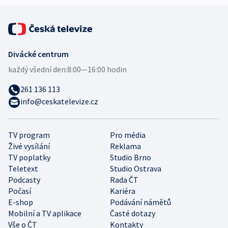
Divácké centrum
každý všední den:
8:00—16:00 hodin
261 136 113
info@ceskatelevize.cz
TV program
Pro média
Živé vysílání
Reklama
TV poplatky
Studio Brno
Teletext
Studio Ostrava
Podcasty
Rada ČT
Počasí
Kariéra
E-shop
Podávání námětů
Mobilní a TV aplikace
Časté dotazy
Vše o ČT
Kontakty