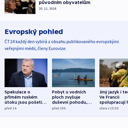
původním obyvatelům
30. 11. 2024
Evropský pohled
ČT24 každý den vybírá z obsahu publikovaného evropskými
veřejnými médii, členy Eurovize.
Spekulace o
Pobyt u vodních
Jiný jazyk i t
přímém ruském
ploch zvyšuje
Ve Francii
útoku jsou pošetilé,
duševní pohodu,
spolupracují h
míní estonský
ukázala
různých zemí
před 1
h
před 10
h
včera v 15:30
bezpečnostní
mezinárodní studie
expert