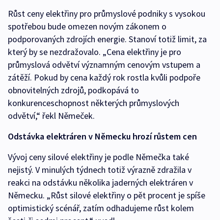
Růst ceny elektřiny pro průmyslové podniky s vysokou
spotřebou bude omezen novým zákonem o
podporovaných zdrojích energie. Stanoví totiž limit, za
který by se nezdražovalo. „Cena elektřiny je pro
průmyslová odvětví významným cenovým vstupem a
zátěží. Pokud by cena každý rok rostla kvůli podpoře
obnovitelných zdrojů, podkopává to
konkurenceschopnost některých průmyslových
odvětví,“ řekl Němeček.
Odstávka elektráren v Německu hrozí růstem cen
Vývoj ceny silové elektřiny je podle Němečka také
nejistý. V minulých týdnech totiž výrazně zdražila v
reakci na odstávku několika jaderných elektráren v
Německu. „Růst silové elektřiny o pět procent je spíše
optimistický scénář, zatím odhadujeme růst kolem