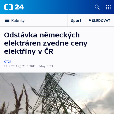
Sport
SLEDOVAT
Rubriky
Odstávka německých
elektráren zvedne ceny
elektřiny v ČR
ČT24
23. 5. 2011
23. 5. 2011
|
Zdroj:
ČT24