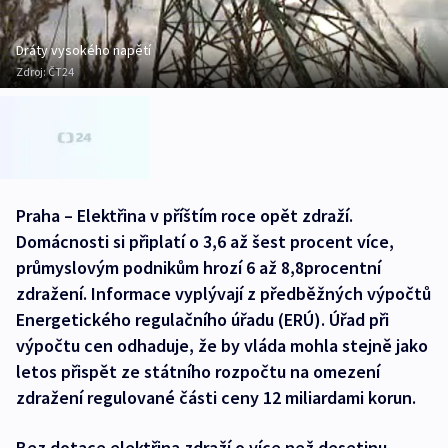
Dráty vysokého napětí
Zdroj:
ČT24
Praha – Elektřina v příštím roce opět zdraží.
Domácnosti si připlatí o 3,6 až šest procent více,
průmyslovým podnikům hrozí 6 až 8,8procentní
zdražení. Informace vyplývají z předběžných výpočtů
Energetického regulačního úřadu (ERÚ). Úřad při
výpočtu cen odhaduje, že by vláda mohla stejně jako
letos přispět ze státního rozpočtu na omezení
zdražení regulované části ceny 12 miliardami korun.
Bez dotace elektřina zdraží o více než desetinu