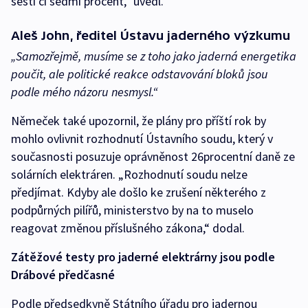
šesti či sedmi procent,“ uvedl.
Aleš John, ředitel Ústavu jaderného výzkumu
„Samozřejmě, musíme se z toho jako jaderná energetika
poučit, ale politické reakce odstavování bloků jsou
podle mého názoru nesmysl.“
Němeček také upozornil, že plány pro příští rok by
mohlo ovlivnit rozhodnutí Ústavního soudu, který v
současnosti posuzuje oprávněnost 26procentní daně ze
solárních elektráren. „Rozhodnutí soudu nelze
předjímat. Kdyby ale došlo ke zrušení některého z
podpůrných pilířů, ministerstvo by na to muselo
reagovat změnou příslušného zákona,“ dodal.
Zátěžové testy pro jaderné elektrárny jsou podle
Drábové předčasné
Podle předsedkyně Státního úřadu pro jadernou