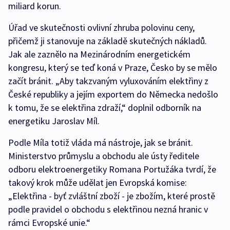
miliard korun.
Úřad ve skutečnosti ovlivní zhruba polovinu ceny,
přičemž ji stanovuje na základě skutečných nákladů.
Jak ale zaznělo na Mezinárodním energetickém
kongresu, který se teď koná v Praze, Česko by se mělo
začít bránit. „Aby takzvaným vyluxováním elektřiny z
České republiky a jejím exportem do Německa nedošlo
k tomu, že se elektřina zdraží,“ doplnil odborník na
energetiku Jaroslav Míl.
Podle Míla totiž vláda má nástroje, jak se bránit.
Ministerstvo průmyslu a obchodu ale ústy ředitele
odboru elektroenergetiky Romana Portužáka tvrdí, že
takový krok může udělat jen Evropská komise:
„Elektřina - byť zvláštní zboží - je zbožím, které prostě
podle pravidel o obchodu s elektřinou nezná hranic v
rámci Evropské unie.“