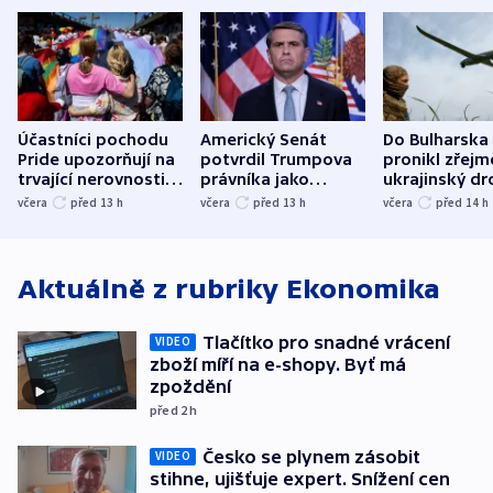
Účastníci pochodu
Americký Senát
Do Bulharska
Pride upozorňují na
potvrdil Trumpova
pronikl zřejm
trvající nerovnosti i
právníka jako
ukrajinský dr
společenskou
ministra
explodoval k
včera
před 13
h
včera
před 13
h
včera
před 14
h
atmosféru
spravedlnosti
od plynovod
Aktuálně z rubriky
Ekonomika
Tlačítko pro snadné vrácení
VIDEO
zboží míří na e-shopy. Byť má
zpoždění
před 2
h
Česko se plynem zásobit
VIDEO
stihne, ujišťuje expert. Snížení cen