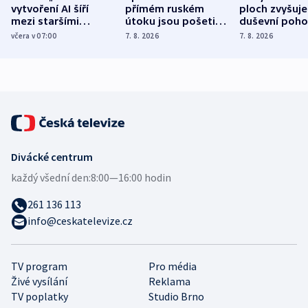
vytvoření AI šíří
přímém ruském
ploch zvyšuje
mezi staršími
útoku jsou pošetilé,
duševní poho
Poláky nebezpečné
míní estonský
ukázala
včera v 07:00
7. 8. 2026
7. 8. 2026
zdravotní rady
bezpečnostní
mezinárodní 
expert
Divácké centrum
každý všední den:
8:00—16:00 hodin
261 136 113
info@ceskatelevize.cz
TV program
Pro média
Živé vysílání
Reklama
TV poplatky
Studio Brno