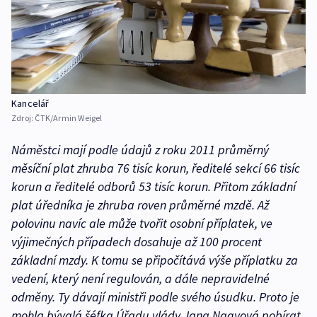
Kancelář
Zdroj:
ČTK/Armin Weigel
Náměstci mají podle údajů z roku 2011 průměrný
měsíční plat zhruba 76 tisíc korun, ředitelé sekcí 66 tisíc
korun a ředitelé odborů 53 tisíc korun. Přitom základní
plat úředníka je zhruba roven průměrné mzdě. Až
polovinu navíc ale může tvořit osobní příplatek, ve
výjimečných případech dosahuje až 100 procent
základní mzdy. K tomu se připočítává výše příplatku za
vedení, který není regulován, a dále nepravidelné
odměny. Ty dávají ministři podle svého úsudku. Proto je
mohla bývalá šéfka Úřadu vlády Jana Nagyová pobírat