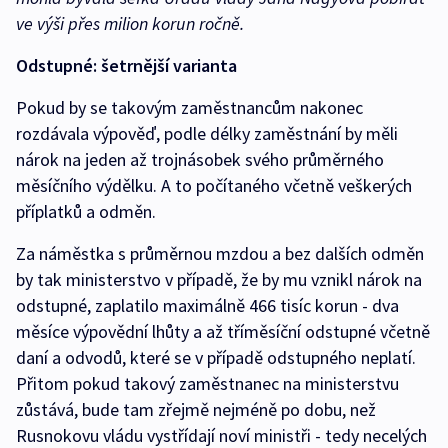
ve výši přes milion korun ročně.
Odstupné: šetrnější varianta
Pokud by se takovým zaměstnancům nakonec
rozdávala výpověď, podle délky zaměstnání by měli
nárok na jeden až trojnásobek svého průměrného
měsíčního výdělku. A to počítaného včetně veškerých
příplatků a odměn.
Za náměstka s průměrnou mzdou a bez dalších odměn
by tak ministerstvo v případě, že by mu vznikl nárok na
odstupné, zaplatilo maximálně 466 tisíc korun - dva
měsíce výpovědní lhůty a až tříměsíční odstupné včetně
daní a odvodů, které se v případě odstupného neplatí.
Přitom pokud takový zaměstnanec na ministerstvu
zůstává, bude tam zřejmě nejméně po dobu, než
Rusnokovu vládu vystřídají noví ministři - tedy necelých