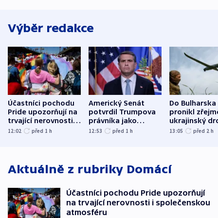
Výběr redakce
Účastníci pochodu
Americký Senát
Do Bulharska
Pride upozorňují na
potvrdil Trumpova
pronikl zřejm
trvající nerovnosti i
právníka jako
ukrajinský dr
společenskou
ministra
explodoval k
12:02
před 1
h
12:53
před 1
h
13:05
před 2
h
atmosféru
spravedlnosti
od plynovod
Aktuálně z rubriky
Domácí
Účastníci pochodu Pride upozorňují
na trvající nerovnosti i společenskou
atmosféru