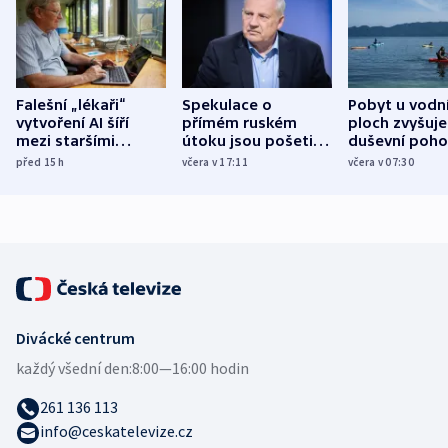
Falešní „lékaři“
Spekulace o
Pobyt u vodn
vytvoření AI šíří
přímém ruském
ploch zvyšuje
mezi staršími
útoku jsou pošetilé,
duševní poho
Poláky nebezpečné
míní estonský
ukázala
před 15
h
včera v 17:11
včera v 07:30
zdravotní rady
bezpečnostní
mezinárodní 
expert
Divácké centrum
každý všední den:
8:00—16:00 hodin
261 136 113
info@ceskatelevize.cz