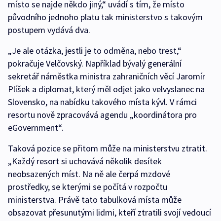
místo se najde někdo jiný,“ uvádí s tím, že místo
původního jednoho platu tak ministerstvo s takovým
postupem vydává dva.
„Je ale otázka, jestli je to odměna, nebo trest,“
pokračuje Velčovský. Například bývalý generální
sekretář náměstka ministra zahraničních věcí Jaromír
Plíšek a diplomat, který měl odjet jako velvyslanec na
Slovensko, na nabídku takového místa kývl. V rámci
resortu nově zpracovává agendu „koordinátora pro
eGovernment“.
Taková pozice se přitom může na ministerstvu ztratit.
„Každý resort si uchovává několik desítek
neobsazených míst. Na ně ale čerpá mzdové
prostředky, se kterými se počítá v rozpočtu
ministerstva. Právě tato tabulková místa může
obsazovat přesunutými lidmi, kteří ztratili svojí vedoucí