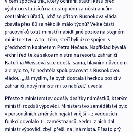
V čem spočívá trik, který ochránil státní kasu před
výplatou statisíců na odstupném zaměstnancům
centrálních úřadů, jichž se přitom Rusnokova vláda
zbavila přes 80 za několik málo týdnů? Velké části
pracovníků totiž ministři nabídli jiné pozice na stejném
ministerstvu. A to i těm, kteří byli úzce spojeni s
předchozím kabinetem Petra Nečase. Například bývalá
vrchní ředitelka sekce ministra na resortu zahraničí
Kateřina Weissová sice odešla sama, hlavním důvodem
ale bylo to, že nechtěla spolupracovat s Rusnokovou
vládou. „Já myslím, že bych dostala i hezkou pozici v
zahraničí, nový ministr mi to nabízel,“ uvedla.
Přesto z ministerstev odešly desítky náměstků, kterým
ministři rozdali výpovědi. Ministerstvo zemědělství bylo
v personálních změnách nejaktivnější – z vedoucích
funkcí odvolalo 11 zaměstnanců. Sedmi z nich dal
ministr výpověď, zbylí přešli na jiná místa. Přesto prý