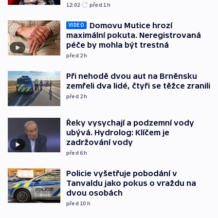
12:02
před 1
h
Domovu Mutice hrozí
VIDEO
maximální pokuta. Neregistrovaná
péče by mohla být trestná
před 2
h
Při nehodě dvou aut na Brněnsku
zemřeli dva lidé, čtyři se těžce zranili
před 2
h
Řeky vysychají a podzemní vody
ubývá. Hydrolog: Klíčem je
zadržování vody
před 6
h
Policie vyšetřuje pobodání v
Tanvaldu jako pokus o vraždu na
dvou osobách
před 10
h