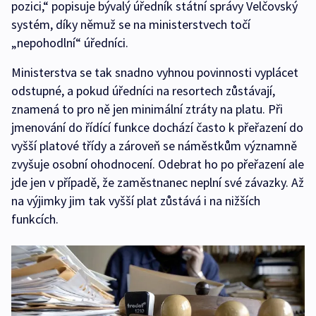
pozici,“ popisuje bývalý úředník státní správy Velčovský
systém, díky němuž se na ministerstvech točí
„nepohodlní“ úředníci.
Ministerstva se tak snadno vyhnou povinnosti vyplácet
odstupné, a pokud úředníci na resortech zůstávají,
znamená to pro ně jen minimální ztráty na platu. Při
jmenování do řídící funkce dochází často k přeřazení do
vyšší platové třídy a zároveň se náměstkům významně
zvyšuje osobní ohodnocení. Odebrat ho po přeřazení ale
jde jen v případě, že zaměstnanec neplní své závazky. Až
na výjimky jim tak vyšší plat zůstává i na nižších
funkcích.