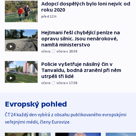
Adopcí dospělých bylo loni nejvíc od
roku 2020
před 12
h
Hejtmani řeší chybějící peníze na
opravu silnic. Jsou nenárokové,
namítá ministerstvo
včera
včera v 20:59
Policie vyšetřuje násilný čin v
Tanvaldu, bodná zranění při něm
utrpěli tři lidé
včera
včera v 17:58
Evropský pohled
ČT24 každý den vybírá z obsahu publikovaného evropskými
veřejnými médii, členy Eurovize.