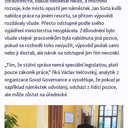
zdravotnictví, odkud neodešel nikdo, a místního
rozvoje, kde místo opustil jen náměstek Jan Sixta kvůli
nabídce práce na jiném resortu, se přitom výpovědi
rozdávaly všude. Přesto odstupné podle svého
vyjádření ministerstva nevyplácela. Zdůvodnění bylo
všude stejné: pracovníkům byla nabídnuta jiná pozice,
pokud se rozhodli toho nevyužít, výpověď podali sami
nebo ji dostali, ale nárok na odstupné jim tím nevznikl.
„Tím, že státní správa nemá speciální legislativu, platí
pouze zákoník práce,“ říká Václav Velčovský, analytik z
organizace Good Governance a vysvětluje, že pokud je
například náměstek odvolaný, odchází z řídící pozice,
ale může zůstat na úřednické.