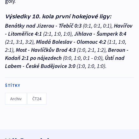
góly.
Výsledky 10. kola první hokejové ligy:
Benátky nad Jizerou - Třebíč 0:3
(0:1, 0:1, 0:1),
Havířov
- Litoměřice 4:1
(2:1, 1:0, 1:0),
Jihlava - Šumperk 8:4
(2:1, 3:1, 3:2),
Mladá Boleslav - Olomouc 4:2
(1:1, 1:0,
2:1),
Most - Havlíčkův Brod 4:3
(1:0, 2:1, 1:2),
Beroun -
Kadaň 2:1 po nájezdech
(0:0, 1:0, 0:1 - 0:0),
Ústí nad
Labem - České Budějovice 3:0
(1:0, 1:0, 1:0).
ŠTÍTKY
Archiv
ČT24