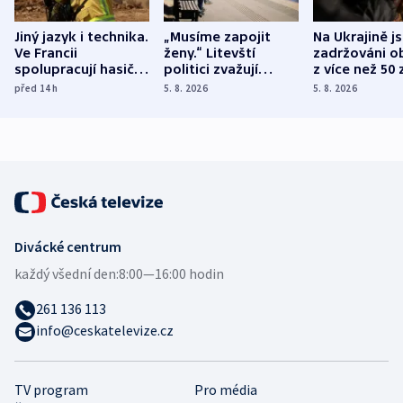
Jiný jazyk i technika.
„Musíme zapojit
Na Ukrajině j
Ve Francii
ženy.“ Litevští
zadržováni o
spolupracují hasiči z
politici zvažují
z více než 50 
různých zemí
dohodu o
Bojovali na s
před 14
h
5. 8. 2026
5. 8. 2026
demografii
Ruska
Divácké centrum
každý všední den:
8:00—16:00 hodin
261 136 113
info@ceskatelevize.cz
TV program
Pro média