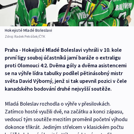
Hokejisté Mladé Boleslavi
Zdroj:
Radek Petrášek/ČTK
Praha - Hokejisté Mladé Boleslavi vyhráli v 10. kole
první ligy souboj účastníků jarní baráže o extraligu
proti Olomouci 4:2. Dvěma góly a dvěma asistencemi
se na výhře lídra tabulky podílel pětinásobný mistr
světa David Výborný, jenž si tak upevnil pozici v čele
kanadského bodování druhé nejvyšší soutěže.
Mladá Boleslav rozhodla o výhře v přesilovkách.
Zatímco hosté využili dvě, na začátku a konci zápasu,
vedoucí tým soutěže mezitím proměnil početní výhodu
dokonce třikrát. Jediným střelcem v klasickém počtu