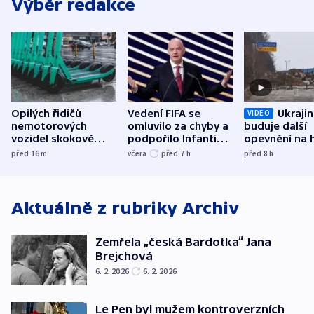
Výběr redakce
Opilých řidičů
Vedení FIFA se
Ukraji
VIDEO
nemotorových
omluvilo za chyby a
buduje další
vozidel skokově
podpořilo Infantina.
opevnění na h
přibylo, nejvíc ve
UEFA trvá na
s Běloruskem
před 16
m
včera
před 7
h
před 8
h
středních Čechách
bojkotu
Aktuálně z rubriky
Archiv
Zemřela „česká Bardotka“ Jana
Brejchová
6. 2. 2026
6. 2. 2026
Le Pen byl mužem kontroverzních