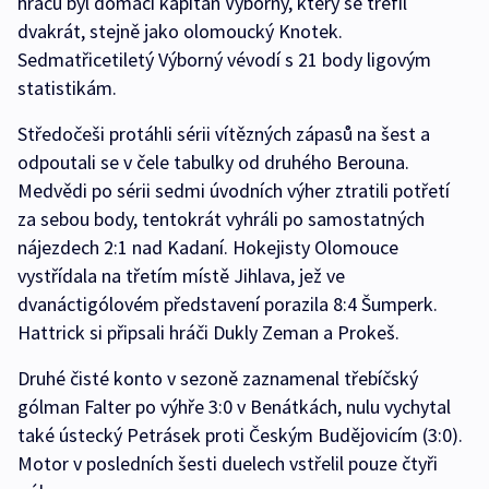
hráčů byl domácí kapitán Výborný, který se trefil
dvakrát, stejně jako olomoucký Knotek.
Sedmatřicetiletý Výborný vévodí s 21 body ligovým
statistikám.
Středočeši protáhli sérii vítězných zápasů na šest a
odpoutali se v čele tabulky od druhého Berouna.
Medvědi po sérii sedmi úvodních výher ztratili potřetí
za sebou body, tentokrát vyhráli po samostatných
nájezdech 2:1 nad Kadaní. Hokejisty Olomouce
vystřídala na třetím místě Jihlava, jež ve
dvanáctigólovém představení porazila 8:4 Šumperk.
Hattrick si připsali hráči Dukly Zeman a Prokeš.
Druhé čisté konto v sezoně zaznamenal třebíčský
gólman Falter po výhře 3:0 v Benátkách, nulu vychytal
také ústecký Petrásek proti Českým Budějovicím (3:0).
Motor v posledních šesti duelech vstřelil pouze čtyři