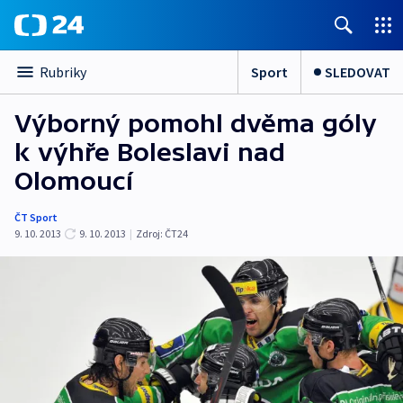
Sport
SLEDOVAT
Rubriky
Výborný pomohl dvěma góly
k výhře Boleslavi nad
Olomoucí
ČT Sport
9. 10. 2013
9. 10. 2013
|
Zdroj:
ČT24