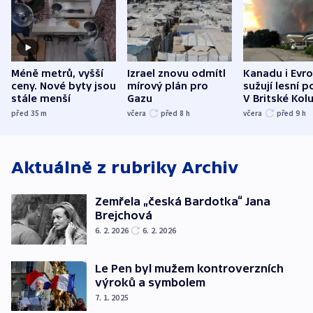
Méně metrů, vyšší
Izrael znovu odmítl
Kanadu i Evro
ceny. Nové byty jsou
mírový plán pro
sužují lesní p
stále menší
Gazu
V Britské Kol
evakuovali tis
před 35
m
včera
před 8
h
včera
před 9
h
Aktuálně z rubriky
Archiv
Zemřela „česká Bardotka“ Jana
Brejchová
6. 2. 2026
6. 2. 2026
Le Pen byl mužem kontroverzních
výroků a symbolem
7. 1. 2025