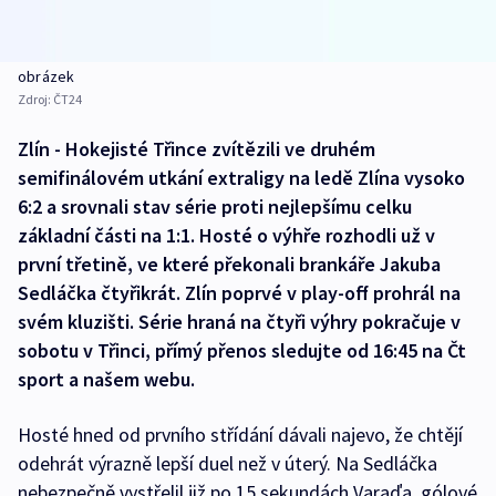
obrázek
Zdroj:
ČT24
Zlín - Hokejisté Třince zvítězili ve druhém
semifinálovém utkání extraligy na ledě Zlína vysoko
6:2 a srovnali stav série proti nejlepšímu celku
základní části na 1:1. Hosté o výhře rozhodli už v
první třetině, ve které překonali brankáře Jakuba
Sedláčka čtyřikrát. Zlín poprvé v play-off prohrál na
svém kluzišti. Série hraná na čtyři výhry pokračuje v
sobotu v Třinci, přímý přenos sledujte od 16:45 na Čt
sport a našem webu.
Hosté hned od prvního střídání dávali najevo, že chtějí
odehrát výrazně lepší duel než v úterý. Na Sedláčka
nebezpečně vystřelil již po 15 sekundách Varaďa, gólové