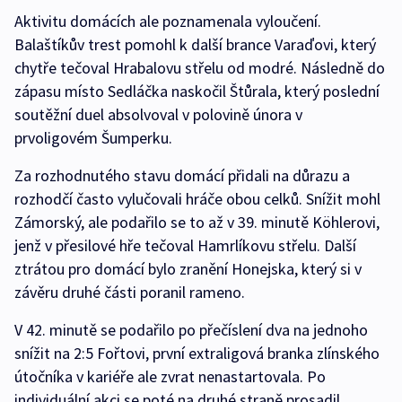
Aktivitu domácích ale poznamenala vyloučení.
Balaštíkův trest pomohl k další brance Varaďovi, který
chytře tečoval Hrabalovu střelu od modré. Následně do
zápasu místo Sedláčka naskočil Štůrala, který poslední
soutěžní duel absolvoval v polovině února v
prvoligovém Šumperku.
Za rozhodnutého stavu domácí přidali na důrazu a
rozhodčí často vylučovali hráče obou celků. Snížit mohl
Zámorský, ale podařilo se to až v 39. minutě Köhlerovi,
jenž v přesilové hře tečoval Hamrlíkovu střelu. Další
ztrátou pro domácí bylo zranění Honejska, který si v
závěru druhé části poranil rameno.
V 42. minutě se podařilo po přečíslení dva na jednoho
snížit na 2:5 Fořtovi, první extraligová branka zlínského
útočníka v kariéře ale zvrat nenastartovala. Po
individuální akci se poté na druhé straně prosadil