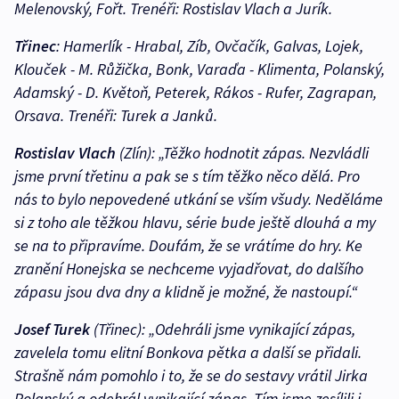
Melenovský, Fořt. Trenéři: Rostislav Vlach a Jurík.
Třinec
: Hamerlík - Hrabal, Zíb, Ovčačík, Galvas, Lojek,
Klouček - M. Růžička, Bonk, Varaďa - Klimenta, Polanský,
Adamský - D. Květoň, Peterek, Rákos - Rufer, Zagrapan,
Orsava. Trenéři: Turek a Janků.
Rostislav Vlach
(Zlín): „Těžko hodnotit zápas. Nezvládli
jsme první třetinu a pak se s tím těžko něco dělá. Pro
nás to bylo nepovedené utkání se vším všudy. Neděláme
si z toho ale těžkou hlavu, série bude ještě dlouhá a my
se na to připravíme. Doufám, že se vrátíme do hry. Ke
zranění Honejska se nechceme vyjadřovat, do dalšího
zápasu jsou dva dny a klidně je možné, že nastoupí.“
Josef Turek
(Třinec): „Odehráli jsme vynikající zápas,
zavelela tomu elitní Bonkova pětka a další se přidali.
Strašně nám pomohlo i to, že se do sestavy vrátil Jirka
Polanský a odehrál vynikající zápas. Tím jsme zesílili i