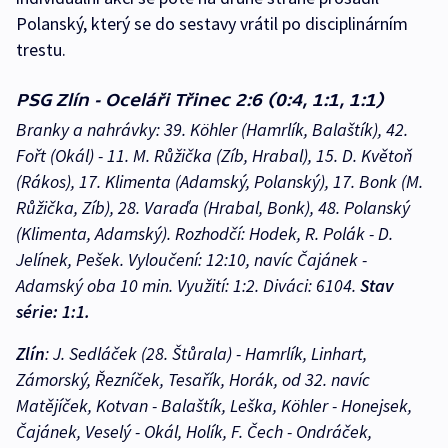
Polanský, který se do sestavy vrátil po disciplinárním
trestu.
PSG Zlín - Oceláři Třinec 2:6 (0:4, 1:1, 1:1)
Branky a nahrávky: 39. Köhler (Hamrlík, Balaštík), 42.
Fořt (Okál) - 11. M. Růžička (Zíb, Hrabal), 15. D. Květoň
(Rákos), 17. Klimenta (Adamský, Polanský), 17. Bonk (M.
Růžička, Zíb), 28. Varaďa (Hrabal, Bonk), 48. Polanský
(Klimenta, Adamský). Rozhodčí: Hodek, R. Polák - D.
Jelínek, Pešek. Vyloučení: 12:10, navíc Čajánek -
Adamský oba 10 min. Využití: 1:2. Diváci: 6104.
Stav
série: 1:1.
Zlín
: J. Sedláček (28. Štůrala) - Hamrlík, Linhart,
Zámorský, Řezníček, Tesařík, Horák, od 32. navíc
Matějíček, Kotvan - Balaštík, Leška, Köhler - Honejsek,
Čajánek, Veselý - Okál, Holík, F. Čech - Ondráček,