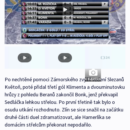
Po nechtěné pomoci Zámorského zvýšil vedení Slezanů
+ 8 dalších
Květoň, poté přidal třetí gól Klimenta a dvouminutovku
hrůzy z pohledu Beranů zakončil Bonk, jenž překvapil
Sedláčka lehkou střelou. Po první třetině tak bylo o
osudu utkání rozhodnuto. Zlín se sice snažil na začátku
druhé části duel zdramatizovat, ale Hamerlíka se
domácím střelcům překonat nepodařilo.