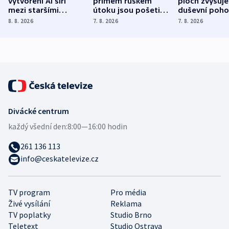
vytvoření AI šíří
přímém ruském
ploch zvyšuje
mezi staršími
útoku jsou pošetilé,
duševní poho
Poláky nebezpečné
míní estonský
ukázala
8. 8. 2026
7. 8. 2026
7. 8. 2026
zdravotní rady
bezpečnostní
mezinárodní 
expert
Divácké centrum
každý všední den:
8:00—16:00 hodin
261 136 113
info@ceskatelevize.cz
TV program
Pro média
Živé vysílání
Reklama
TV poplatky
Studio Brno
Teletext
Studio Ostrava