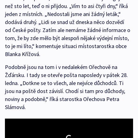
než sto let, teď o ni přijdou. „Vím to asi čtyři dny,“ říká
jeden z místních. „Nedostali jsme ani žádný leták,“
dodává druhý. „Lidi se snad už dneska něco dozvědí
od České pošty. Zatím ale nemáme žádné informace o
tom, že by zde mělo být alespoň nějaké výdejní místo,
to je mi líto,“ komentuje situaci místostarostka obce
Blanka Křížová.
Podobně jsou na tom i v nedalekém Ořechově na
Žďársku. I tady se otevře pošta naposledy v pátek 28.
ledna. „Dotkne se to všech, ale nejvíce důchodců. Ti
jsou na poště dost závislí. Chodí si tam pro důchody,
noviny a podobně,“ říká starostka Ořechova Petra
Slámová.