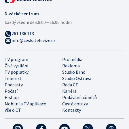
Divácké centrum
každý všední den:
8:00—16:00 hodin
261 136 113
info@ceskatelevize.cz
TV program
Pro média
Živé vysílání
Reklama
TV poplatky
Studio Brno
Teletext
Studio Ostrava
Podcasty
Rada ČT
Počasí
Kariéra
E-shop
Podávání námětů
Mobilní a TV aplikace
Časté dotazy
Vše o ČT
Kontakty