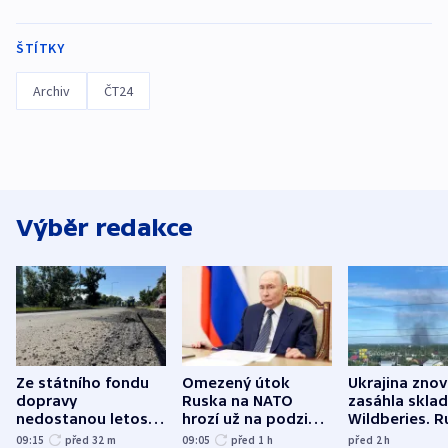
ŠTÍTKY
Archiv
ČT24
Výběr redakce
Ze státního fondu
Omezený útok
Ukrajina zno
dopravy
Ruska na NATO
zasáhla skla
nedostanou letos
hrozí už na podzim,
Wildberies. 
kraje na silnice ani
varují tajné služby
útočili v Cha
09:15
před 32
m
09:05
před 1
h
před 2
h