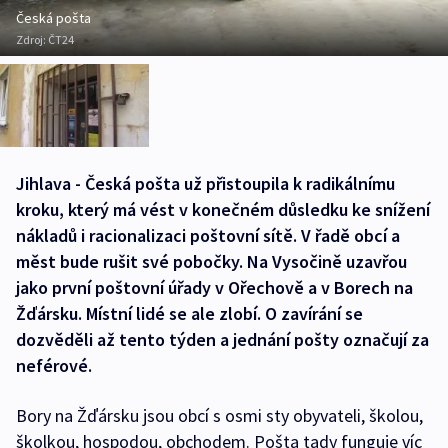
Česká pošta
Zdroj:
ČT24
Jihlava - Česká pošta už přistoupila k radikálnímu
kroku, který má vést v konečném důsledku ke snížení
nákladů i racionalizaci poštovní sítě. V řadě obcí a
měst bude rušit své pobočky. Na Vysočině uzavřou
jako první poštovní úřady v Ořechově a v Borech na
Žďársku. Místní lidé se ale zlobí. O zavírání se
dozvěděli až tento týden a jednání pošty označují za
neférové.
Bory na Žďársku jsou obcí s osmi sty obyvateli, školou,
školkou, hospodou, obchodem. Pošta tady funguje víc