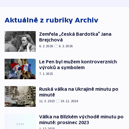
korunu, řekl Půta
USA
oblasti
Aktuálně z rubriky
Archiv
Zemřela „česká Bardotka“ Jana
Brejchová
6. 2. 2026
6. 2. 2026
Le Pen byl mužem kontroverzních
výroků a symbolem
7. 1. 2025
Ruská válka na Ukrajině minutu po
minutě
11. 5. 2023
19. 11. 2024
Válka na Blízkém východě minutu po
minutě: prosinec 2023
1. 12. 2023