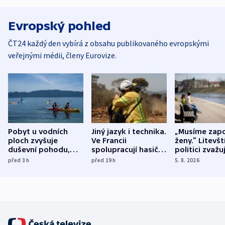
Evropský pohled
ČT24 každý den vybírá z obsahu publikovaného evropskými
veřejnými médii, členy Eurovize.
Pobyt u vodních
Jiný jazyk i technika.
„Musíme zapo
ploch zvyšuje
Ve Francii
ženy.“ Litevšt
duševní pohodu,
spolupracují hasiči z
politici zvažuj
ukázala
různých zemí
dohodu o
před 3
h
před 19
h
5. 8. 2026
mezinárodní studie
demografii