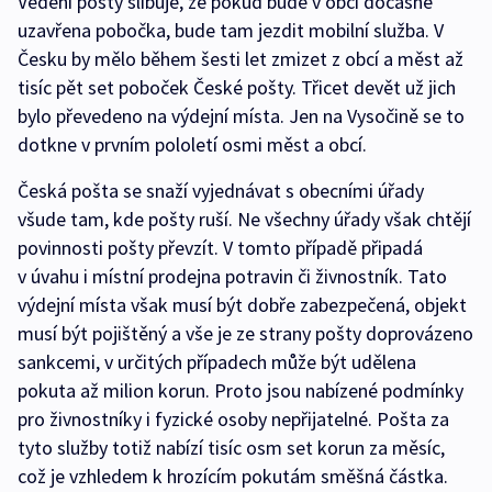
Vedení pošty slibuje, že pokud bude v obci dočasně
uzavřena pobočka, bude tam jezdit mobilní služba. V
Česku by mělo během šesti let zmizet z obcí a měst až
tisíc pět set poboček České pošty. Třicet devět už jich
bylo převedeno na výdejní místa. Jen na Vysočině se to
dotkne v prvním pololetí osmi měst a obcí.
Česká pošta se snaží vyjednávat s obecními úřady
všude tam, kde pošty ruší. Ne všechny úřady však chtějí
povinnosti pošty převzít. V tomto případě připadá
v úvahu i místní prodejna potravin či živnostník. Tato
výdejní místa však musí být dobře zabezpečená, objekt
musí být pojištěný a vše je ze strany pošty doprovázeno
sankcemi, v určitých případech může být udělena
pokuta až milion korun. Proto jsou nabízené podmínky
pro živnostníky i fyzické osoby nepřijatelné. Pošta za
tyto služby totiž nabízí tisíc osm set korun za měsíc,
což je vzhledem k hrozícím pokutám směšná částka.