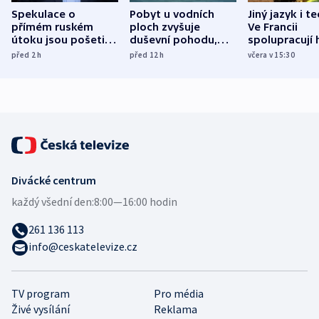
Spekulace o
Pobyt u vodních
Jiný jazyk i t
přímém ruském
ploch zvyšuje
Ve Francii
útoku jsou pošetilé,
duševní pohodu,
spolupracují h
míní estonský
ukázala
různých zemí
před 2
h
před 12
h
včera v 15:30
bezpečnostní
mezinárodní studie
expert
Divácké centrum
každý všední den:
8:00—16:00 hodin
261 136 113
info@ceskatelevize.cz
TV program
Pro média
Živé vysílání
Reklama