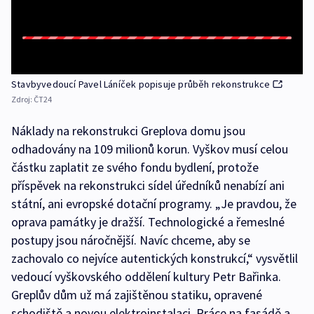
Stavbyvedoucí Pavel Láníček popisuje průběh rekonstrukce
Zdroj:
ČT24
Náklady na rekonstrukci Greplova domu jsou
odhadovány na 109 milionů korun. Vyškov musí celou
částku zaplatit ze svého fondu bydlení, protože
příspěvek na rekonstrukci sídel úředníků nenabízí ani
státní, ani evropské dotační programy. „Je pravdou, že
oprava památky je dražší. Technologické a řemeslné
postupy jsou náročnější. Navíc chceme, aby se
zachovalo co nejvíce autentických konstrukcí,“ vysvětlil
vedoucí vyškovského oddělení kultury Petr Bařinka.
Greplův dům už má zajištěnou statiku, opravené
schodiště a novou elektroinstalaci. Práce na fasádě a