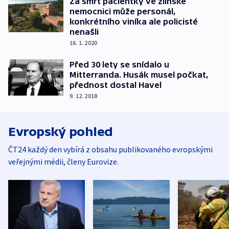
Za smrt pacientky ve zlínské
nemocnici může personál,
konkrétního viníka ale policisté
nenašli
16. 1. 2020
Před 30 lety se snídalo u
Mitterranda. Husák musel počkat,
přednost dostal Havel
9. 12. 2018
Evropský pohled
ČT24 každý den vybírá z obsahu publikovaného evropskými
veřejnými médii, členy Eurovize.