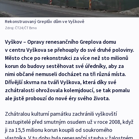
Rekonstruovaný Greplův dům ve Vyškově
Zdroj:
ČT24/ČT Brno
Vyškov – Opravy renesančního Greplova domu
v centru Vyškova se přehouply do své druhé poloviny.
Město chce po rekonstrukci za více než sto milionů
korun do budovy sestěhovat své úředníky, aby za
nimi občané nemuseli docházet na tři různá místa.
Dřívější skvrna na tváři Vyškova, která díky své
zchátralosti ohrožovala kolemjdoucí, se tak pomalu
ale jistě probouzí do nové éry svého života.
Zchátralou kulturní památku zachránili vyškovští
zastupitelé před smutným osudem už v roce 2008, když
ji za 15,5 milionu korun koupili od soukromého
vlastníka. V tu dobu byla renesanční stavba v žalostném