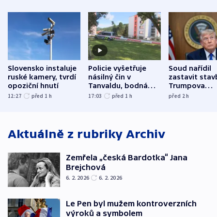
Slovensko instaluje
Policie vyšetřuje
Soud nařídil
ruské kamery, tvrdí
násilný čin v
zastavit stav
opoziční hnutí
Tanvaldu, bodná
Trumpova
zranění při něm
tanečního sá
12:27
před 1
h
17:03
před 1
h
před 2
h
utrpěli tři lidé
Aktuálně z rubriky
Archiv
Zemřela „česká Bardotka“ Jana
Brejchová
6. 2. 2026
6. 2. 2026
Le Pen byl mužem kontroverzních
výroků a symbolem