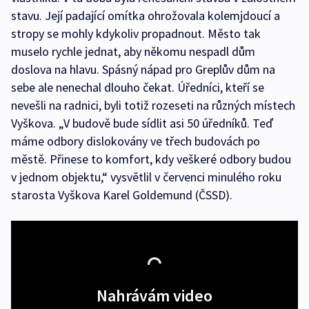
stavu. Její padající omítka ohrožovala kolemjdoucí a
stropy se mohly kdykoliv propadnout. Město tak
muselo rychle jednat, aby někomu nespadl dům
doslova na hlavu. Spásný nápad pro Greplův dům na
sebe ale nenechal dlouho čekat. Úředníci, kteří se
nevešli na radnici, byli totiž rozeseti na různých místech
Vyškova. „V budově bude sídlit asi 50 úředníků. Teď
máme odbory dislokovány ve třech budovách po
městě. Přinese to komfort, kdy veškeré odbory budou
v jednom objektu,“ vysvětlil v červenci minulého roku
starosta Vyškova Karel Goldemund (ČSSD).
Nahrávám video