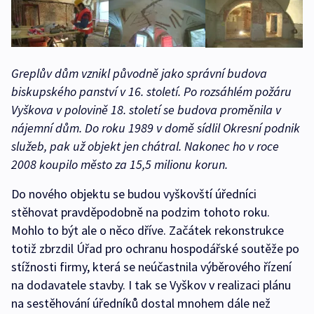
Greplův dům vznikl původně jako správní budova
biskupského panství v 16. století. Po rozsáhlém požáru
Vyškova v polovině 18. století se budova proměnila v
nájemní dům. Do roku 1989 v domě sídlil Okresní podnik
služeb, pak už objekt jen chátral. Nakonec ho v roce
2008 koupilo město za 15,5 milionu korun.
Do nového objektu se budou vyškovští úředníci
stěhovat pravděpodobně na podzim tohoto roku.
Mohlo to být ale o něco dříve. Začátek rekonstrukce
totiž zbrzdil Úřad pro ochranu hospodářské soutěže po
stížnosti firmy, která se neúčastnila výběrového řízení
na dodavatele stavby. I tak se Vyškov v realizaci plánu
na sestěhování úředníků dostal mnohem dále než