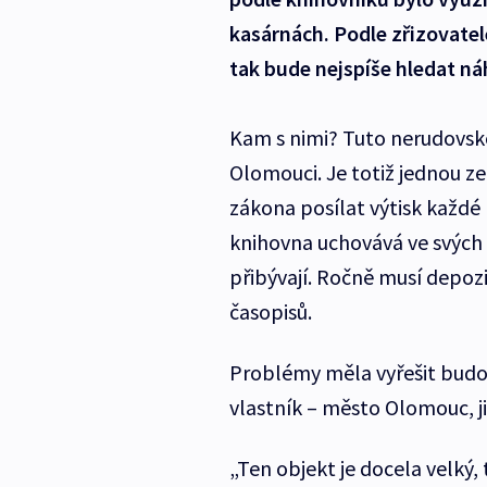
kasárnách. Podle zřizovatele
tak bude nejspíše hledat ná
Kam s nimi? Tuto nerudovsk
Olomouci. Je totiž jednou ze 
zákona posílat výtisk každé 
knihovna uchovává ve svých
přibývají. Ročně musí depoz
časopisů.
Problémy měla vyřešit budov
vlastník – město Olomouc, ji
„Ten objekt je docela velký, 