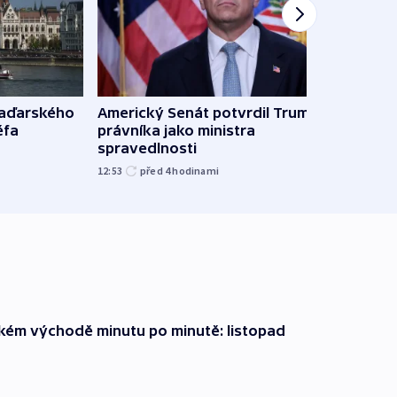
maďarského
Americký Senát potvrdil Trumpova
Ruský
éfa
právníka jako ministra
čtyři 
spravedlnosti
08:20
12:53
před 4
hodinami
zkém východě minutu po minutě: listopad