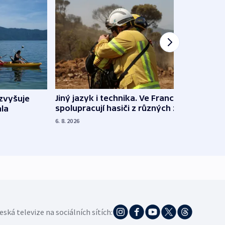
Jiný jazyk i technika. Ve Francii
zvyšuje
„Musí
spolupracují hasiči z různých zemí
la
polit
demo
6. 8. 2026
5. 8. 20
eská televize na sociálních sítích: