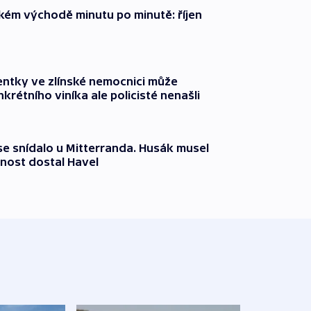
zkém východě minutu po minutě: říjen
entky ve zlínské nemocnici může
krétního viníka ale policisté nenašli
 se snídalo u Mitterranda. Husák musel
nost dostal Havel