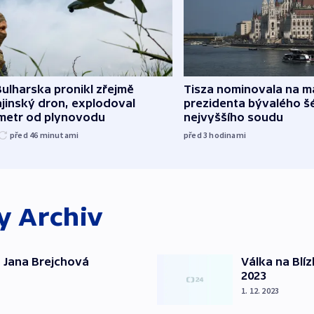
ulharska pronikl zřejmě
Tisza nominovala na 
jinský dron, explodoval
prezidenta bývalého š
ometr od plynovodu
nejvyššího soudu
před 46
minutami
před 3
hodinami
ky
Archiv
 Jana Brejchová
Válka na Blí
2023
1. 12. 2023