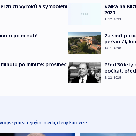
verzních výroků a symbolem
Válka na Blí
2023
1. 12. 2023
inutu po minutě
Za smrt paci
personál, kon
16. 1. 2020
 minutu po minutě: prosinec
Před 30 lety
počkat, před
9. 12. 2018
vropskými veřejnými médii, členy Eurovize.