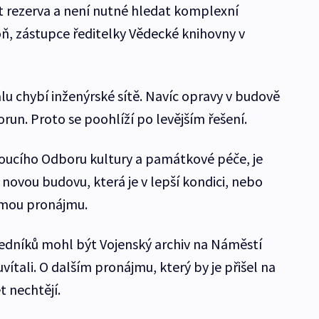
et rezerva a není nutné hledat komplexní
oň, zástupce ředitelky Vědecké knihovny v
lu chybí inženýrské sítě. Navíc opravy v budově
orun. Proto se poohlíží po levějším řešení.
doucího Odboru kultury a památkové péče, je
t novou budovu, která je v lepší kondici, nebo
rmou pronájmu.
ředníků mohl být Vojenský archiv na Náměstí
vítali. O dalším pronájmu, který by je přišel na
t nechtějí.