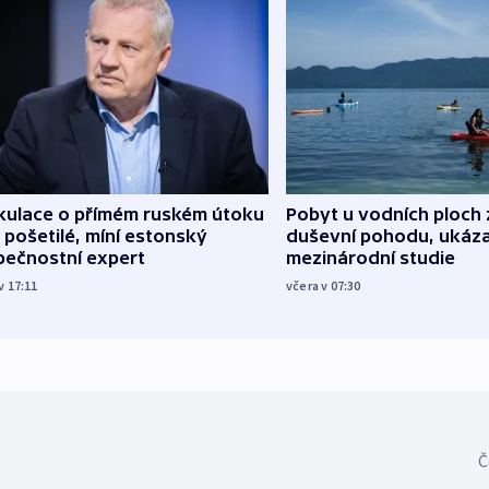
kulace o přímém ruském útoku
Pobyt u vodních ploch 
 pošetilé, míní estonský
duševní pohodu, ukáza
pečnostní expert
mezinárodní studie
v 17:11
včera v 07:30
Č