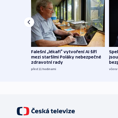
Falešní „lékaři“ vytvoření AI šíří
Spe
mezi staršími Poláky nebezpečné
jsou
zdravotní rady
bez
před 11
hodinami
včera 