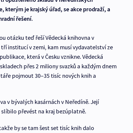
, kterým je krajský úřad, se akce prodraží, a
hradní řešení.
ou otázku teď řeší Vědecká knihovna v
tří institucí v zemi, kam musí vydavatelství ze
publikace, která v Česku vznikne. Vědecká
 skladech přes 2 miliony svazků a každým dnem
itáře pojmout 30–35 tisíc nových knih a
a v bývalých kasárnách v Neředíně. Její
 slíbilo převést na kraj bezúplatně.
takže by se tam šest set tisíc knih dalo