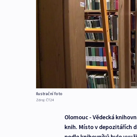
Ilustrační foto
Zdroj:
ČT24
Olomouc - Vědecká knihovna
knih. Místo v depozitářích 
podle knihovníků bylo využ