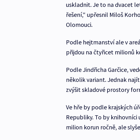
uskladnit. Je to na dvacet l
řešení,“ upřesnil Miloš Korh
Olomouci.
Podle hejtmanství ale v areá
přijdou na čtyřicet milionů k
Podle Jindřicha Garčice, ve
několik variant. Jednak nají
zvýšit skladové prostory fo
Ve hře by podle krajských ú
Republiky. To by knihovníci u
milion korun ročně, ale slyše