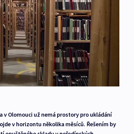
 v Olomouci už nemá prostory pro ukládání
dojde v horizontu několika měsíců. Řešením by
ití opuštěného skladu v neředínských