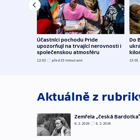
Účastníci pochodu Pride
Do B
upozorňují na trvající nerovnosti i
ukra
společenskou atmosféru
kil
12:02
před 33
minutami
13:05
Aktuálně z rubri
Zemřela „česká Bardotka“
6. 2. 2026
6. 2. 2026