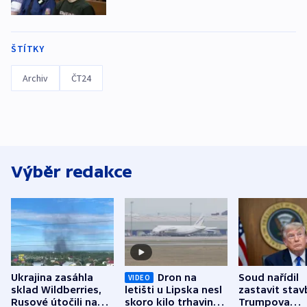
ŠTÍTKY
Archiv
ČT24
Výběr redakce
Ukrajina zasáhla
Dron na
Soud nařídil
VIDEO
sklad Wildberries,
letišti u Lipska nesl
zastavit stav
Rusové útočili na
skoro kilo trhaviny,
Trumpova