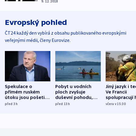
9. 12. 2018
Evropský pohled
ČT24 každý den vybírá z obsahu publikovaného evropskými
veřejnými médii, členy Eurovize.
Spekulace o
Pobyt u vodních
Jiný jazyk i t
přímém ruském
ploch zvyšuje
Ve Francii
útoku jsou pošetilé,
duševní pohodu,
spolupracují h
míní estonský
ukázala
různých zemí
před 3
h
před 13
h
včera v 15:30
bezpečnostní
mezinárodní studie
expert