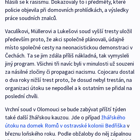
hlásili se k rasismu. Dokazovaly to i předměty, které
policie objevila při domovních prohlídkách, a výsledky
práce soudních znalců.
Vaculíkovi, Müllerovi a Lukešovi soud vyšší tresty uložil
především proto, že akci společně plánovali, údajně
místo společné cesty na neonacistickou demonstraci v
Čechách. Ta se jim zdála příliš nákladná, tak vymysleli
jiný program. Všichni tři navíc byli v minulosti už souzeni
za násilné zločiny či propagaci nacismu. Cojocaru dostal
o dva roky nižší trest proto, že dosud nebyl trestán, na
organizaci útoku se nepodílel a k ostatním se přidal na
poslední chvíli.
Vrchní soud v Olomouci se bude zabývat příští týden
také další žhářskou kauzou. Jde o případ
žhářského
útoku na domek Romů v ostravské kolonii Bedřiška
v
březnu loňského roku. Podle obžaloby do něj zápalnou