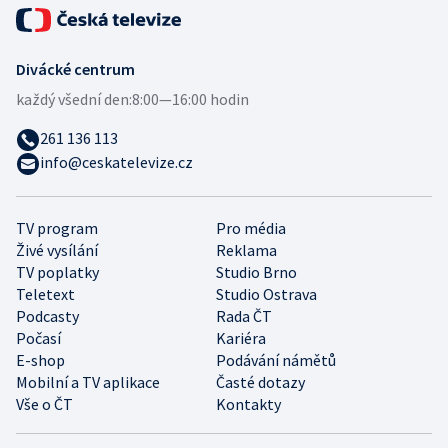
Divácké centrum
každý všední den:
8:00—16:00 hodin
261 136 113
info@ceskatelevize.cz
TV program
Pro média
Živé vysílání
Reklama
TV poplatky
Studio Brno
Teletext
Studio Ostrava
Podcasty
Rada ČT
Počasí
Kariéra
E-shop
Podávání námětů
Mobilní a TV aplikace
Časté dotazy
Vše o ČT
Kontakty