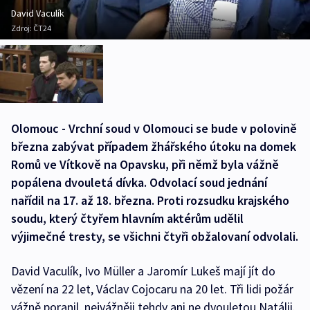
David Vaculík
Zdroj:
ČT24
Olomouc - Vrchní soud v Olomouci se bude v polovině
března zabývat případem žhářského útoku na domek
Romů ve Vítkově na Opavsku, při němž byla vážně
popálena dvouletá dívka. Odvolací soud jednání
nařídil na 17. až 18. března. Proti rozsudku krajského
soudu, který čtyřem hlavním aktérům udělil
výjimečné tresty, se všichni čtyři obžalovaní odvolali.
David Vaculík, Ivo Müller a Jaromír Lukeš mají jít do
vězení na 22 let, Václav Cojocaru na 20 let. Tři lidi požár
vážně poranil, nejvážněji tehdy ani ne dvouletou Natálii.