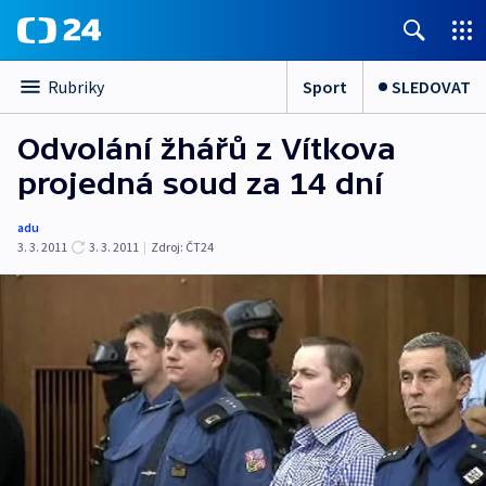
Sport
SLEDOVAT
Rubriky
Odvolání žhářů z Vítkova
projedná soud za 14 dní
adu
3. 3. 2011
3. 3. 2011
|
Zdroj:
ČT24