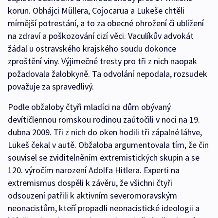
korun. Obhájci Müllera, Cojocarua a Lukeše chtěli
mírnější potrestání, a to za obecné ohrožení či ublížení
na zdraví a poškozování cizí věci. Vaculíkův advokát
žádal u ostravského krajského soudu dokonce
zproštění viny. Výjimečné tresty pro tři z nich naopak
požadovala žalobkyně. Ta odvolání nepodala, rozsudek
považuje za spravedlivý.
Podle obžaloby čtyři mladíci na dům obývaný
devítičlennou romskou rodinou zaútočili v noci na 19.
dubna 2009. Tři z nich do oken hodili tři zápalné láhve,
Lukeš čekal v autě. Obžaloba argumentovala tím, že čin
souvisel se zviditelněním extremistických skupin a se
120. výročím narození Adolfa Hitlera. Experti na
extremismus dospěli k závěru, že všichni čtyři
odsouzení patřili k aktivním severomoravským
neonacistům, kteří propadli neonacistické ideologii a