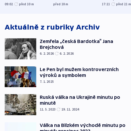
trh, hasiče či
indicie ukazují na
tanečního sá
09:02
před 10
m
před 18
m
17:21
před 21
stadion
Rusko
Aktuálně z rubriky
Archiv
Zemřela „česká Bardotka“ Jana
Brejchová
6. 2. 2026
6. 2. 2026
Le Pen byl mužem kontroverzních
výroků a symbolem
7. 1. 2025
Ruská válka na Ukrajině minutu po
minutě
11. 5. 2023
19. 11. 2024
Válka na Blízkém východě minutu po
minutě: prosinec 2023