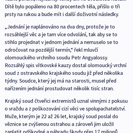
Dítě bylo popáleno na 80 procentech těla, přišlo o tři
prsty na rukou a bude mít i další doživotní následky.
„Jednání je naplánováno na dva dny, protože je to
rozsáhlejší věc a je tam více odvolání, tak aby se to
stihlo projednat v jednom jednání a nemuselo se to
odročovat na pozdější termín,“ řekl mluvčí
olomouckého vrchního soudu Petr Angyalossy.
Rozsáhlý spis vítkovské kauzy dostal olomoucký vrchní
soud z ostravského krajského soudu již před několika
týdny. Soudce, který jej má na starosti, musel před
nařízením jednání prostudovat několik tisíc stran.
Krajský soud čtveřici extremistů uznal vinnými z pokusu
o vraždu a z poškozování cizí věci ve spolupachatelství.
Muže, kterým je 22 až 26 let, krajský soud poslal do
věznice se zvýšenou ostrahou a zároveň jim uložil
zaplatit odškodné a náhradu škody přes 17 milionů