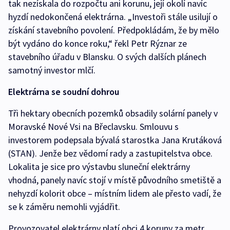
tak nezískala do rozpočtu ani korunu, její okolí navíc
hyzdí nedokončená elektrárna. „Investoři stále usilují o
získání stavebního povolení. Předpokládám, že by mělo
být vydáno do konce roku,“ řekl Petr Rýznar ze
stavebního úřadu v Blansku. O svých dalších plánech
samotný investor mlčí.
Elektrárna se soudní dohrou
Tři hektary obecních pozemků obsadily solární panely v
Moravské Nové Vsi na Břeclavsku. Smlouvu s
investorem podepsala bývalá starostka Jana Krutáková
(STAN). Jenže bez vědomí rady a zastupitelstva obce.
Lokalita je sice pro výstavbu sluneční elektrárny
vhodná, panely navíc stojí v místě původního smetiště a
nehyzdí kolorit obce – místním lidem ale přesto vadí, že
se k záměru nemohli vyjádřit.
Provozovatel elektrárny platí obci 4 koruny za metr