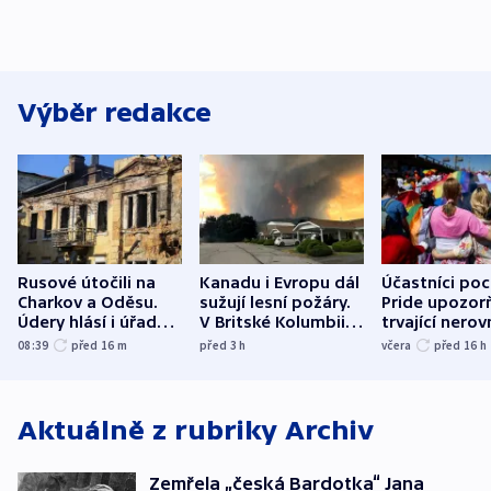
Výběr redakce
Rusové útočili na
Kanadu i Evropu dál
Účastníci po
Charkov a Oděsu.
sužují lesní požáry.
Pride upozorň
Údery hlásí i úřady v
V Britské Kolumbii
trvající nerov
Bělgorodu
evakuovali tisíce lidí
společensko
08:39
před 16
m
před 3
h
včera
před 16
h
atmosféru
Aktuálně z rubriky
Archiv
Zemřela „česká Bardotka“ Jana