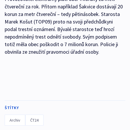
čtvereční za rok. Přitom například Šakvice dostávají 20
korun za metr čtvereční – tedy pětinásobek. Starosta
Marek Košut (TOP09) proto na svoji předchůdkyni
podal trestní oznámení. Bývalé starostce teď hrozí
nepodmíněný trest odnětí svobody. Svým podpisem
totiž měla obec poškodit o 7 milionů korun. Policie ji
obvinila ze zneužití pravomoci úřadní osoby.
ŠTÍTKY
Archiv
ČT24