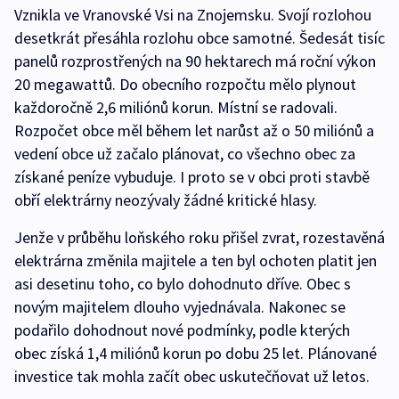
Vznikla ve Vranovské Vsi na Znojemsku. Svojí rozlohou
desetkrát přesáhla rozlohu obce samotné. Šedesát tisíc
panelů rozprostřených na 90 hektarech má roční výkon
20 megawattů. Do obecního rozpočtu mělo plynout
každoročně 2,6 miliónů korun. Místní se radovali.
Rozpočet obce měl během let narůst až o 50 miliónů a
vedení obce už začalo plánovat, co všechno obec za
získané peníze vybuduje. I proto se v obci proti stavbě
obří elektrárny neozývaly žádné kritické hlasy.
Jenže v průběhu loňského roku přišel zvrat, rozestavěná
elektrárna změnila majitele a ten byl ochoten platit jen
asi desetinu toho, co bylo dohodnuto dříve. Obec s
novým majitelem dlouho vyjednávala. Nakonec se
podařilo dohodnout nové podmínky, podle kterých
obec získá 1,4 miliónů korun po dobu 25 let. Plánované
investice tak mohla začít obec uskutečňovat už letos.