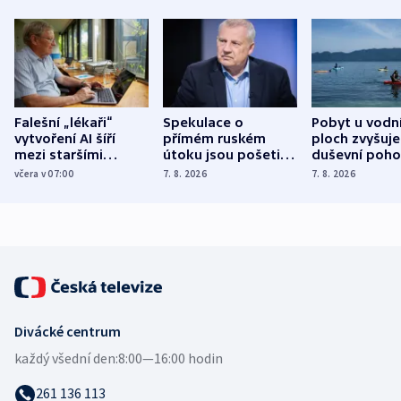
Falešní „lékaři“
Spekulace o
Pobyt u vodn
vytvoření AI šíří
přímém ruském
ploch zvyšuje
mezi staršími
útoku jsou pošetilé,
duševní poho
Poláky nebezpečné
míní estonský
ukázala
včera v 07:00
7. 8. 2026
7. 8. 2026
zdravotní rady
bezpečnostní
mezinárodní 
expert
Divácké centrum
každý všední den:
8:00—16:00 hodin
261 136 113