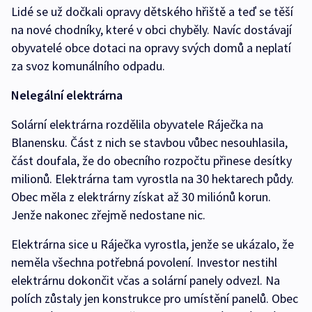
Lidé se už dočkali opravy dětského hřiště a teď se těší
na nové chodníky, které v obci chyběly. Navíc dostávají
obyvatelé obce dotaci na opravy svých domů a neplatí
za svoz komunálního odpadu.
Nelegální elektrárna
Solární elektrárna rozdělila obyvatele Ráječka na
Blanensku. Část z nich se stavbou vůbec nesouhlasila,
část doufala, že do obecního rozpočtu přinese desítky
milionů. Elektrárna tam vyrostla na 30 hektarech půdy.
Obec měla z elektrárny získat až 30 miliónů korun.
Jenže nakonec zřejmě nedostane nic.
Elektrárna sice u Ráječka vyrostla, jenže se ukázalo, že
neměla všechna potřebná povolení. Investor nestihl
elektrárnu dokončit včas a solární panely odvezl. Na
polích zůstaly jen konstrukce pro umístění panelů. Obec