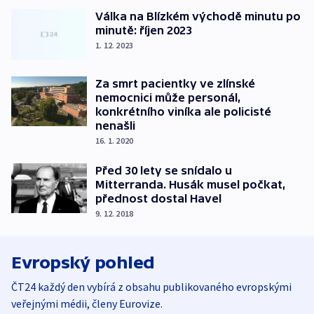
Válka na Blízkém východě minutu po
minutě: říjen 2023
1. 12. 2023
Za smrt pacientky ve zlínské
nemocnici může personál,
konkrétního viníka ale policisté
nenašli
16. 1. 2020
Před 30 lety se snídalo u
Mitterranda. Husák musel počkat,
přednost dostal Havel
9. 12. 2018
Evropský pohled
ČT24 každý den vybírá z obsahu publikovaného evropskými
veřejnými médii, členy Eurovize.