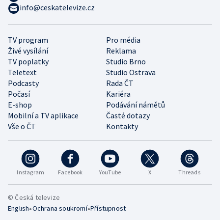
info@ceskatelevize.cz
TV program
Pro média
Živé vysílání
Reklama
TV poplatky
Studio Brno
Teletext
Studio Ostrava
Podcasty
Rada ČT
Počasí
Kariéra
E-shop
Podávání námětů
Mobilní a TV aplikace
Časté dotazy
Vše o ČT
Kontakty
Instagram
Facebook
YouTube
X
Threads
© Česká televize
•
•
English
Ochrana soukromí
Přístupnost