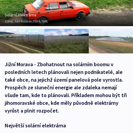
Solární elektrárna
Zdroj:
Ján Krošlák/ISIFA/SME
Jižní Morava - Zbohatnout na solárním boomu v
posledních letech plánovali nejen podnikatelé, ale
také obce, na jejichž území panelová pole vyrostla.
Prospěch ze sluneční energie ale zdaleka nemají
všude tam, kde to plánovali. Příkladem mohou být tři
jihomoravské obce, kde měly původně elektrárny
vyrůst a plnit rozpočet.
Největší solární elektrárna