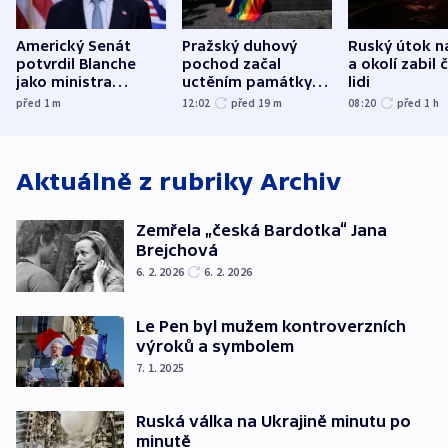
Americký Senát
Pražský duhový
Ruský útok n
potvrdil Blanche
pochod začal
a okolí zabil č
jako ministra
uctěním památky
lidi
spravedlnosti
obětí berlínského
před 1
m
12:02
před 19
m
08:20
před 1
h
útoku
Aktuálně z rubriky
Archiv
Zemřela „česká Bardotka“ Jana
Brejchová
6. 2. 2026
6. 2. 2026
Le Pen byl mužem kontroverzních
výroků a symbolem
7. 1. 2025
Ruská válka na Ukrajině minutu po
minutě