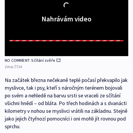
Nahrávám video
NO COMMENT: Sčítání zvěře
Zdroj:
ČT24
Na začátek března nečekaně teplé počasí překvapilo jak
myslivce, tak i psy, kteří s náročným terénem bojovali
po svém a nehledě na barvu srsti se vraceli ze sčítání
všichni hnědí – od bláta. Po třech hodinách a s dvanácti
kilometry v nohou se myslivci vrátili na základnu. Stejně
jako jejich čtyřnozí pomocníci i oni mohli jít rovnou pod
sprchu.