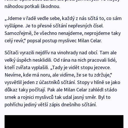
náhodou potkali škodnou.
„Jdeme v řadě vedle sebe, každý z nás sčítá to, co sám
vyšlápne. Je to přesné sčítání nepřesných čísel.
Samozřejmě, že všechno nenajdeme, neprojdeme taky
celý revír,“ popsal postup myslivec Milan Celar.
Sčítači vyrazili nejdřív na vinohrady nad obcí. Tam ale
velký úspěch nesklidili. Od rána na nich pracovali lidé,
kteří zvířata vyplašili. „Tady je vidět stopu jezevce.
Nevíme, kde má noru, ale vidíme, že se tu zdržuje,“
vysvětlil jeden z účastníků sčítání. Stopy v hlíně se jako
důkaz taky počítají. Pak ale Milan Celar zahlédl stádo
srnek a rojnici myslivců tak udal jasný směr. Byl to
pohříchu jediný větší zápis dnešního sčítání.