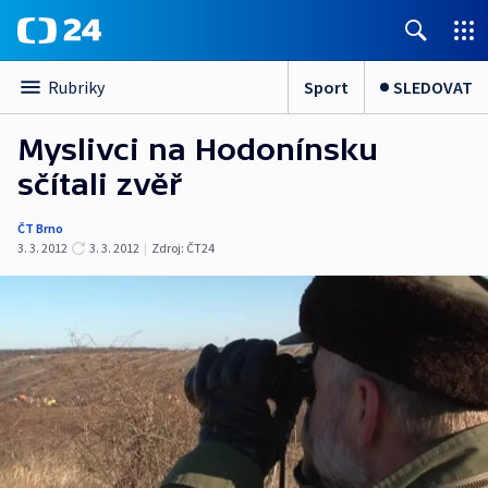
Sport
SLEDOVAT
Rubriky
Myslivci na Hodonínsku
sčítali zvěř
ČT Brno
3. 3. 2012
3. 3. 2012
|
Zdroj:
ČT24