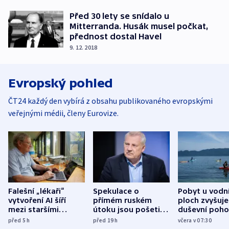
Před 30 lety se snídalo u
Mitterranda. Husák musel počkat,
přednost dostal Havel
9. 12. 2018
Evropský pohled
ČT24 každý den vybírá z obsahu publikovaného evropskými
veřejnými médii, členy Eurovize.
Falešní „lékaři“
Spekulace o
Pobyt u vodn
vytvoření AI šíří
přímém ruském
ploch zvyšuje
mezi staršími
útoku jsou pošetilé,
duševní poho
Poláky nebezpečné
míní estonský
ukázala
před 5
h
před 19
h
včera v 07:30
zdravotní rady
bezpečnostní
mezinárodní 