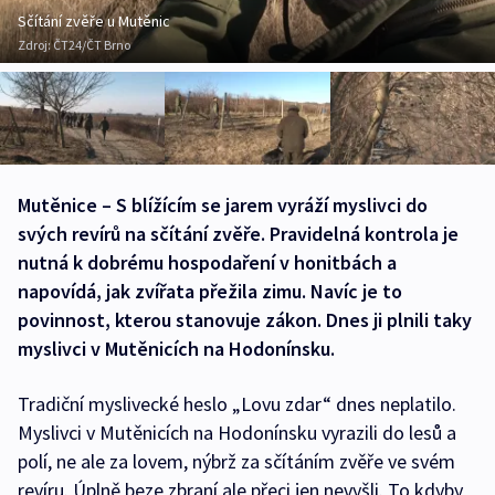
Sčítání zvěře u Mutěnic
Zdroj:
ČT24/ČT Brno
Mutěnice – S blížícím se jarem vyráží myslivci do
svých revírů na sčítání zvěře. Pravidelná kontrola je
nutná k dobrému hospodaření v honitbách a
napovídá, jak zvířata přežila zimu. Navíc je to
povinnost, kterou stanovuje zákon. Dnes ji plnili taky
myslivci v Mutěnicích na Hodonínsku.
Tradiční myslivecké heslo „Lovu zdar“ dnes neplatilo.
Myslivci v Mutěnicích na Hodonínsku vyrazili do lesů a
polí, ne ale za lovem, nýbrž za sčítáním zvěře ve svém
revíru. Úplně beze zbraní ale přeci jen nevyšli. To kdyby