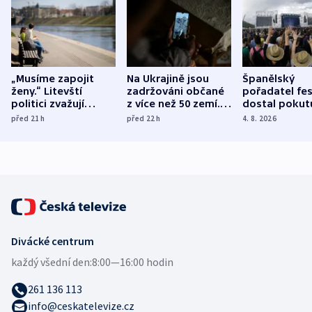
„Musíme zapojit
Na Ukrajině jsou
Španělský
ženy.“ Litevští
zadržováni občané
pořadatel fes
politici zvažují
z více než 50 zemí.
dostal pokut
dohodu o
Bojovali na straně
nekalé prakti
před 21
h
před 22
h
4. 8. 2026
demografii
Ruska
Divácké centrum
každý všední den:
8:00—16:00 hodin
261 136 113
info@ceskatelevize.cz