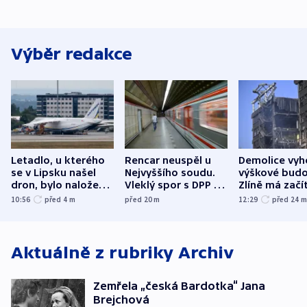
Výběr redakce
Letadlo, u kterého
Rencar neuspěl u
Demolice vyh
se v Lipsku našel
Nejvyššího soudu.
výškové budo
dron, bylo naložené
Vleklý spor s DPP o
Zlíně má začí
municí, píší média
reklamní plochu
odpoledne
10:56
před 4
m
před 20
m
12:29
před 24
končí
Aktuálně z rubriky
Archiv
Zemřela „česká Bardotka“ Jana
Brejchová