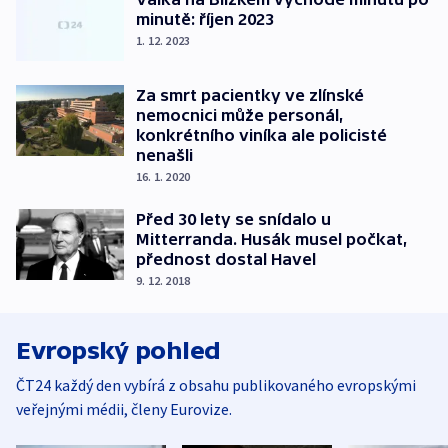
minutě: říjen 2023
1. 12. 2023
Za smrt pacientky ve zlínské
nemocnici může personál,
konkrétního viníka ale policisté
nenašli
16. 1. 2020
Před 30 lety se snídalo u
Mitterranda. Husák musel počkat,
přednost dostal Havel
9. 12. 2018
Evropský pohled
ČT24 každý den vybírá z obsahu publikovaného evropskými
veřejnými médii, členy Eurovize.