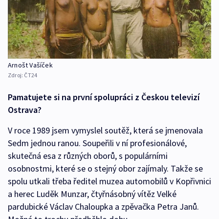
Arnošt Vašíček
Zdroj:
ČT24
Pamatujete si na první spolupráci z Českou televizí
Ostrava?
V roce 1989 jsem vymyslel soutěž, která se jmenovala
Sedm jednou ranou. Soupeřili v ní profesionálové,
skutečná esa z různých oborů, s populárními
osobnostmi, které se o stejný obor zajímaly. Takže se
spolu utkali třeba ředitel muzea automobilů v Kopřivnici
a herec Luděk Munzar, čtyřnásobný vítěz Velké
pardubické Václav Chaloupka a zpěvačka Petra Janů.