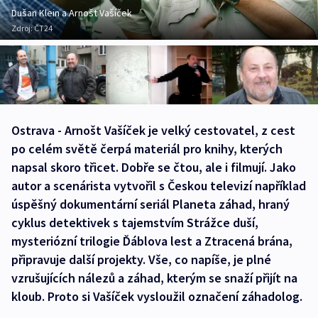
Dušan Klein a Arnošt Vašíček
Zdroj:
ČT24
Ostrava - Arnošt Vašíček je velký cestovatel, z cest
po celém světě čerpá materiál pro knihy, kterých
napsal skoro třicet. Dobře se čtou, ale i filmují. Jako
autor a scenárista vytvořil s Českou televizí například
úspěšný dokumentární seriál Planeta záhad, hraný
cyklus detektivek s tajemstvím Strážce duší,
mysteriózní trilogie Ďáblova lest a Ztracená brána,
připravuje další projekty. Vše, co napíše, je plné
vzrušujících nálezů a záhad, kterým se snaží přijít na
kloub. Proto si Vašíček vysloužil označení záhadolog.