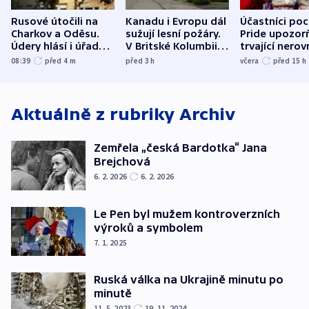
Rusové útočili na
Kanadu i Evropu dál
Účastníci po
Charkov a Oděsu.
sužují lesní požáry.
Pride upozorň
Údery hlásí i úřady v
V Britské Kolumbii
trvající nerov
Bělgorodu
evakuovali tisíce lidí
společensko
08:39
před 4
m
před 3
h
včera
před 15
h
atmosféru
Aktuálně z rubriky
Archiv
Zemřela „česká Bardotka“ Jana
Brejchová
6. 2. 2026
6. 2. 2026
Le Pen byl mužem kontroverzních
výroků a symbolem
7. 1. 2025
Ruská válka na Ukrajině minutu po
minutě
11. 5. 2023
19. 11. 2024