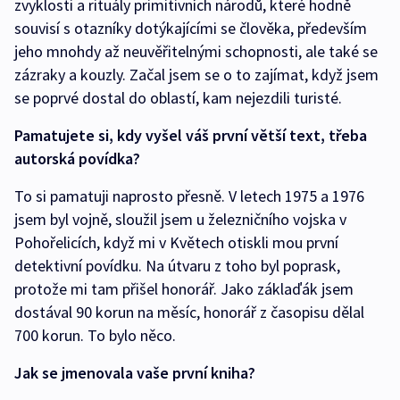
zvyklosti a rituály primitivních národů, které hodně
souvisí s otazníky dotýkajícími se člověka, především
jeho mnohdy až neuvěřitelnými schopnosti, ale také se
zázraky a kouzly. Začal jsem se o to zajímat, když jsem
se poprvé dostal do oblastí, kam nejezdili turisté.
Pamatujete si, kdy vyšel váš první větší text, třeba
autorská povídka?
To si pamatuji naprosto přesně. V letech 1975 a 1976
jsem byl vojně, sloužil jsem u železničního vojska v
Pohořelicích, když mi v Květech otiskli mou první
detektivní povídku. Na útvaru z toho byl poprask,
protože mi tam přišel honorář. Jako záklaďák jsem
dostával 90 korun na měsíc, honorář z časopisu dělal
700 korun. To bylo něco.
Jak se jmenovala vaše první kniha?