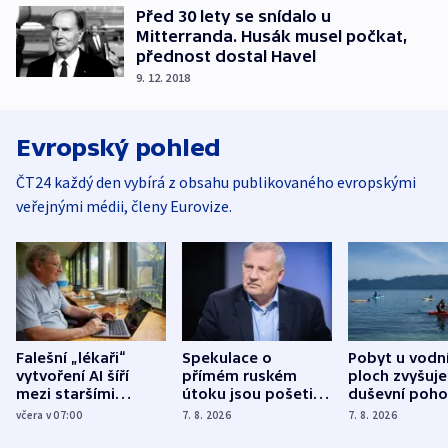
Před 30 lety se snídalo u
Mitterranda. Husák musel počkat,
přednost dostal Havel
9. 12. 2018
Evropský pohled
ČT24 každý den vybírá z obsahu publikovaného evropskými
veřejnými médii, členy Eurovize.
Falešní „lékaři“
Spekulace o
Pobyt u vodn
vytvoření AI šíří
přímém ruském
ploch zvyšuje
mezi staršími
útoku jsou pošetilé,
duševní poho
Poláky nebezpečné
míní estonský
ukázala
včera v 07:00
7. 8. 2026
7. 8. 2026
zdravotní rady
bezpečnostní
mezinárodní 