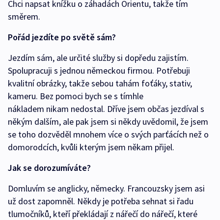
Chci napsat knížku o záhadách Orientu, takže tím
směrem.
Pořád jezdíte po světě sám?
Jezdím sám, ale určité služby si dopředu zajistím.
Spolupracuji s jednou německou firmou. Potřebuji
kvalitní obrázky, takže sebou tahám foťáky, stativ,
kameru. Bez pomoci bych se s tímhle
nákladem nikam nedostal. Dříve jsem občas jezdíval s
někým dalším, ale pak jsem si někdy uvědomil, že jsem
se toho dozvěděl mnohem více o svých parťácích než o
domorodcích, kvůli kterým jsem někam přijel.
Jak se dorozumíváte?
Domluvím se anglicky, německy. Francouzsky jsem asi
už dost zapomněl. Někdy je potřeba sehnat si řadu
tlumočníků, kteří překládají z nářečí do nářečí, které