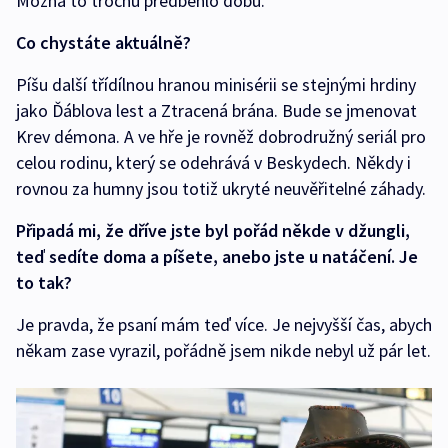
Možná to trochu předběhlo dobu.
Co chystáte aktuálně?
Píšu další třídílnou hranou minisérii se stejnými hrdiny
jako Ďáblova lest a Ztracená brána. Bude se jmenovat
Krev démona. A ve hře je rovněž dobrodružný seriál pro
celou rodinu, který se odehrává v Beskydech. Někdy i
rovnou za humny jsou totiž ukryté neuvěřitelné záhady.
Připadá mi, že dříve jste byl pořád někde v džungli,
teď sedíte doma a píšete, anebo jste u natáčení. Je
to tak?
Je pravda, že psaní mám teď více. Je nejvyšší čas, abych
někam zase vyrazil, pořádně jsem nikde nebyl už pár let.