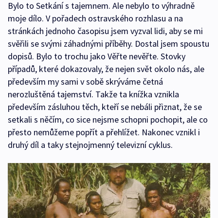
Bylo to Setkání s tajemnem. Ale nebylo to výhradně
moje dílo. V pořadech ostravského rozhlasu a na
stránkách jednoho časopisu jsem vyzval lidi, aby se mi
svěřili se svými záhadnými příběhy. Dostal jsem spoustu
dopisů. Bylo to trochu jako Věřte nevěřte. Stovky
případů, které dokazovaly, že nejen svět okolo nás, ale
především my sami v sobě skrýváme četná
nerozluštěná tajemství. Takže ta knížka vznikla
především zásluhou těch, kteří se nebáli přiznat, že se
setkali s něčím, co sice nejsme schopni pochopit, ale co
přesto nemůžeme popřít a přehlížet. Nakonec vznikl i
druhý díl a taky stejnojmenný televizní cyklus.