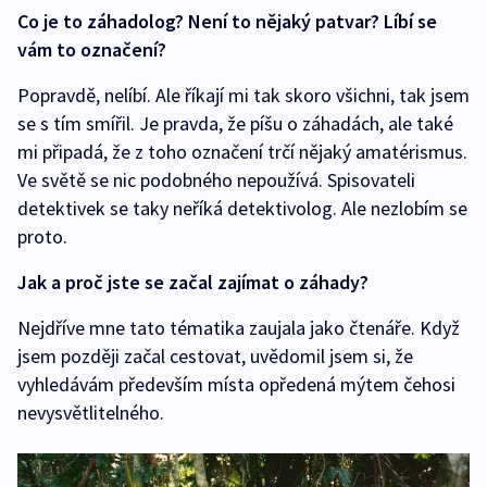
Co je to záhadolog? Není to nějaký patvar? Líbí se
vám to označení?
Popravdě, nelíbí. Ale říkají mi tak skoro všichni, tak jsem
se s tím smířil. Je pravda, že píšu o záhadách, ale také
mi připadá, že z toho označení trčí nějaký amatérismus.
Ve světě se nic podobného nepoužívá. Spisovateli
detektivek se taky neříká detektivolog. Ale nezlobím se
proto.
Jak a proč jste se začal zajímat o záhady?
Nejdříve mne tato tématika zaujala jako čtenáře. Když
jsem později začal cestovat, uvědomil jsem si, že
vyhledávám především místa opředená mýtem čehosi
nevysvětlitelného.