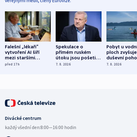
veřejnými médii, členy Eurovize.
Falešní „lékaři“
Spekulace o
Pobyt u vodn
vytvoření AI šíří
přímém ruském
ploch zvyšuje
mezi staršími
útoku jsou pošetilé,
duševní poho
Poláky nebezpečné
míní estonský
ukázala
před 17
h
7. 8. 2026
7. 8. 2026
zdravotní rady
bezpečnostní
mezinárodní 
expert
Divácké centrum
každý všední den:
8:00—16:00 hodin