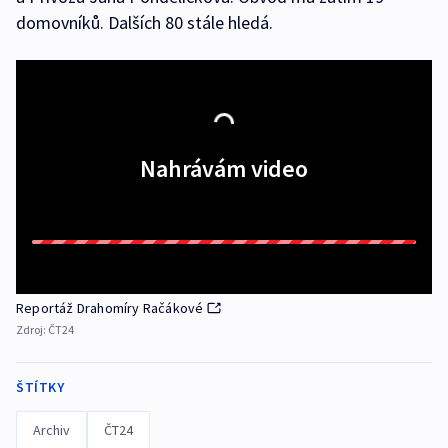
domovníků. Dalších 80 stále hledá.
Nahrávám video
Reportáž Drahomíry Račákové
Zdroj:
ČT24
ŠTÍTKY
Archiv
ČT24