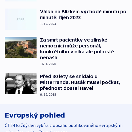
Válka na Blízkém východě minutu po
minutě: říjen 2023
1. 12. 2023
Za smrt pacientky ve zlínské
nemocnici může personál,
konkrétního viníka ale policisté
nenašli
16. 1. 2020
Před 30 lety se snídalo u
Mitterranda. Husák musel počkat,
přednost dostal Havel
9. 12. 2018
Evropský pohled
ČT24 každý den vybírá z obsahu publikovaného evropskými