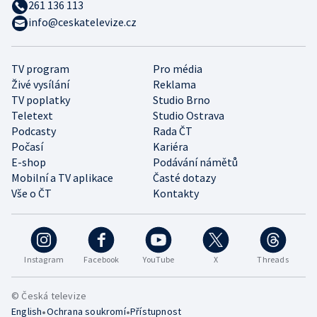
261 136 113
info@ceskatelevize.cz
TV program
Pro média
Živé vysílání
Reklama
TV poplatky
Studio Brno
Teletext
Studio Ostrava
Podcasty
Rada ČT
Počasí
Kariéra
E-shop
Podávání námětů
Mobilní a TV aplikace
Časté dotazy
Vše o ČT
Kontakty
Instagram
Facebook
YouTube
X
Threads
© Česká televize
•
•
English
Ochrana soukromí
Přístupnost