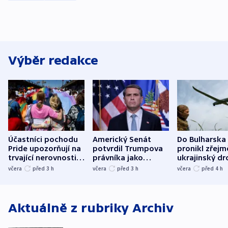
Výběr redakce
Účastníci pochodu
Americký Senát
Do Bulharska
Pride upozorňují na
potvrdil Trumpova
pronikl zřejm
trvající nerovnosti i
právníka jako
ukrajinský dr
společenskou
ministra
explodoval k
včera
před 3
h
včera
před 3
h
včera
před 4
h
atmosféru
spravedlnosti
od plynovod
Aktuálně z rubriky
Archiv