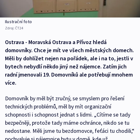
Ilustrační foto
Zdroj:
ČT24
Ostrava - Moravská Ostrava a Přívoz hledá
domovníky. Chce je mít ve všech městských domech.
Měli by dohlížet nejen na pořádek, ale i na to, jestli v
bytech nebydlí někdo jiný než nájemce. Zatím jich
radní jmenovali 19. Domovníků ale potřebují mnohem
více.
Domovník by měl být zručný, se smyslem pro řešení
technických problémů, měl by mít organizační
schopnosti i schopnost jednat s lidmi. „Cítíme se tady
bezpečněji, protože tady máme ochránce, nikdo se tu
nedostane. Měli jsme tu bezdomovce, feťáci tu chodili,“
pochvaluje si nájemnice bytu v domě, kde už