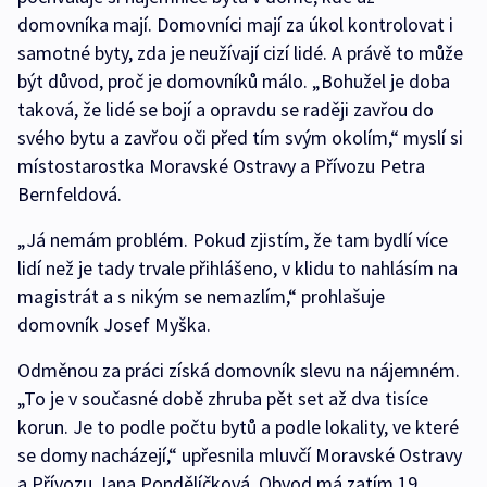
domovníka mají. Domovníci mají za úkol kontrolovat i
samotné byty, zda je neužívají cizí lidé. A právě to může
být důvod, proč je domovníků málo. „Bohužel je doba
taková, že lidé se bojí a opravdu se raději zavřou do
svého bytu a zavřou oči před tím svým okolím,“ myslí si
místostarostka Moravské Ostravy a Přívozu Petra
Bernfeldová.
„Já nemám problém. Pokud zjistím, že tam bydlí více
lidí než je tady trvale přihlášeno, v klidu to nahlásím na
magistrát a s nikým se nemazlím,“ prohlašuje
domovník Josef Myška.
Odměnou za práci získá domovník slevu na nájemném.
„To je v současné době zhruba pět set až dva tisíce
korun. Je to podle počtu bytů a podle lokality, ve které
se domy nacházejí,“ upřesnila mluvčí Moravské Ostravy
a Přívozu Jana Pondělíčková. Obvod má zatím 19