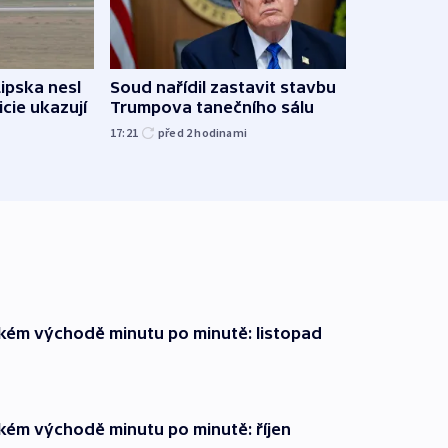
Lipska nesl
Soud nařídil zastavit stavbu
Žido
icie ukazují
Trumpova tanečního sálu
břehu
kriti
17:21
před 2
hodinami
před 2
zkém východě minutu po minutě: listopad
zkém východě minutu po minutě: říjen