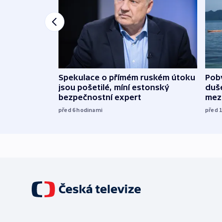
Spekulace o přímém ruském útoku
Poby
jsou pošetilé, míní estonský
duš
bezpečnostní expert
mez
před 6
hodinami
před 