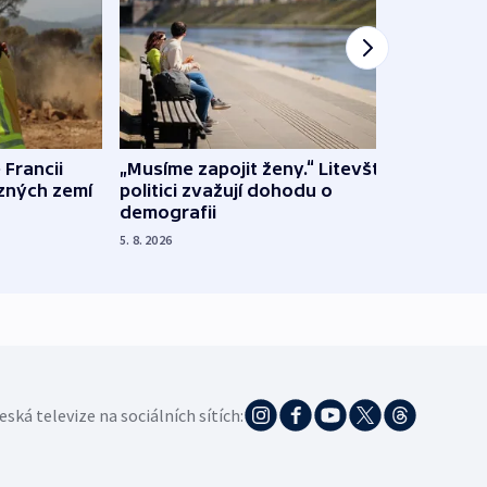
 Francii
„Musíme zapojit ženy.“ Litevští
Na Uk
ůzných zemí
politici zvažují dohodu o
občan
demografii
na s
5. 8. 2026
5. 8. 20
eská televize na sociálních sítích: