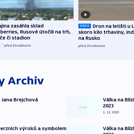
jina zasáhla sklad
Dron na letišti u 
VIDEO
berries, Rusové útočili na trh,
skoro kilo trhaviny, ind
če či stadion
na Rusko
před 2
hodinami
před 2
hodinami
ky
Archiv
 Jana Brejchová
Válka na Blí
2023
1. 12. 2023
verzních výroků a symbolem
Válka na Blí