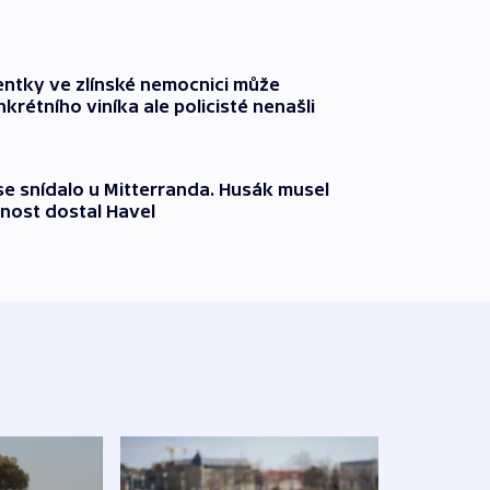
entky ve zlínské nemocnici může
krétního viníka ale policisté nenašli
 se snídalo u Mitterranda. Husák musel
nost dostal Havel