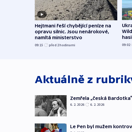
Ukra
Hejtmani řeší chybějící peníze na
Wild
opravu silnic. Jsou nenárokové,
hasi
namítá ministerstvo
09:02
09:15
před 2
hodinami
Aktuálně z rubri
Zemřela „česká Bardotka“
6. 2. 2026
6. 2. 2026
Le Pen byl mužem kontro