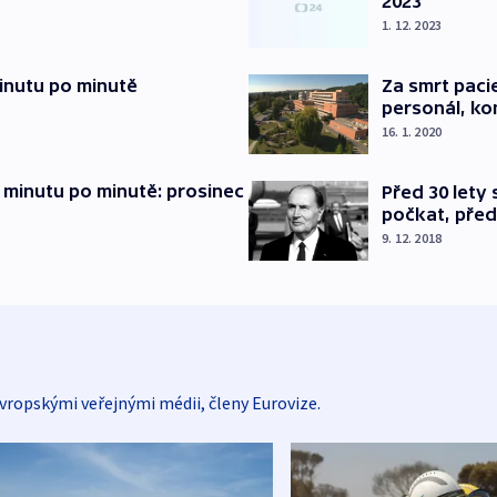
2023
1. 12. 2023
inutu po minutě
Za smrt paci
personál, kon
16. 1. 2020
 minutu po minutě: prosinec
Před 30 lety
počkat, před
9. 12. 2018
vropskými veřejnými médii, členy Eurovize.