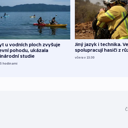
Jiný jazyk i technika. Ve
t u vodních ploch zvyšuje
spolupracují hasiči z r
evní pohodu, ukázala
inárodní studie
včera v 15:30
15
hodinami
Č