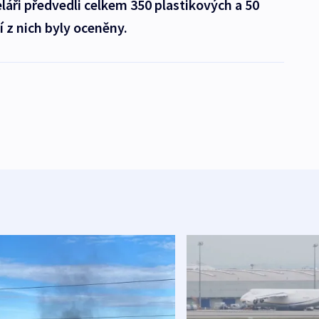
láři předvedli celkem 350 plastikových a 50
 z nich byly oceněny.