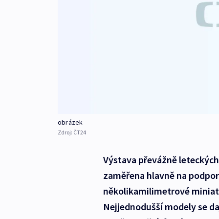
obrázek
Zdroj:
ČT24
Výstava převážně leteckých 
zaměřena hlavně na podporu
několikamilimetrové miniatu
Nejjednodušší modely se daj