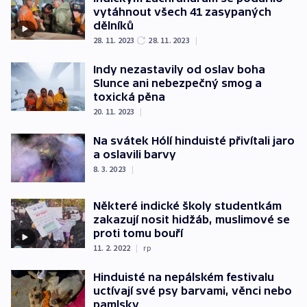
vytáhnout všech 41 zasypaných
dělníků
28. 11. 2023
28. 11. 2023
|
Indy nezastavily od oslav boha
Slunce ani nebezpečný smog a
toxická pěna
20. 11. 2023
|
Na svátek Hólí hinduisté přivítali jaro
a oslavili barvy
8. 3. 2023
|
Některé indické školy studentkám
zakazují nosit hidžáb, muslimové se
proti tomu bouří
11. 2. 2022
|
rp
Hinduisté na nepálském festivalu
uctívají své psy barvami, věnci nebo
pamlsky