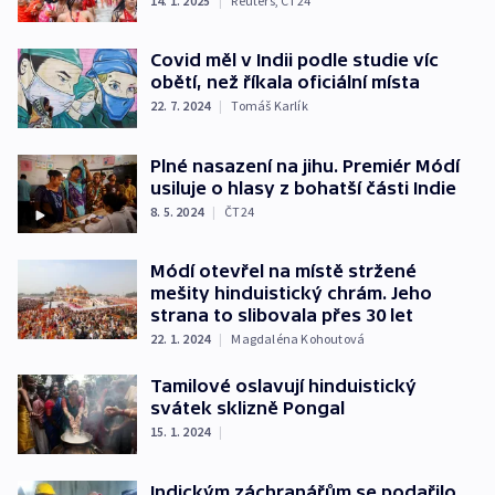
14. 1. 2025
|
Reuters
,
ČT24
Covid měl v Indii podle studie víc
obětí, než říkala oficiální místa
22. 7. 2024
|
Tomáš Karlík
Plné nasazení na jihu. Premiér Módí
usiluje o hlasy z bohatší části Indie
8. 5. 2024
|
ČT24
Módí otevřel na místě stržené
mešity hinduistický chrám. Jeho
strana to slibovala přes 30 let
22. 1. 2024
|
Magdaléna Kohoutová
Tamilové oslavují hinduistický
svátek sklizně Pongal
15. 1. 2024
|
Indickým záchranářům se podařilo