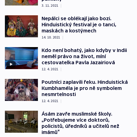
3. 11. 2021
|
Nepálci se oblékají jako bozi.
Hinduistický festival je o tanci,
maskách a kostýmech
14. 10. 2021
|
Kdo není bohatý, jako kdyby v Indii
neměl právo na život, míní
cestovatelka Pavla Jazairiová
12. 4. 2021
|
Poutníci zaplavili řeku. Hinduistická
Kumbhaméla je pro ně symbolem
nesmrtelnosti
12. 4. 2021
|
Ásám zavře muslimské školy.
„Potřebujeme více doktorů,
policistů, úředníků a učitelů než
imámů“