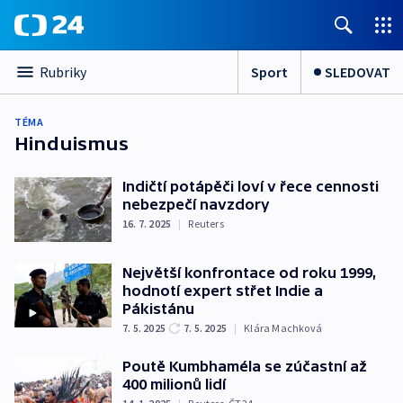
Sport
SLEDOVAT
Rubriky
TÉMA
Hinduismus
Indičtí potápěči loví v řece cennosti
nebezpečí navzdory
16. 7. 2025
|
Reuters
Největší konfrontace od roku 1999,
hodnotí expert střet Indie a
Pákistánu
7. 5. 2025
7. 5. 2025
|
Klára Machková
Poutě Kumbhaméla se zúčastní až
400 milionů lidí