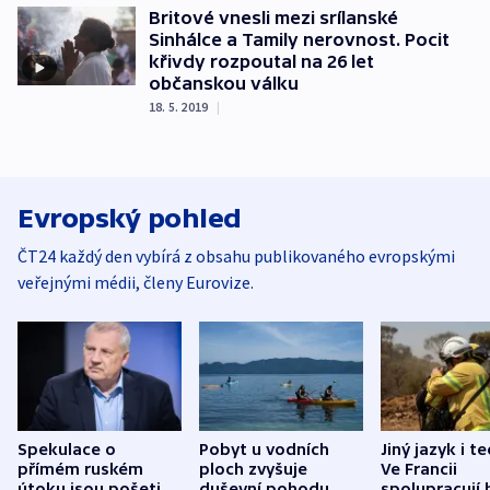
Britové vnesli mezi srílanské
Sinhálce a Tamily nerovnost. Pocit
křivdy rozpoutal na 26 let
občanskou válku
18. 5. 2019
|
Evropský pohled
ČT24 každý den vybírá z obsahu publikovaného evropskými
veřejnými médii, členy Eurovize.
Spekulace o
Pobyt u vodních
Jiný jazyk i t
přímém ruském
ploch zvyšuje
Ve Francii
útoku jsou pošetilé,
duševní pohodu,
spolupracují h