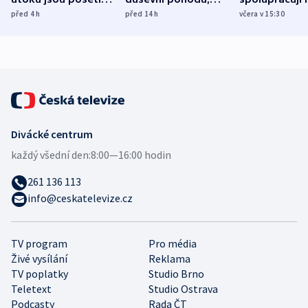
míní estonský
ukázala
různých zemí
před 4
h
před 14
h
včera v 15:30
bezpečnostní
mezinárodní studie
expert
Divácké centrum
každý všední den:
8:00—16:00 hodin
261 136 113
info@ceskatelevize.cz
TV program
Pro média
Živé vysílání
Reklama
TV poplatky
Studio Brno
Teletext
Studio Ostrava
Podcasty
Rada ČT