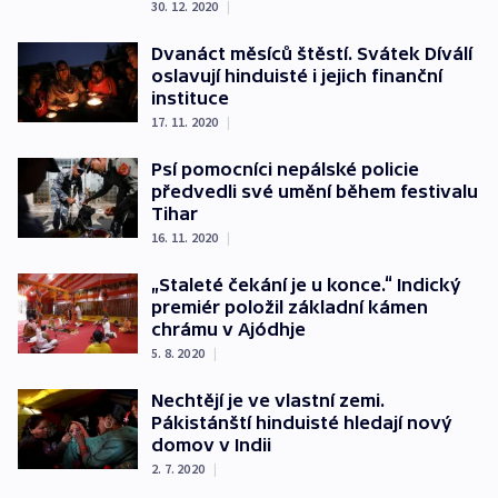
30. 12. 2020
|
Dvanáct měsíců štěstí. Svátek Díválí
oslavují hinduisté i jejich finanční
instituce
17. 11. 2020
|
Psí pomocníci nepálské policie
předvedli své umění během festivalu
Tihar
16. 11. 2020
|
„Staleté čekání je u konce.“ Indický
premiér položil základní kámen
chrámu v Ajódhje
5. 8. 2020
|
Nechtějí je ve vlastní zemi.
Pákistánští hinduisté hledají nový
domov v Indii
2. 7. 2020
|