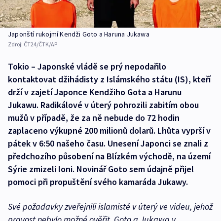
Japonští rukojmí Kendži Goto a Haruna Jukawa
Zdroj:
ČT24/ČTK/AP
Tokio – Japonské vládě se prý nepodařilo
kontaktovat džihádisty z Islámského státu (IS), kteří
drží v zajetí Japonce Kendžiho Gota a Harunu
Jukawu. Radikálové v úterý pohrozili zabitím obou
mužů v případě, že za ně nebude do 72 hodin
zaplaceno výkupné 200 milionů dolarů. Lhůta vyprší v
pátek v 6:50 našeho času. Unesení Japonci se znali z
předchozího působení na Blízkém východě, na území
Sýrie zmizeli loni. Novinář Goto sem údajně přijel
pomoci při propuštění svého kamaráda Jukawy.
Své požadavky zveřejnili islamisté v úterý ve videu, jehož
pravost nebylo možné ověřit. Goto a Jukawa v