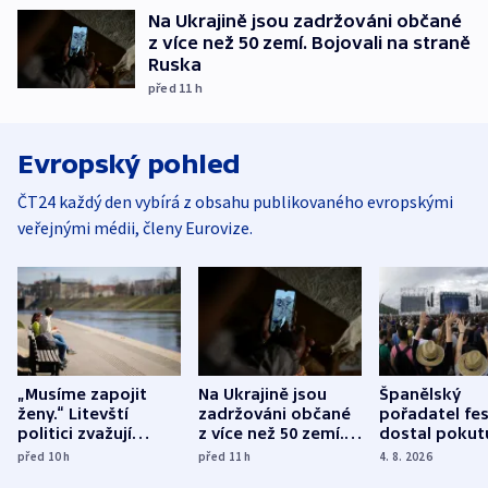
Na Ukrajině jsou zadržováni občané
z více než 50 zemí. Bojovali na straně
Ruska
před 11
h
Evropský pohled
ČT24 každý den vybírá z obsahu publikovaného evropskými
veřejnými médii, členy Eurovize.
„Musíme zapojit
Na Ukrajině jsou
Španělský
ženy.“ Litevští
zadržováni občané
pořadatel fes
politici zvažují
z více než 50 zemí.
dostal pokut
dohodu o
Bojovali na straně
nekalé prakti
před 10
h
před 11
h
4. 8. 2026
demografii
Ruska