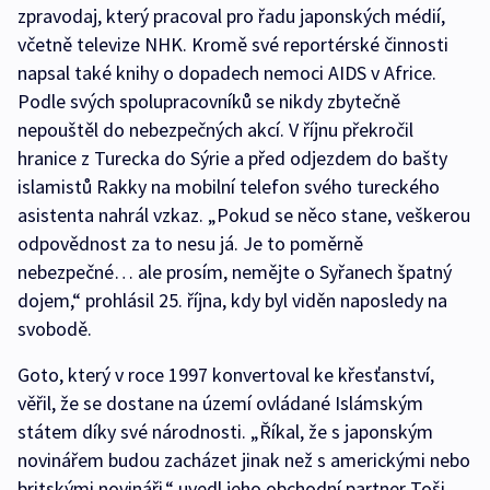
zpravodaj, který pracoval pro řadu japonských médií,
včetně televize NHK. Kromě své reportérské činnosti
napsal také knihy o dopadech nemoci AIDS v Africe.
Podle svých spolupracovníků se nikdy zbytečně
nepouštěl do nebezpečných akcí. V říjnu překročil
hranice z Turecka do Sýrie a před odjezdem do bašty
islamistů Rakky na mobilní telefon svého tureckého
asistenta nahrál vzkaz. „Pokud se něco stane, veškerou
odpovědnost za to nesu já. Je to poměrně
nebezpečné… ale prosím, nemějte o Syřanech špatný
dojem,“ prohlásil 25. října, kdy byl viděn naposledy na
svobodě.
Goto, který v roce 1997 konvertoval ke křesťanství,
věřil, že se dostane na území ovládané Islámským
státem díky své národnosti. „Říkal, že s japonským
novinářem budou zacházet jinak než s americkými nebo
britskými novináři,“ uvedl jeho obchodní partner Toši