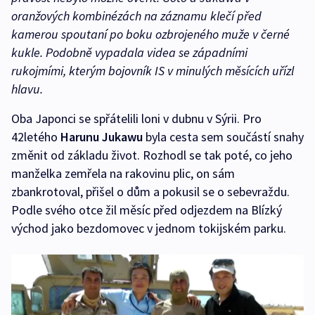
oranžových kombinézách na záznamu klečí před
kamerou spoutaní po boku ozbrojeného muže v černé
kukle. Podobně vypadala videa se západními
rukojmími, kterým bojovník IS v minulých měsících uřízl
hlavu.
Oba Japonci se spřátelili loni v dubnu v Sýrii. Pro
42letého
Harunu Jukawu
byla cesta sem součástí snahy
změnit od základu život. Rozhodl se tak poté, co jeho
manželka zemřela na rakovinu plic, on sám
zbankrotoval, přišel o dům a pokusil se o sebevraždu.
Podle svého otce žil měsíc před odjezdem na Blízký
východ jako bezdomovec v jednom tokijském parku.