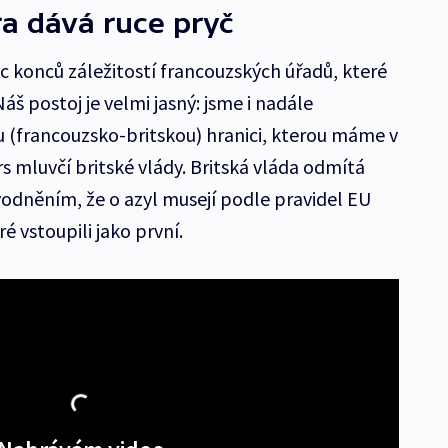
ra dává ruce pryč
ec konců záležitostí francouzských úřadů, které
 Náš postoj je velmi jasný: jsme i nadále
 (francouzsko-britskou) hranici, kterou máme v
rs mluvčí britské vlády. Britská vláda odmítá
vodněním, že o azyl musejí podle pravidel EU
é vstoupili jako první.