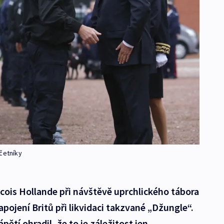
četníky
cois Hollande při návštěvě uprchlického tábora
apojení Britů při likvidaci takzvané „Džungle“.
ětí ohradil, že to je záležitost jen