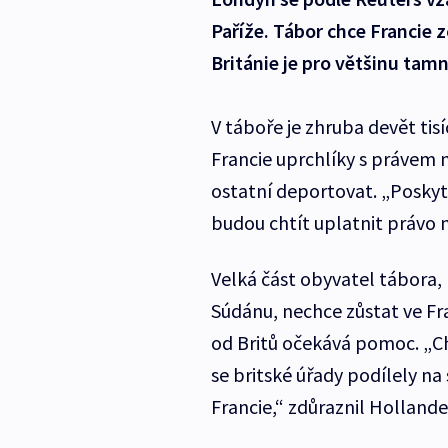
Paříže. Tábor chce Francie z
Británie je pro většinu tam
V táboře je zhruba devět ti
Francie uprchlíky s právem n
ostatní deportovat. „Poskytn
budou chtít uplatnit právo n
Velká část obyvatel tábora, k
Súdánu, nechce zůstat ve Fra
od Britů očekává pomoc. „Ch
se britské úřady podílely n
Francie,“ zdůraznil Hollande