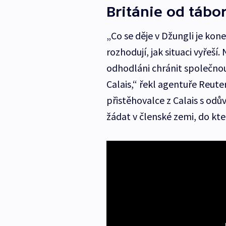
Británie od tábo
„Co se děje v Džungli je kon
rozhodují, jak situaci vyřeší.
odhodláni chránit společnou
Calais,“ řekl agentuře Reute
přistěhovalce z Calais s odů
žádat v členské zemi, do kter