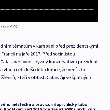
 od Britů
ředním tématům v kampani před prezidentskými
rancii na jaře 2017. Před socialistou
 Calais nedávno i bývalý konzervativní prezident
vláda čelí delší dobu kritice, že není s to
běženců, kteří v oblasti Calais žijí ve špatných
vého městečka a provizorní uprchlický tábor
. Počátkem září 2016 zde žije až 9000 uprchlíků z