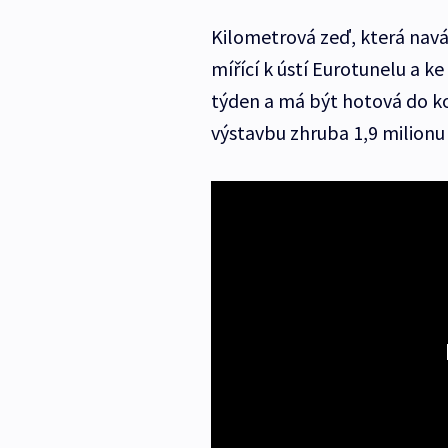
Kilometrová zeď, která navá
mířící k ústí Eurotunelu a k
týden a má být hotová do kon
výstavbu zhruba 1,9 milionu 