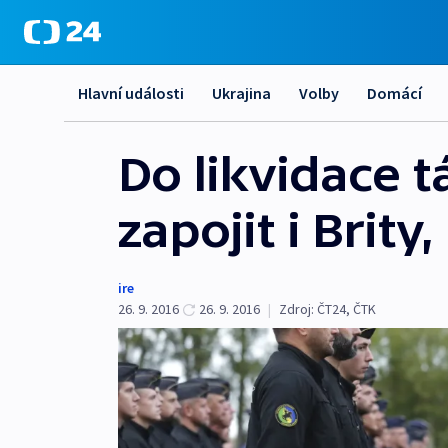
Hlavní události
Ukrajina
Volby
Domácí
Do likvidace t
zapojit i Brity,
ire
26. 9. 2016
26. 9. 2016
|
Zdroj:
ČT24, ČTK