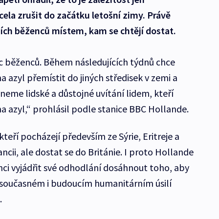
cela zrušit do začátku letošní zimy. Právě
ních běženců místem, kam se chtějí dostat.
síc běženců. Během následujících týdnů chce
a azyl přemístit do jiných středisek v zemi a
eme lidské a důstojné uvítání lidem, kteří
a azyl,“ prohlásil podle stanice BBC Hollande.
teří pocházejí především ze Sýrie, Eritreje a
ncii, ale dostat se do Británie. I proto Hollande
ci vyjádřit své odhodlání dosáhnout toho, aby
a současném i budoucím humanitárním úsilí
.