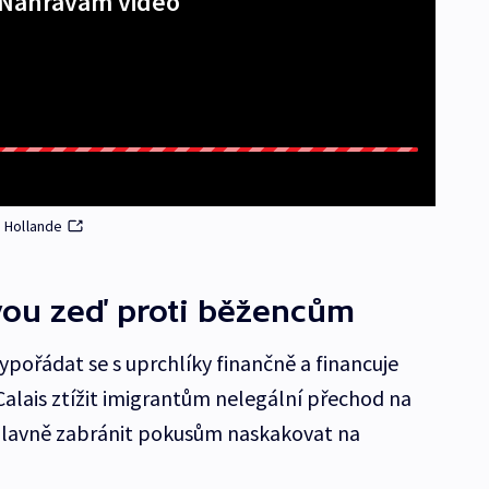
Nahrávám video
i Hollande
ovou zeď proti běžencům
ypořádat se s uprchlíky finančně a financuje
Calais ztížit imigrantům nelegální přechod na
 hlavně zabránit pokusům naskakovat na