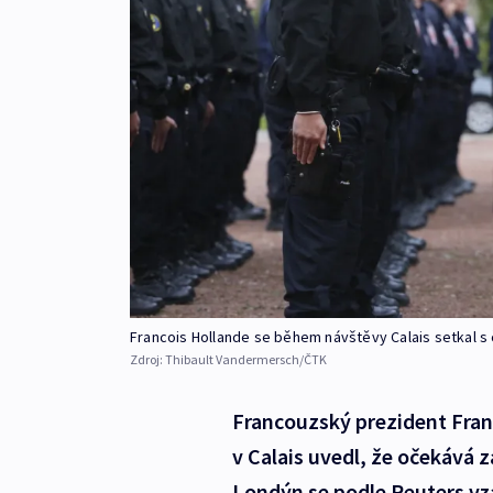
Francois Hollande se během návštěvy Calais setkal s 
Zdroj:
Thibault Vandermersch/ČTK
Francouzský prezident Fran
v Calais uvedl, že očekává z
Londýn se podle Reuters vzáp