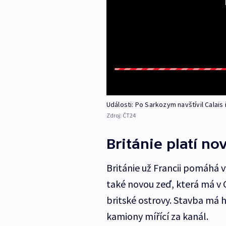
Události: Po Sarkozym navštívil Calais 
Zdroj:
ČT24
Británie platí n
Británie už Francii pomáhá v
také novou zeď, která má v 
britské ostrovy. Stavba má
kamiony mířící za kanál.