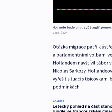
Hollande bude chtít s „Džunglí“ pomoc
Zdroj:
ČT24
Otázka migrace patří k úst
a parlamentními volbami ve F
Hollandem navštívil tábor v
Nicolas Sarkozy. Hollandeova 
vyřešit situaci s tisícovkami 
podmínkách.
GALERIE
Letecký pohled na část stano
Jungle ve francouzském Calais