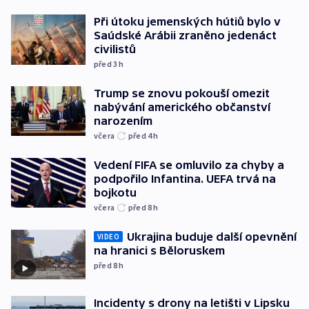
Při útoku jemenských hútiů bylo v
Saúdské Arábii zraněno jedenáct
civilistů
před 3
h
Trump se znovu pokouší omezit
nabývání amerického občanství
narozením
včera
před 4
h
Vedení FIFA se omluvilo za chyby a
podpořilo Infantina. UEFA trvá na
bojkotu
včera
před 8
h
Ukrajina buduje další opevnění
VIDEO
na hranici s Běloruskem
před 8
h
Incidenty s drony na letišti v Lipsku