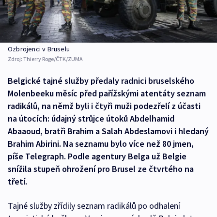
Ozbrojenci v Bruselu
Zdroj:
Thierry Roge/ČTK/ZUMA
Belgické tajné služby předaly radnici bruselského
Molenbeeku měsíc před pařížskými atentáty seznam
radikálů, na němž byli i čtyři muži podezřelí z účasti
na útocích: údajný strůjce útoků Abdelhamid
Abaaoud, bratři Brahim a Salah Abdeslamovi i hledaný
Brahim Abirini. Na seznamu bylo více než 80 jmen,
píše Telegraph. Podle agentury Belga už Belgie
snížila stupeň ohrožení pro Brusel ze čtvrtého na
třetí.
Tajné služby zřídily seznam radikálů po odhalení