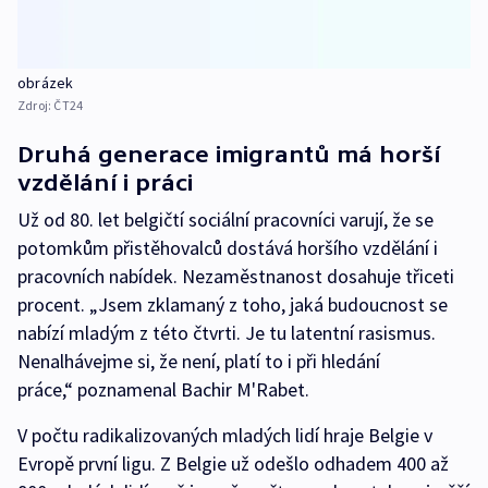
obrázek
Zdroj:
ČT24
Druhá generace imigrantů má horší
vzdělání i práci
Už od 80. let belgičtí sociální pracovníci varují, že se
potomkům přistěhovalců dostává horšího vzdělání i
pracovních nabídek. Nezaměstnanost dosahuje třiceti
procent. „Jsem zklamaný z toho, jaká budoucnost se
nabízí mladým z této čtvrti. Je tu latentní rasismus.
Nenalhávejme si, že není, platí to i při hledání
práce,“ poznamenal Bachir M'Rabet.
V počtu radikalizovaných mladých lidí hraje Belgie v
Evropě první ligu. Z Belgie už odešlo odhadem 400 až