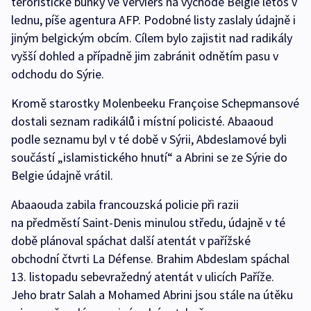
teroristické buňky ve Verviers na východě Belgie letos v
lednu, píše agentura AFP. Podobné listy zaslaly údajně i
jiným belgickým obcím. Cílem bylo zajistit nad radikály
vyšší dohled a případně jim zabránit odnětím pasu v
odchodu do Sýrie.
Kromě starostky Molenbeeku Françoise Schepmansové
dostali seznam radikálů i místní policisté. Abaaoud
podle seznamu byl v té době v Sýrii, Abdeslamové byli
součástí „islamistického hnutí“ a Abrini se ze Sýrie do
Belgie údajně vrátil.
Abaaouda zabila francouzská policie při razii
na předměstí Saint-Denis minulou středu, údajně v té
době plánoval spáchat další atentát v pařížské
obchodní čtvrti La Défense. Brahim Abdeslam spáchal
13. listopadu sebevražedný atentát v ulicích Paříže.
Jeho bratr Salah a Mohamed Abrini jsou stále na útěku