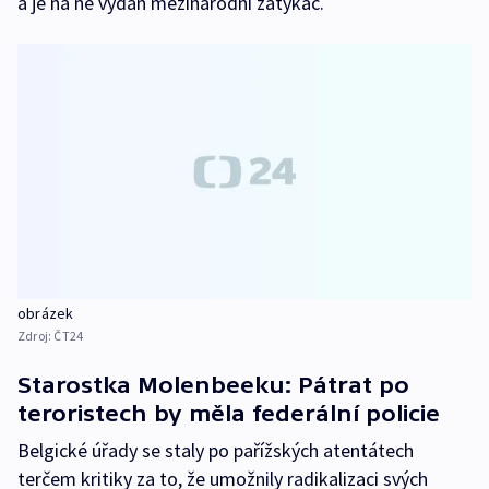
a je na ně vydán mezinárodní zatykač.
obrázek
Zdroj:
ČT24
Starostka Molenbeeku: Pátrat po
teroristech by měla federální policie
Belgické úřady se staly po pařížských atentátech
terčem kritiky za to, že umožnily radikalizaci svých