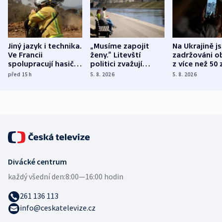
Jiný jazyk i technika.
„Musíme zapojit
Na Ukrajině j
Ve Francii
ženy.“ Litevští
zadržováni o
spolupracují hasiči z
politici zvažují
z více než 50 
různých zemí
dohodu o
Bojovali na s
před 15
h
5. 8. 2026
5. 8. 2026
demografii
Ruska
Divácké centrum
každý všední den:
8:00—16:00 hodin
261 136 113
info@ceskatelevize.cz