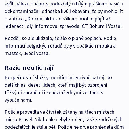
kvůli nálezu obálek s podezřelým bílým práškem hasiči i
dekontaminační jednotka kvůli obavám, že by mohlo jít
o antrax. „Do kontaktu s obálkami mohlo přijít až
jedenáct lidí,“ informoval zpravodaj ČT Bohumil Vostal.
Později se ale ukázalo, že šlo o planý poplach. Podle
informací belgických úřadů byly v obálkách mouka a
mastek, uvedl Vostal.
Razie neutichají
Bezpečnostní složky mezitím intenzivně pátrají po
dalších asi deseti lidech, kteří mají být ozbrojeni
těžkými zbraněmi i sebevražednými vestami s
výbušninami.
Policie provedla ve čtvrtek zátahy na třech místech
mimo Brusel. Nikdo ale nebyl zatčen, takže zadržených
podezřelých je stále pět. Policie nejprve prohledala dům