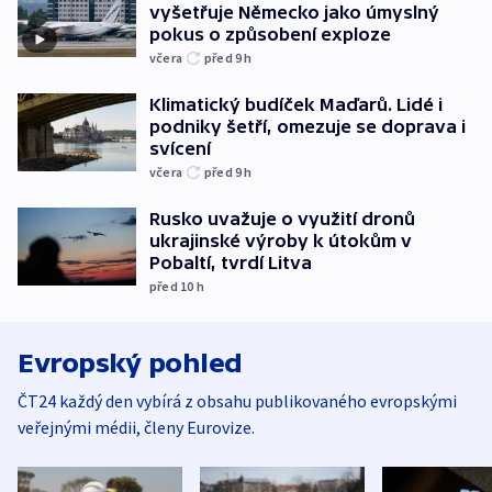
vyšetřuje Německo jako úmyslný
pokus o způsobení exploze
včera
před 9
h
Klimatický budíček Maďarů. Lidé i
podniky šetří, omezuje se doprava i
svícení
včera
před 9
h
Rusko uvažuje o využití dronů
ukrajinské výroby k útokům v
Pobaltí, tvrdí Litva
před 10
h
Evropský pohled
ČT24 každý den vybírá z obsahu publikovaného evropskými
veřejnými médii, členy Eurovize.