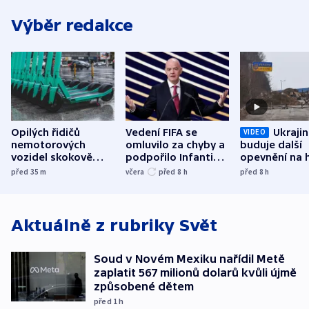
Výběr redakce
Opilých řidičů
Vedení FIFA se
Ukraji
VIDEO
nemotorových
omluvilo za chyby a
buduje další
vozidel skokově
podpořilo Infantina.
opevnění na h
přibylo, nejvíc ve
UEFA trvá na
s Běloruskem
před 35
m
včera
před 8
h
před 8
h
středních Čechách
bojkotu
Aktuálně z rubriky
Svět
Soud v Novém Mexiku nařídil Metě
zaplatit 567 milionů dolarů kvůli újmě
způsobené dětem
před 1
h