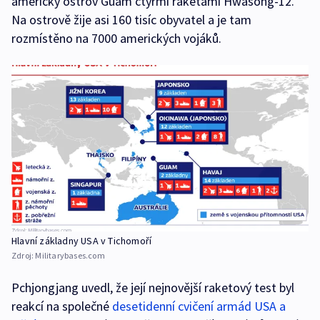
americký ostrov Guam čtyřmi raketami Hwasong-12.
Na ostrově žije asi 160 tisíc obyvatel a je tam
rozmístěno na 7000 amerických vojáků.
Hlavní základny USA v Tichomoří
Zdroj:
Militarybases.com
Pchjongjang uvedl, že její nejnovější raketový test byl
reakcí na společné
desetidenní cvičení armád USA a