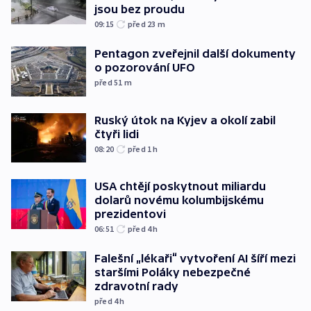
jsou bez proudu
09:15
před 23
m
Pentagon zveřejnil další dokumenty
o pozorování UFO
před 51
m
Ruský útok na Kyjev a okolí zabil
čtyři lidi
08:20
před 1
h
USA chtějí poskytnout miliardu
dolarů novému kolumbijskému
prezidentovi
06:51
před 4
h
Falešní „lékaři“ vytvoření AI šíří mezi
staršími Poláky nebezpečné
zdravotní rady
před 4
h