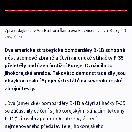
Zpravodajka ČT v Asii Barbora Šámalová ke cvičení v Jižní Koreji
Zdroj:
ČT24
Dva americké strategické bombardéry B-1B schopné
nést atomové zbraně a čtyři americké stíhačky F-35
přeletěly nad územím Jižní Koreje. Oznámila to
jihokorejská armáda. Takovéto demonstrace síly jsou
obvyklou reakcí Spojených států na severokorejské
zbrojní testy.
„Dva (americké) bombardéry B-1B a čtyři stíhačky F-35
se zúčastnily cvičení s jihokorejskými stíhacími letouny
F-15,“ citovala agentura Reuters vyjádření
nejmenovaného představitele jihokorejského