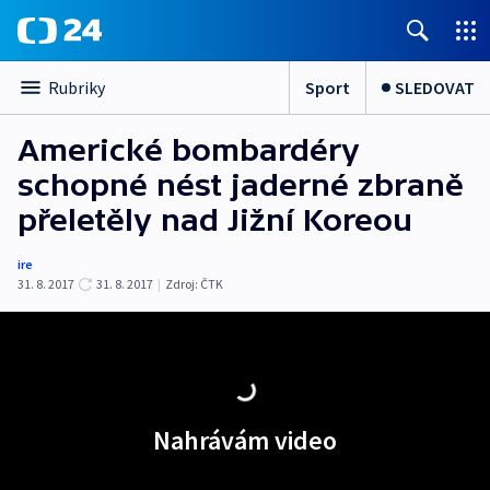
Sport
SLEDOVAT
Rubriky
Americké bombardéry
schopné nést jaderné zbraně
přeletěly nad Jižní Koreou
ire
31. 8. 2017
31. 8. 2017
|
Zdroj:
ČTK
Nahrávám video