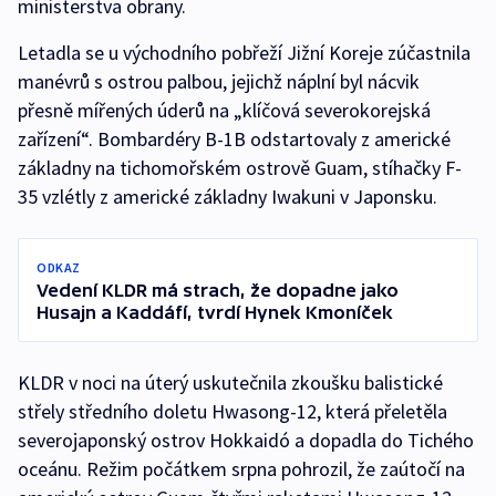
ministerstva obrany.
Letadla se u východního pobřeží Jižní Koreje zúčastnila
manévrů s ostrou palbou, jejichž náplní byl nácvik
přesně mířených úderů na „klíčová severokorejská
zařízení“. Bombardéry B-1B odstartovaly z americké
základny na tichomořském ostrově Guam, stíhačky F-
35 vzlétly z americké základny Iwakuni v Japonsku.
ODKAZ
Vedení KLDR má strach, že dopadne jako
Husajn a Kaddáfí, tvrdí Hynek Kmoníček
KLDR v noci na úterý uskutečnila zkoušku balistické
střely středního doletu Hwasong-12, která přeletěla
severojaponský ostrov Hokkaidó a dopadla do Tichého
oceánu. Režim počátkem srpna pohrozil, že zaútočí na