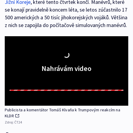
Jižní Koreje
, které tento čtvrtek končí. Manévrů, které
se konají pravidelně koncem léta, se letos zúčastnilo 17
500 amerických a 50 tisíc jihokorejských vojáků. Většina
z nich se zapojila do počítačově simulovaných manévrů.
Nahrávám video
Publicista a komentátor Tomáš Klvaňa k Trumpovým reakcím na
KLDR
Zdroj:
ČT24