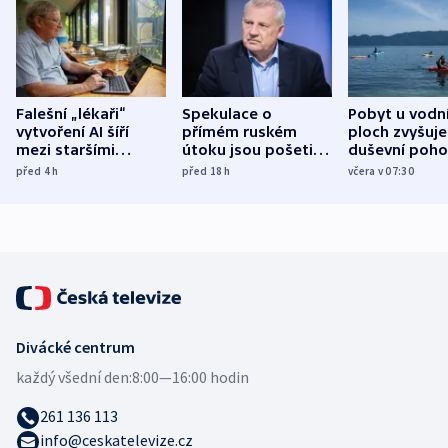
Falešní „lékaři“
Spekulace o
Pobyt u vodn
vytvoření AI šíří
přímém ruském
ploch zvyšuje
mezi staršími
útoku jsou pošetilé,
duševní poho
Poláky nebezpečné
míní estonský
ukázala
před 4
h
před 18
h
včera v 07:30
zdravotní rady
bezpečnostní
mezinárodní 
expert
Divácké centrum
každý všední den:
8:00—16:00 hodin
261 136 113
info@ceskatelevize.cz