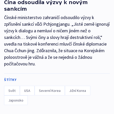
Čína odsoudila výzvy k novým
sankcím
Čínské ministerstvo zahraničí odsoudilo výzvy k
zpřísnění sankcí vůči Pchjongjangu. „Jisté země ignorují
výzvy k dialogu a nemluví o ničem jiném než o
sankcích… Svými činy a slovy hrají destruktivní roli,“
uvedla na tiskové konferenci mluvčí čínské diplomacie
Chua Čchun-jing. Zdůraznila, že situace na Korejském
poloostrově je vážná a že se nejedná o žádnou
počítačovou hru.
ŠTÍTKY
Svět
USA
Severní Korea
Jižní Korea
Japonsko