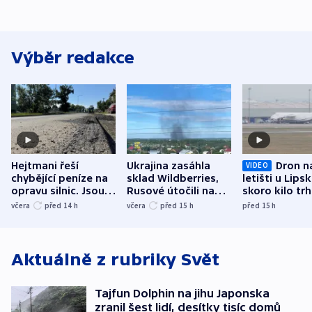
Výběr redakce
Hejtmani řeší
Ukrajina zasáhla
Dron n
VIDEO
chybějící peníze na
sklad Wildberries,
letišti u Lips
opravu silnic. Jsou
Rusové útočili na
skoro kilo trh
nenárokové, namítá
trh, hasiče či
indicie ukazuj
včera
před 14
h
včera
před 15
h
před 15
h
ministerstvo
stadion
Rusko
Aktuálně z rubriky
Svět
Tajfun Dolphin na jihu Japonska
zranil šest lidí, desítky tisíc domů