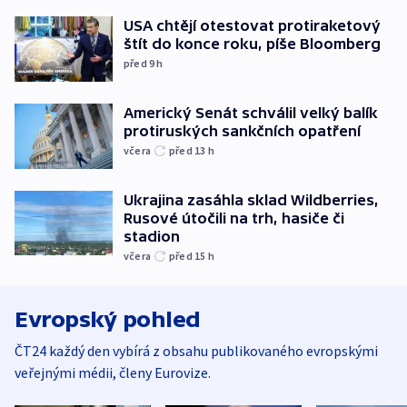
USA chtějí otestovat protiraketový
štít do konce roku, píše Bloomberg
před 9
h
Americký Senát schválil velký balík
protiruských sankčních opatření
včera
před 13
h
Ukrajina zasáhla sklad Wildberries,
Rusové útočili na trh, hasiče či
stadion
včera
před 15
h
Evropský pohled
ČT24 každý den vybírá z obsahu publikovaného evropskými
veřejnými médii, členy Eurovize.