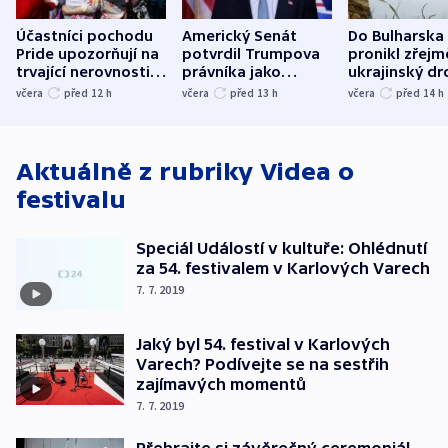
Účastníci pochodu
Americký Senát
Do Bulharska
Pride upozorňují na
potvrdil Trumpova
pronikl zřejm
trvající nerovnosti i
právníka jako
ukrajinský dr
společenskou
ministra
explodoval k
včera
před 12
h
včera
před 13
h
včera
před 14
h
atmosféru
spravedlnosti
od plynovod
Aktuálně z rubriky
Videa o
festivalu
Speciál Událostí v kultuře: Ohlédnutí
za 54. festivalem v Karlových Varech
7. 7. 2019
Jaký byl 54. festival v Karlových
Varech? Podívejte se na sestřih
zajímavých momentů
7. 7. 2019
Přehrajte si závěrečný ceremoniál