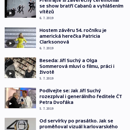
se show bratří Cabanů a vyhlášením
vítězů
6. 7. 2019
Hostem závěru 54. ročníku je
americká herečka Patricia
Clarksonová
6. 7. 2019
Beseda: Jiří Suchý a Olga
Sommerová mluví o filmu, práci i
životě
5. 7. 2019
Podívejte se: Jak Jiří Suchý
rozezpíval i generálního ředitele ČT
Petra Dvořáka
5. 7. 2019
Od servírky po prasátko. Jak se
proměňoval vizuál karlovarského