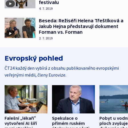
festivalu
4. 7. 2019
Beseda: Režiséři Helena Třeštíková a
Jakub Hejna představují dokument
Forman vs. Forman
2. 7. 2019
Evropský pohled
ČT24 každý den vybírá z obsahu publikovaného evropskými
veřejnými médii, členy Eurovize.
Falešní „lékaři“
Spekulace o
Pobyt u vodn
vytvoření AI šíří
přímém ruském
ploch zvyšuje