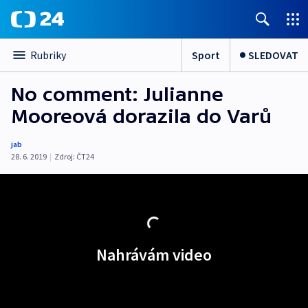
Sport
SLEDOVAT
Rubriky
No comment: Julianne
Mooreová dorazila do Varů
jab
28. 6. 2019
|
Zdroj:
ČT24
Nahrávám video