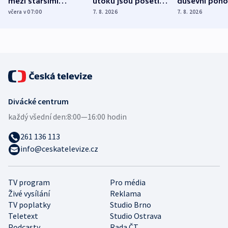
mezi staršími
útoku jsou pošetilé,
duševní poho
Poláky nebezpečné
míní estonský
ukázala
včera v 07:00
7. 8. 2026
7. 8. 2026
zdravotní rady
bezpečnostní
mezinárodní 
expert
Divácké centrum
každý všední den:
8:00—16:00 hodin
261 136 113
info@ceskatelevize.cz
TV program
Pro média
Živé vysílání
Reklama
TV poplatky
Studio Brno
Teletext
Studio Ostrava
Podcasty
Rada ČT